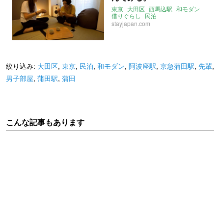
東京
大田区
西馬込駅
和モダン
借りぐらし
民泊
stayjapan.com
絞り込み:
大田区
,
東京
,
民泊
,
和モダン
,
阿波座駅
,
京急蒲田駅
,
先輩
,
男子部屋
,
蒲田駅
,
蒲田
こんな記事もあります