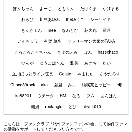
ぽんちゃん
よーじ
ともりん
たけくま
かげまる
わらび
川島あゆみ
theゆうこ
シーサイド
きんちゃん
mee
なわとび
花火丸
霜月
いんちょう
有賀 悠歩
サラリーマン大家のTAKA
ころころころちゃん
きよのふみ
ぽん
hasechaco
ぴんが
ゆうこぼ〜ん
雅美
あきお
たい
立川ほっとライン院長
Gelato
やました
あやたろす
Choco89rock
ako
園園
みぃ
純喫茶ヒッピー
eiji
ko88201
ウチータ
RM
なる
フム
あんぱん
棚湯
rectangle
どひ
hiryu1010
こちらは、ファンクラブ「物件ファンファンの会」にて物件ファン
の活動をサポートしてくださった方々です。