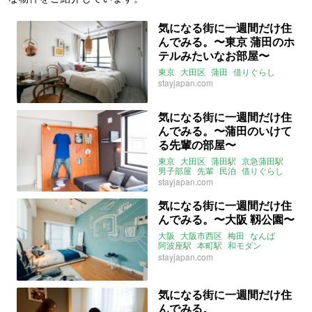
気になる街に一週間だけ住
んでみる。〜東京 蒲田のホ
テルみたいなお部屋〜
東京
大田区
蒲田
借りぐらし
stayjapan.com
気になる街に一週間だけ住
んでみる。〜蒲田のいけて
る先輩の部屋〜
東京
大田区
蒲田駅
京急蒲田駅
男子部屋
先輩
民泊
借りぐらし
stayjapan.com
気になる街に一週間だけ住
んでみる。〜大阪 靱公園〜
大阪
大阪市西区
梅田
なんば
阿波座駅
本町駅
和モダン
チョークアート
借りぐらし
民泊
stayjapan.com
気になる街に一週間だけ住
んでみる。