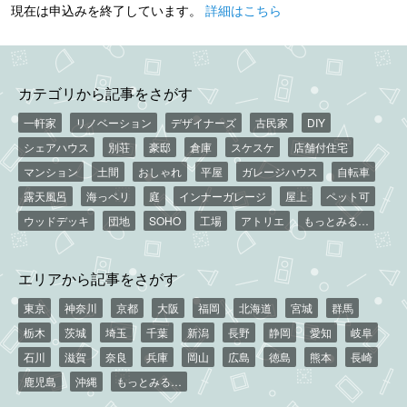
現在は申込みを終了しています。
詳細はこちら
カテゴリから記事をさがす
一軒家
リノベーション
デザイナーズ
古民家
DIY
シェアハウス
別荘
豪邸
倉庫
スケスケ
店舗付住宅
マンション
土間
おしゃれ
平屋
ガレージハウス
自転車
露天風呂
海っペリ
庭
インナーガレージ
屋上
ペット可
ウッドデッキ
団地
SOHO
工場
アトリエ
もっとみる…
エリアから記事をさがす
東京
神奈川
京都
大阪
福岡
北海道
宮城
群馬
栃木
茨城
埼玉
千葉
新潟
長野
静岡
愛知
岐阜
石川
滋賀
奈良
兵庫
岡山
広島
徳島
熊本
長崎
鹿児島
沖縄
もっとみる…