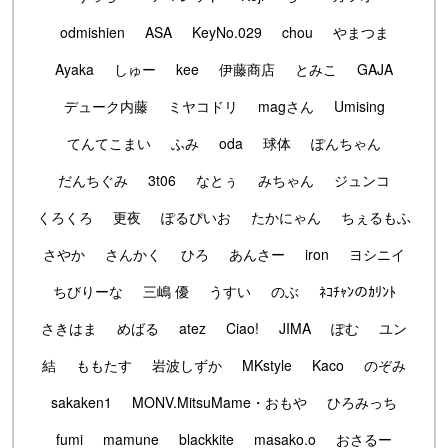
odmishien
ASA
KeyNo.029
chou
やまつま
Ayaka
しゅー
kee
伊藤商店
とみこ
GAJA
デューク内藤
ミヤコドリ
magさん
Umising
てんてこまい
ふみ
oda
球体
ぽんちゃん
だんちぐみ
3t06
なとぅ
みちゃん
ジュンコ
くろくろ
更夜
ぽるぴいお
たかにゃん
ちぇるもふ
さやか
さんかく
ひろ
あんさー
iron
ヨシニイ
ちびりーな
三嶋 優
うすい
のぶ
ﾈｺﾁｬﾝのｶﾘﾝﾄ
さきはま
めばる
atez
Ciao!
JIMA
ぽむ
ユン
結
ももたす
岩波しずか
MKstyle
Kaco
のぞみ
sakaken1
MONV.MitsuMame・おもや
ひろみっち
fumi
mamune
blackkite
masako.o
おさるー