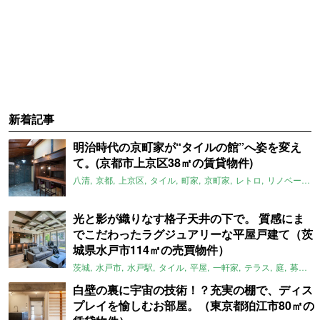
新着記事
明治時代の京町家が“タイルの館”へ姿を変え
て。(京都市上京区38㎡の賃貸物件)
八清
京都
上京区
タイル
町家
京町家
レトロ
リノベーション
光と影が織りなす格子天井の下で。 質感にま
でこだわったラグジュアリーな平屋戸建て（茨
城県水戸市114㎡の売買物件）
茨城
水戸市
水戸駅
タイル
平屋
一軒家
テラス
庭
募集中
白壁の裏に宇宙の技術！？充実の棚で、ディス
プレイを愉しむお部屋。（東京都狛江市80㎡の