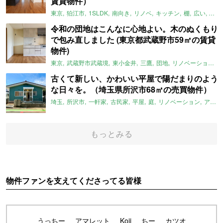
賃貸物件）
東京
狛江市
1SLDK
南向き
リノベ
キッチン
棚
広い
ガイ
令和の団地はこんなに心地よい。木のぬくもり
で包み直しました (東京都武蔵野市59㎡の賃貸
物件)
東京
武蔵野市武蔵境
東小金井
三鷹
団地
リノベーション
古くて新しい、かわいい平屋で陽だまりのよう
な日々を。（埼玉県所沢市68㎡の売買物件）
埼玉
所沢市
一軒家
古民家
平屋
庭
リノベーション
アメリカンハウス
もっとみる
物件ファンを支えてくださってる皆様
うっちー
アマレット
Koji
ちー
カツオ