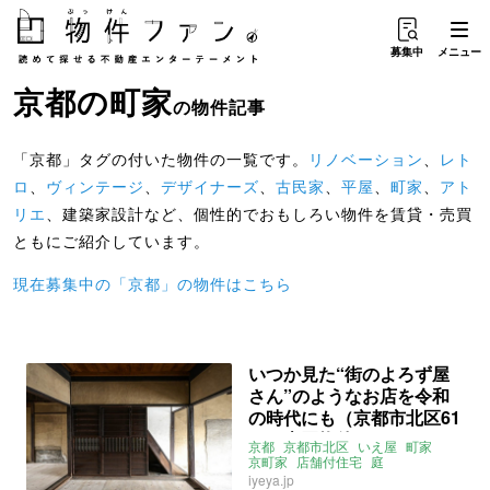
募集中
メニュー
京都
の
町家
の物件記事
「京都」タグの付いた物件の一覧です。
リノベーション
、
レト
ロ
、
ヴィンテージ
、
デザイナーズ
、
古民家
、
平屋
、
町家
、
アト
リエ
、建築家設計など、個性的でおもしろい物件を賃貸・売買
ともにご紹介しています。
現在募集中の「京都」の物件はこちら
いつか見た“街のよろず屋
さん”のようなお店を令和
の時代にも（京都市北区61
㎡の売買物件）
京都
京都市北区
いえ屋
町家
京町家
店舗付住宅
庭
リノベーション
土間
募集中
売買
iyeya.jp