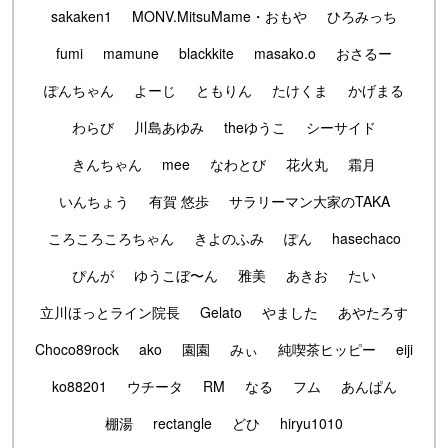
sakaken1
MONV.MitsuMame・おもや
ひろみっち
fumi
mamune
blackkite
masako.o
おさるー
ぽんちゃん
よーじ
ともりん
たけくま
かげまる
わらび
川島あゆみ
theゆうこ
シーサイド
きんちゃん
mee
なわとび
花火丸
霜月
いんちょう
有賀 悠歩
サラリーマン大家のTAKA
ころころころちゃん
きよのふみ
ぽん
hasechaco
ぴんが
ゆうこぼ〜ん
雅美
あきお
たい
立川ほっとライン院長
Gelato
やました
あやたろす
Choco89rock
ako
園園
みぃ
純喫茶ヒッピー
eiji
ko88201
ウチータ
RM
なる
フム
あんぱん
棚湯
rectangle
どひ
hiryu1010