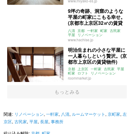
www.miyako-es.jp
9坪の奇跡、洞窟のような
平屋の町家にこもる幸せ。
(京都市上京区32㎡の賃貸
物件)
八清
京都
一軒家
町家
古民家
平屋
リノベーション
デザイナーズ
坪庭
賃貸
www.hachise.jp
明治生まれの小さな平屋に
一人暮らしという贅沢。(京
都市上京区の賃貸物件)
京都
上京区
一軒家
古民家
平屋
町家
ロフト
リノベーション
roommarket
ルームマーケット
roommarket.jp
賃貸
もっとみる
関連:
リノベーション
,
一軒家
,
八清
,
ルームマーケット
,
京町家
,
左
京区
,
古民家
,
平屋
,
長屋
,
事務所
絞り込み解除:
京都
,
町家