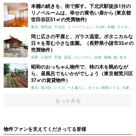
本棚の続きを、街で探す。下北沢駅徒歩1分の
リノベルームは、幸せの黄色い扉から (東京都
世田谷区51㎡の売買物件)
東京
世田谷
下北沢
リノベーション
1LDK
本棚
ライター：ほしりょうこ
同じ広さの平屋と、ガラス温室。ボタニカルな
日々を育む小さな楽園。（長野県小諸市33㎡の
売買物件）
長野
小諸市
平屋
温室
コンパクト
自然
植物
庭
吹き抜け
昭和のおっちゃん物件で、柿の木を眺めなが
ら、昼風呂でもいかがでしょう（東京都荒川区
37㎡の賃貸物件）
東京
荒川区
レトロ
一人暮らし
タイル
昭和レトロ
大家女子
もっとみる
物件ファンを支えてくださってる皆様