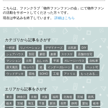
こちらは、ファンクラブ「物件ファンファンの会」にて物件ファン
の活動をサポートしてくださった方々です。
現在は申込みを終了しています。
詳細はこちら
カテゴリから記事をさがす
一軒家
リノベーション
デザイナーズ
古民家
DIY
シェアハウス
別荘
豪邸
倉庫
スケスケ
店舗付住宅
マンション
土間
おしゃれ
平屋
ガレージハウス
自転車
露天風呂
海っペリ
庭
インナーガレージ
屋上
ペット可
ウッドデッキ
団地
SOHO
工場
アトリエ
もっとみる…
エリアから記事をさがす
東京
神奈川
京都
大阪
福岡
北海道
宮城
群馬
栃木
茨城
埼玉
千葉
新潟
長野
静岡
愛知
岐阜