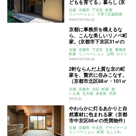
どもを育てる」暮らし (京
都市下京区47㎡の賃貸物
京都
京都市
下京区
町家
件)
リノベーション
子育て応援制度
八清
賃貸
www.hachise.jp
京都に事務所を構えるな
ら、こんな美しいリノベ町
家。(京都市下京区31㎡の
賃貸物件)
京都
京都市
下京区
五条
事務所
町家
リノベーション
土間
ロフト
八清
賃貸
www.hachise.jp
2軒ならんだ上質な京の町
家を、贅沢に住みこなす。
（京都市北区88㎡・101㎡
の売買物件）
京都
京都市
北区
町家
庭
いえ屋
北大路
未改装
売買
iyeya.jp
やわらかに灯るあかりと自
然素材に包まれる家（京都
市中京区68㎡の売買物件）
京都
京都市
中京区
デザイナーズ
リノベーション
町家
おしゃれ
照明
みやこエステート
売買
売買