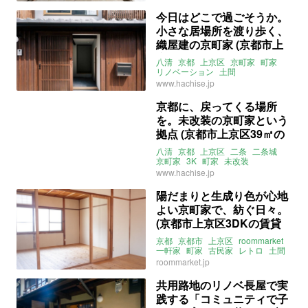
今日はどこで過ごそうか。
小さな居場所を渡り歩く、
織屋建の京町家 (京都市上
京区65㎡の売買物件)
八清
京都
上京区
京町家
町家
リノベーション
土間
ウッドデッキ
www.hachise.jp
ライター：ほしりょうこ
売買
京都に、戻ってくる場所
を。未改装の京町家という
拠点 (京都市上京区39㎡の
売買物件)
八清
京都
上京区
二条
二条城
京町家
3K
町家
未改装
ライター：ほしりょうこ
売買
www.hachise.jp
陽だまりと生成り色が心地
よい京町家で、紡ぐ日々。
(京都市上京区3DKの賃貸
物件)
京都
京都市
上京区
roommarket
一軒家
町家
古民家
レトロ
土間
無垢
リノベーション
roommarket.jp
ルームマーケット
賃貸
共用路地のリノベ長屋で実
践する「コミュニティで子