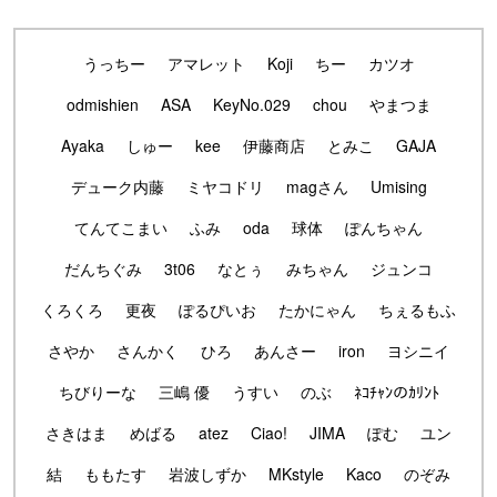
うっちー
アマレット
Koji
ちー
カツオ
odmishien
ASA
KeyNo.029
chou
やまつま
Ayaka
しゅー
kee
伊藤商店
とみこ
GAJA
デューク内藤
ミヤコドリ
magさん
Umising
てんてこまい
ふみ
oda
球体
ぽんちゃん
だんちぐみ
3t06
なとぅ
みちゃん
ジュンコ
くろくろ
更夜
ぽるぴいお
たかにゃん
ちぇるもふ
さやか
さんかく
ひろ
あんさー
iron
ヨシニイ
ちびりーな
三嶋 優
うすい
のぶ
ﾈｺﾁｬﾝのｶﾘﾝﾄ
さきはま
めばる
atez
Ciao!
JIMA
ぽむ
ユン
結
ももたす
岩波しずか
MKstyle
Kaco
のぞみ