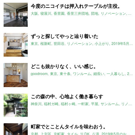
今度のニコイチは押入れテーブルが主役。
大阪
寝屋川
香里園
香里三井団地
団地
リノベーション
ニ
ずっと探してやっと辿り着いた
東京
桜新町
世田谷
リノベーション
小上がり
2019年5月のおすすめ
どこも抜かりなく、いい感じ。
goodroom
東京
東十条
ワンルーム
細長い
一人暮らし
2019年5月のおすすめ
この森の中、心地よく働き暮らす
神奈川
稲村ガ崎
稲村ヶ崎
一軒家
平屋
サンルーム
リノベーション
町家でとことんタイルを味わおう。
京都
上京区
京町家
タイル
1LDK
八清
2019年5月のおすすめ