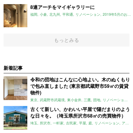
8連アーチをマイギャラリーに
福岡
小倉
北九州
平和通
リノベーション
2019年5月のおすすめ
もっとみる
新着記事
令和の団地はこんなに心地よい。木のぬくもり
で包み直しました (東京都武蔵野市59㎡の賃貸
物件)
東京
武蔵野市武蔵境
東小金井
三鷹
団地
リノベーション
古くて新しい、かわいい平屋で陽だまりのよう
な日々を。（埼玉県所沢市68㎡の売買物件）
埼玉
所沢市
一軒家
古民家
平屋
庭
リノベーション
アメリカンハウス