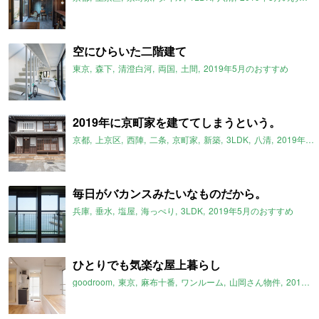
空にひらいた二階建て
東京
森下
清澄白河
両国
土間
2019年5月のおすすめ
2019年に京町家を建ててしまうという。
京都
上京区
西陣
二条
京町家
新築
3LDK
八清
2019年5月のおすすめ
毎日がバカンスみたいなものだから。
兵庫
垂水
塩屋
海っぺり
3LDK
2019年5月のおすすめ
ひとりでも気楽な屋上暮らし
goodroom
東京
麻布十番
ワンルーム
山岡さん物件
2019年5月のおすすめ