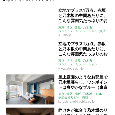
立地でプラス1万点。赤坂
と乃木坂の中間あたりに、
こんな雰囲気たっぷりのお
部屋が！ (東京都港区36㎡
東京
港区
赤坂
乃木坂
の賃貸物件)
ワンルーム
リノベーション
賃貸
suumo.jp
立地でプラス1万点。赤坂
と乃木坂の中間あたりに、
こんな雰囲気たっぷりのお
部屋が！ (東京都港区36㎡
東京
港区
赤坂
乃木坂
の賃貸物件)
ワンルーム
リノベーション
事務所OK
賃貸
www.tatodesign.jp
屋上庭園のようなお部屋で
乃木坂暮らし、ワンポイン
トは爽やかなブルー（東京
都港区42㎡の売買物件）
東京
港区
赤坂
乃木坂
1LDK
株式会社リビタ
売買
kurashireno01.rebita.co.jp
静けさが似合う乃木坂のリ