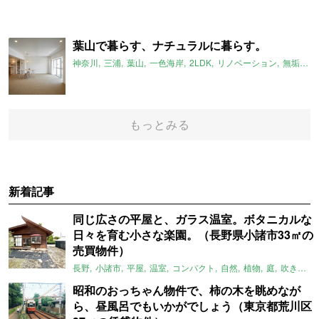
葉山で暮らす、ナチュラルに暮らす。
神奈川
三浦
葉山
一色海岸
2LDK
リノベーション
無垢床
もっとみる
新着記事
同じ広さの平屋と、ガラス温室。ボタニカルな
日々を育む小さな楽園。（長野県小諸市33㎡の
売買物件）
長野
小諸市
平屋
温室
コンパクト
自然
植物
庭
吹き抜け
昭和のおっちゃん物件で、柿の木を眺めなが
ら、昼風呂でもいかがでしょう（東京都荒川区