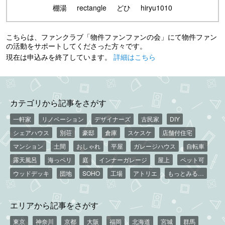
棚湯
rectangle
どひ
hiryu1010
こちらは、ファンクラブ「物件ファンファンの会」にて物件ファン
の活動をサポートしてくださった方々です。
現在は申込みを終了しています。
詳細はこちら
カテゴリから記事をさがす
一軒家
リノベーション
デザイナーズ
古民家
DIY
シェアハウス
別荘
豪邸
倉庫
スケスケ
店舗付住宅
マンション
土間
おしゃれ
平屋
ガレージハウス
自転車
露天風呂
海っペリ
庭
インナーガレージ
屋上
ペット可
ウッドデッキ
団地
SOHO
工場
アトリエ
もっとみる…
エリアから記事をさがす
東京
神奈川
京都
大阪
福岡
北海道
宮城
群馬