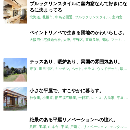
ブルックリンスタイルに室内窓なんて好きにな
るに決まってる
北海道
札幌市
中島公園通
ブルックリンスタイル
室内窓
2L
ペイントリノベで生きる団地のかわいらしさ。
大阪府住宅供給公社
大阪
平野区
喜連瓜破
団地
ファミリー
テラスあり、暖炉あり、異国の雰囲気あり。
東京
世田谷区
キッチン
ペット
テラス
ウッドデッキ
暖炉
小さな平屋で、すこやかに暮らす。
神奈川
小田原
旧三福不動産
一軒家
レトロ
古民家
平屋
畑
絶景のある平屋リノベーションへの憧れ。
兵庫
宝塚
山本台
平屋
戸建て
リノベーション
モルタルステップ