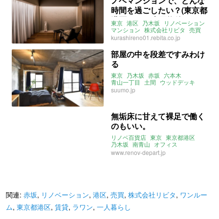
ノベマンションで、どんな
時間を過ごしたい？(東京都
港区38㎡の売買物件)
東京
港区
乃木坂
リノベーション
マンション
株式会社リビタ
売買
kurashireno01.rebita.co.jp
部屋の中を段差ですみわけ
る
東京
乃木坂
赤坂
六本木
青山一丁目
土間
ウッドデッキ
suumo.jp
無垢床に甘えて裸足で働く
のもいい。
リノベ百貨店
東京
東京都港区
乃木坂
南青山
オフィス
リノベーション
www.renov-depart.jp
関連:
赤坂
,
リノベーション
,
港区
,
売買
,
株式会社リビタ
,
ワンルー
ム
,
東京都港区
,
賃貸
,
ラワン
,
一人暮らし