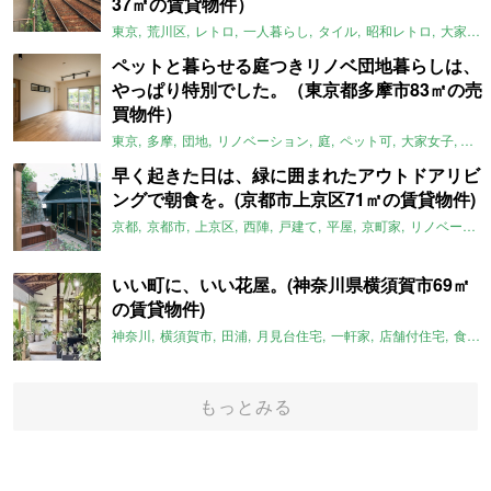
37㎡の賃貸物件）
東京
荒川区
レトロ
一人暮らし
タイル
昭和レトロ
大家女子
ペットと暮らせる庭つきリノベ団地暮らしは、
やっぱり特別でした。（東京都多摩市83㎡の売
買物件）
東京
多摩
団地
リノベーション
庭
ペット可
大家女子
団地
早く起きた日は、緑に囲まれたアウトドアリビ
ングで朝食を。(京都市上京区71㎡の賃貸物件)
京都
京都市
上京区
西陣
戸建て
平屋
京町家
リノベーション
いい町に、いい花屋。(神奈川県横須賀市69㎡
の賃貸物件)
神奈川
横須賀市
田浦
月見台住宅
一軒家
店舗付住宅
食住近接
もっとみる