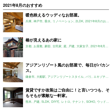
2021年8月のおすすめ
暖色映えるウッディなお部屋。
兵庫
神戸市
垂水
リノベーション
2LDK
2021年8月のおすすめ
椿が見えるあの家に
京都
お屋敷
豪邸
古民家
庭
戸建
大家女子
2021年8月のおすすめ
アジアンリゾート風のお部屋で、毎日がバカン
ス。
鎌倉市
大船駅
アジアンリゾートスタイル
バリ
エキゾチック
賃貸ですか改装はご自由に！と言いつつも、そ
もそもが素敵な一軒家。
熊本
戸建
5LDK
DIY可
レトロ
テナント
SOHO
ウッドデッキ