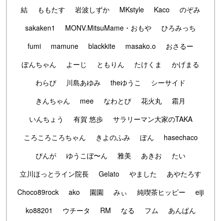
結
ももたす
岩波しずか
MKstyle
Kaco
のぞみ
sakaken1
MONV.MitsuMame・おもや
ひろみっち
fumi
mamune
blackkite
masako.o
おさるー
ぽんちゃん
よーじ
ともりん
たけくま
かげまる
わらび
川島あゆみ
theゆうこ
シーサイド
きんちゃん
mee
なわとび
花火丸
霜月
いんちょう
有賀 悠歩
サラリーマン大家のTAKA
ころころころちゃん
きよのふみ
ぽん
hasechaco
ぴんが
ゆうこぼ〜ん
雅美
あきお
たい
立川ほっとライン院長
Gelato
やました
あやたろす
Choco89rock
ako
園園
みぃ
純喫茶ヒッピー
eiji
ko88201
ウチータ
RM
なる
フム
あんぱん