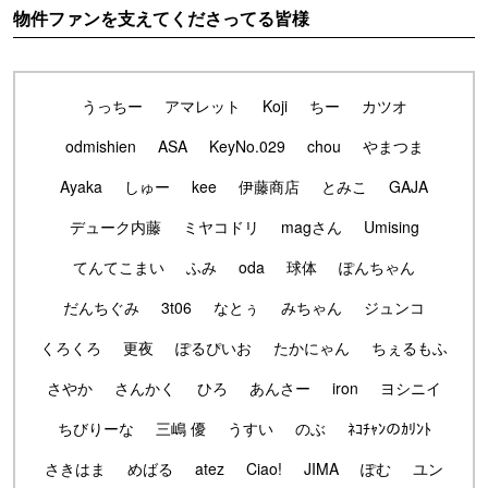
物件ファンを支えてくださってる皆様
うっちー
アマレット
Koji
ちー
カツオ
odmishien
ASA
KeyNo.029
chou
やまつま
Ayaka
しゅー
kee
伊藤商店
とみこ
GAJA
デューク内藤
ミヤコドリ
magさん
Umising
てんてこまい
ふみ
oda
球体
ぽんちゃん
だんちぐみ
3t06
なとぅ
みちゃん
ジュンコ
くろくろ
更夜
ぽるぴいお
たかにゃん
ちぇるもふ
さやか
さんかく
ひろ
あんさー
iron
ヨシニイ
ちびりーな
三嶋 優
うすい
のぶ
ﾈｺﾁｬﾝのｶﾘﾝﾄ
さきはま
めばる
atez
Ciao!
JIMA
ぽむ
ユン