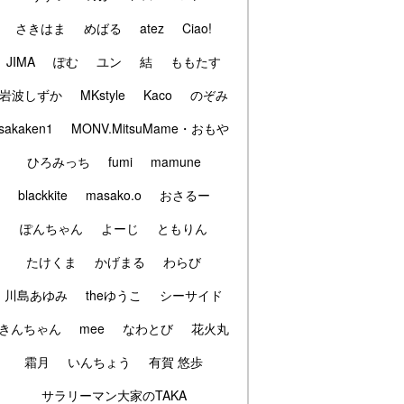
さきはま
めばる
atez
Ciao!
JIMA
ぽむ
ユン
結
ももたす
岩波しずか
MKstyle
Kaco
のぞみ
sakaken1
MONV.MitsuMame・おもや
ひろみっち
fumi
mamune
blackkite
masako.o
おさるー
ぽんちゃん
よーじ
ともりん
たけくま
かげまる
わらび
川島あゆみ
theゆうこ
シーサイド
きんちゃん
mee
なわとび
花火丸
霜月
いんちょう
有賀 悠歩
サラリーマン大家のTAKA