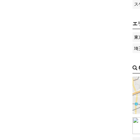
ス
エ
東
埼