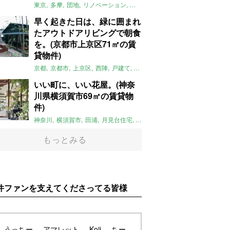
東京
多摩
団地
リノベーション
庭
ペット可
大家女子
団地リノベ
早く起きた日は、緑に囲まれ
たアウトドアリビングで朝食
を。(京都市上京区71㎡の賃
貸物件)
京都
京都市
上京区
西陣
戸建て
平屋
京町家
リノベーション
庭
いい町に、いい花屋。(神奈
川県横須賀市69㎡の賃貸物
件)
神奈川
横須賀市
田浦
月見台住宅
一軒家
店舗付住宅
食住近接
土
もっとみる
件ファンを支えてくださってる皆様
うっちー
アマレット
Koji
ちー