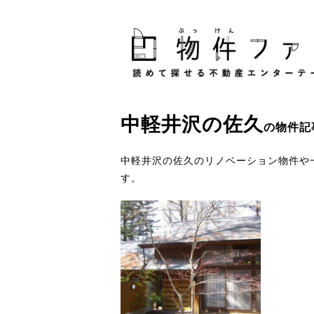
中軽井沢
の
佐久
の物件記
中軽井沢の佐久のリノベーション物件や
す。