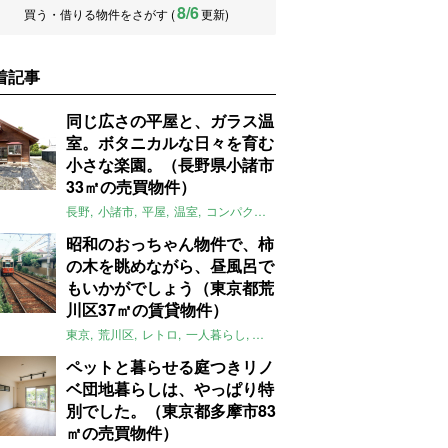
8/6
買う・借りる物件をさがす (
更新)
着記事
同じ広さの平屋と、ガラス温
室。ボタニカルな日々を育む
小さな楽園。（長野県小諸市
33㎡の売買物件）
長野
小諸市
平屋
温室
コンパクト
自然
植物
庭
吹き抜け
無垢
昭和のおっちゃん物件で、柿
の木を眺めながら、昼風呂で
もいかがでしょう（東京都荒
川区37㎡の賃貸物件）
東京
荒川区
レトロ
一人暮らし
タイル
昭和レトロ
大家女子
トダ
ペットと暮らせる庭つきリノ
ベ団地暮らしは、やっぱり特
別でした。（東京都多摩市83
㎡の売買物件）