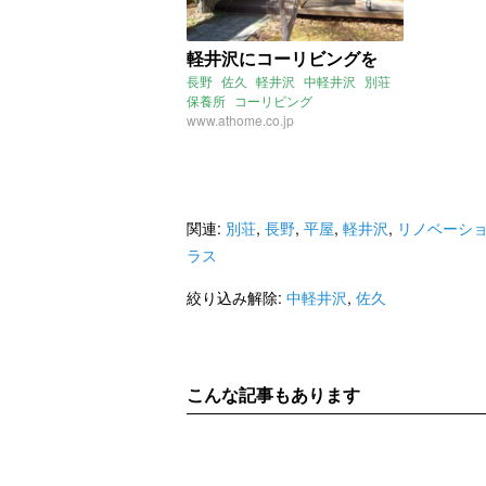
軽井沢にコーリビングを
長野
佐久
軽井沢
中軽井沢
別荘
保養所
コーリビング
www.athome.co.jp
関連:
別荘
,
長野
,
平屋
,
軽井沢
,
リノベーシ
ラス
絞り込み解除:
中軽井沢
,
佐久
こんな記事もあります