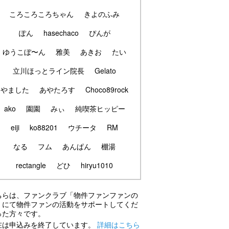
ころころころちゃん
きよのふみ
ぽん
hasechaco
ぴんが
ゆうこぼ〜ん
雅美
あきお
たい
立川ほっとライン院長
Gelato
やました
あやたろす
Choco89rock
ako
園園
みぃ
純喫茶ヒッピー
eiji
ko88201
ウチータ
RM
なる
フム
あんぱん
棚湯
rectangle
どひ
hiryu1010
ちらは、ファンクラブ「物件ファンファンの
」にて物件ファンの活動をサポートしてくだ
った方々です。
在は申込みを終了しています。
詳細はこちら