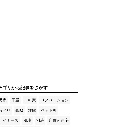
テゴリから記事をさがす
民家
平屋
一軒家
リノベーション
っぺり
豪邸
洋館
ペット可
ザイナーズ
団地
別荘
店舗付住宅