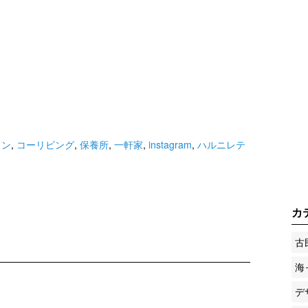
ョン
,
コーリビング
,
保養所
,
一軒家
,
instagram
,
ハルニレテ
カ
古
海
デ