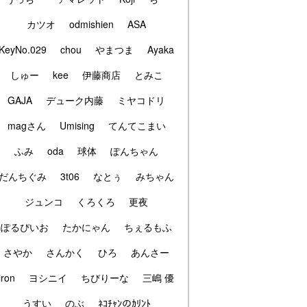
カツオ
odmishien
ASA
KeyNo.029
chou
やまつま
Ayaka
しゅー
kee
伊藤商店
とみこ
GAJA
デューク内藤
ミヤコドリ
magさん
Umising
てんてこまい
ふみ
oda
球体
ぽんちゃん
だんちぐみ
3t06
なとぅ
みちゃん
ジュンコ
くろくろ
更夜
ぽるぴいお
たかにゃん
ちぇるもふ
さやか
さんかく
ひろ
あんさー
iron
ヨシニイ
ちびりーな
三嶋 優
うすい
のぶ
ﾈｺﾁｬﾝのｶﾘﾝﾄ