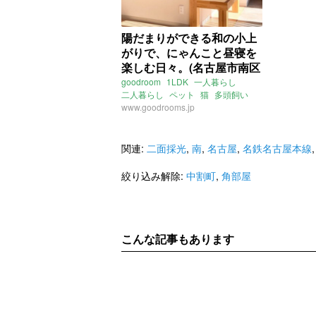
陽だまりができる和の小上
がりで、にゃんこと昼寝を
楽しむ日々。(名古屋市南区
51㎡の賃貸物件)
goodroom
1LDK
一人暮らし
二人暮らし
ペット
猫
多頭飼い
和室
www.goodrooms.jp
小上がり
畳
キャットウォーク
二面採光
南
角部屋
愛知
名古屋
中割町
名鉄常滑線
大江駅
東海道本線
関連:
二面採光
,
南
,
名古屋
,
名鉄名古屋本線
笠寺駅
名鉄名古屋本線
本笠寺駅
ライター：増成かおり
賃貸
絞り込み解除:
中割町
,
角部屋
こんな記事もあります