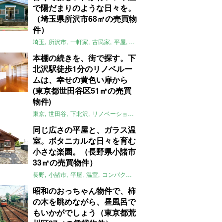
で陽だまりのような日々を。
（埼玉県所沢市68㎡の売買物
件）
埼玉
所沢市
一軒家
古民家
平屋
庭
リノベーション
アメリカンハ
本棚の続きを、街で探す。下
北沢駅徒歩1分のリノベルー
ムは、幸せの黄色い扉から
(東京都世田谷区51㎡の売買
物件)
東京
世田谷
下北沢
リノベーション
1LDK
本棚
ライター：ほしり
同じ広さの平屋と、ガラス温
室。ボタニカルな日々を育む
小さな楽園。（長野県小諸市
33㎡の売買物件）
長野
小諸市
平屋
温室
コンパクト
自然
植物
庭
吹き抜け
無垢
昭和のおっちゃん物件で、柿
の木を眺めながら、昼風呂で
もいかがでしょう（東京都荒