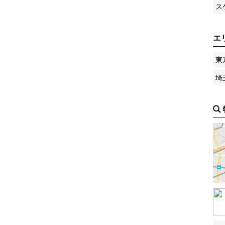
ス
エ
東
埼