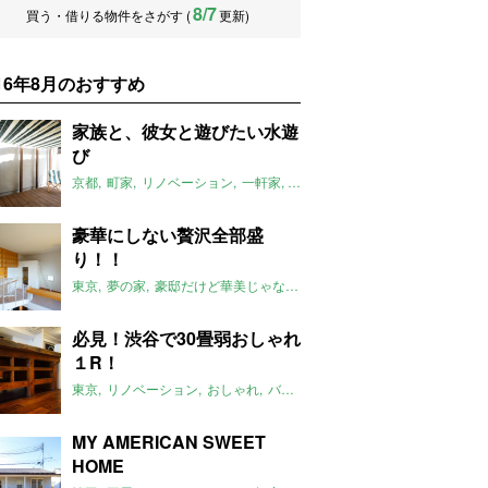
8/7
買う・借りる物件をさがす (
更新)
016年8月のおすすめ
家族と、彼女と遊びたい水遊
び
京都
町家
リノベーション
一軒家
最高
デッキ
お風呂
水遊び
き
豪華にしない贅沢全部盛
り！！
東京
夢の家
豪邸だけど華美じゃない
豪邸
凄い
2016年8月のおす
必見！渋谷で30畳弱おしゃれ
１R！
東京
リノベーション
おしゃれ
バーカウンター
2016年8月のおすす
MY AMERICAN SWEET
HOME