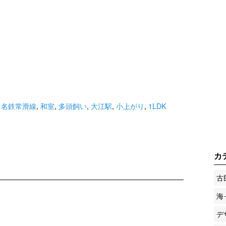
,
名鉄常滑線
,
和室
,
多頭飼い
,
大江駅
,
小上がり
,
1LDK
カ
古
海
デ