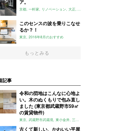
ア。
京都
一軒家
リノベーション
大正
大正ロマン
八清
2016年8月の
このセンスの波を乗りこなせ
るか？！
東京
2016年8月のおすすめ
もっとみる
着記事
令和の団地はこんなに心地よ
い。木のぬくもりで包み直し
ました (東京都武蔵野市59㎡
の賃貸物件)
東京
武蔵野市武蔵境
東小金井
三鷹
団地
リノベーション
木
2LD
古くて新しい、かわいい平屋