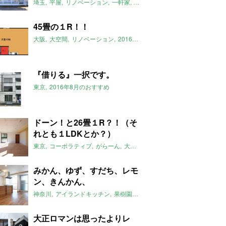
埼玉
平屋
リノベーション
一軒家
米軍ハウス
ジョンソンタウン
2
45畳の１R！！
大阪
大空間
リノベーション
2016年8月のおすすめ
住之江
北加賀
『借りる』一択です。
東京
2016年8月のおすすめ
ドーン！と26畳１R？！（そ
れとも１LDKとか？）
東京
コーボラティブ
がらーん
大空間
2016年8月のおすすめ
みかん、ゆず、すだち、レモ
ン、きんかん、
神奈川
アイランドキッチン
果樹園
庭
火口６つ
2016年8月のおす
大正ロマンは思ったよりレ