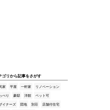
テゴリから記事をさがす
民家
平屋
一軒家
リノベーション
っぺり
豪邸
洋館
ペット可
ザイナーズ
団地
別荘
店舗付住宅