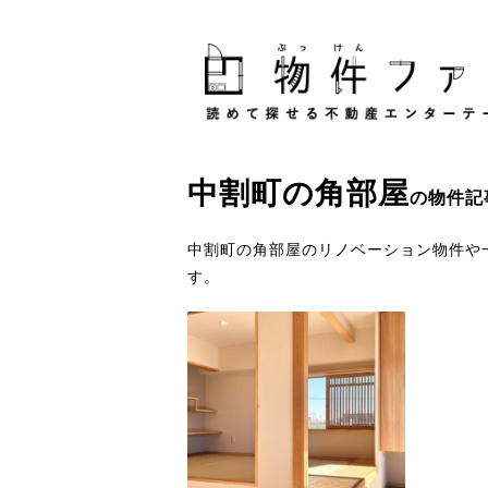
中割町
の
角部屋
の物件記
中割町の角部屋のリノベーション物件や
す。