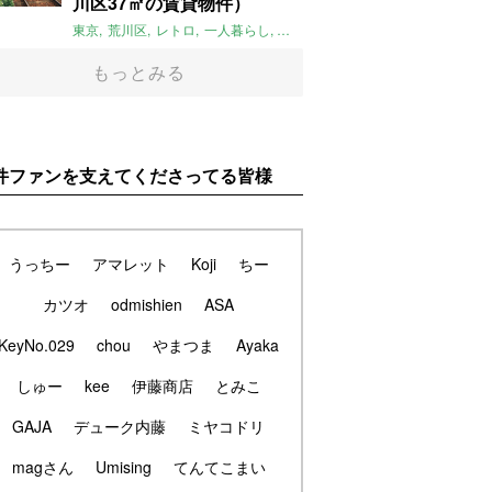
川区37㎡の賃貸物件）
東京
荒川区
レトロ
一人暮らし
タイル
昭和レトロ
大家女子
トダ
もっとみる
件ファンを支えてくださってる皆様
うっちー
アマレット
Koji
ちー
カツオ
odmishien
ASA
KeyNo.029
chou
やまつま
Ayaka
しゅー
kee
伊藤商店
とみこ
GAJA
デューク内藤
ミヤコドリ
magさん
Umising
てんてこまい