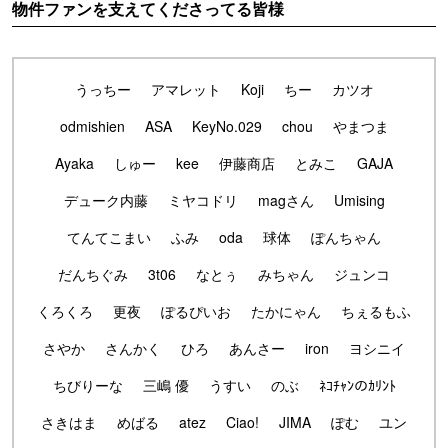
物件ファンを支えてくださってる皆様
うっちー
アマレット
Koji
ちー
カツオ
odmishien
ASA
KeyNo.029
chou
やまつま
Ayaka
しゅー
kee
伊藤商店
とみこ
GAJA
デューク内藤
ミヤコドリ
magさん
Umising
てんてこまい
ふみ
oda
球体
ぽんちゃん
だんちぐみ
3t06
なとぅ
みちゃん
ジュンコ
くろくろ
更夜
ぽるぴいお
たかにゃん
ちぇるもふ
さやか
さんかく
ひろ
あんさー
iron
ヨシニイ
ちびりーな
三嶋 優
うすい
のぶ
ﾈｺﾁｬﾝのｶﾘﾝﾄ
さきはま
めばる
atez
Ciao!
JIMA
ぽむ
ユン