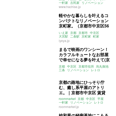
一軒家
古民家
リノベーション
アート
八清
大家女子
売買
www.hachise.jp
軽やかな暮らしを叶えるコ
ンパクトなリノベーション
京町家。（京都市中京区56
㎡の売買物件）
いえ家
京都
京都市
中京区
大宮駅
二条駅
京町家
町家
リノベーション
iyeya.jp
ライター：山中みく
いえ屋
売買
まるで映画のワンシーン！
カラフルキュートなお部屋
で幸せになる夢を叶えて(京
都市中京区50㎡の売買/賃
京都
中京区
京都市役所
烏丸御池
貸物件)
三条
リノベーション
レトロ
ライター：葱山紫蘇子
売買
賃貸
京都の路地にひっそり佇
む、癒し系平屋のアトリ
エ。｜京都市中京区 賃貸
roommarket
京都
中京区
平屋
一軒家
リノベーション
レトロ
アトリエ
土間
ルームマーケット
roommarket.jp
賃貸
純和風の秘密基地にこもる