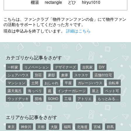
棚湯
rectangle
どひ
hiryu1010
こちらは、ファンクラブ「物件ファンファンの会」にて物件ファン
の活動をサポートしてくださった方々です。
現在は申込みを終了しています。
詳細はこちら
カテゴリから記事をさがす
一軒家
リノベーション
デザイナーズ
古民家
DIY
シェアハウス
別荘
豪邸
倉庫
スケスケ
店舗付住宅
マンション
土間
おしゃれ
平屋
ガレージハウス
自転車
露天風呂
海っペリ
庭
インナーガレージ
屋上
ペット可
ウッドデッキ
団地
SOHO
工場
アトリエ
もっとみる…
エリアから記事をさがす
東京
神奈川
京都
大阪
福岡
北海道
宮城
群馬