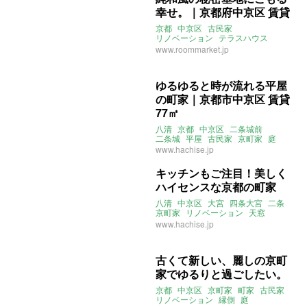
幸せ。｜京都府中京区 賃貸
京都
中京区
古民家
リノベーション
テラスハウス
ロフト
土間
ルームマーケット
www.roommarket.jp
ゆるゆると時が流れる平屋
の町家｜京都市中京区 賃貸
77㎡
八清
京都
中京区
二条城前
二条城
平屋
古民家
京町家
庭
www.hachise.jp
キッチンもご注目！美しく
ハイセンスな京都の町家
八清
中京区
大宮
四条大宮
二条
京町家
リノベーション
天窓
2022年3月のおすすめ
www.hachise.jp
古くて新しい、麗しの京町
家でゆるりと過ごしたい。
京都
中京区
京町家
町家
古民家
リノベーション
縁側
庭