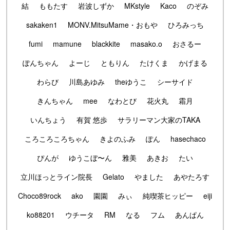
結
ももたす
岩波しずか
MKstyle
Kaco
のぞみ
sakaken1
MONV.MitsuMame・おもや
ひろみっち
fumi
mamune
blackkite
masako.o
おさるー
ぽんちゃん
よーじ
ともりん
たけくま
かげまる
わらび
川島あゆみ
theゆうこ
シーサイド
きんちゃん
mee
なわとび
花火丸
霜月
いんちょう
有賀 悠歩
サラリーマン大家のTAKA
ころころころちゃん
きよのふみ
ぽん
hasechaco
ぴんが
ゆうこぼ〜ん
雅美
あきお
たい
立川ほっとライン院長
Gelato
やました
あやたろす
Choco89rock
ako
園園
みぃ
純喫茶ヒッピー
eiji
ko88201
ウチータ
RM
なる
フム
あんぱん