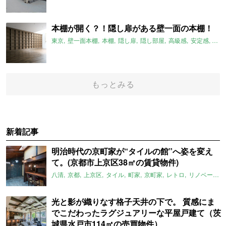
本棚が開く？！隠し扉がある壁一面の本棚！
東京
壁一面本棚
本棚
隠し扉
隠し部屋
高級感
安定感
大人
もっとみる
新着記事
明治時代の京町家が“タイルの館”へ姿を変え
て。(京都市上京区38㎡の賃貸物件)
八清
京都
上京区
タイル
町家
京町家
レトロ
リノベーション
光と影が織りなす格子天井の下で。 質感にま
でこだわったラグジュアリーな平屋戸建て（茨
城県水戸市114㎡の売買物件）