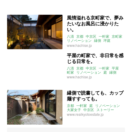
おくどさん
instagram
風情溢れる京町家で、夢み
たいなお風呂に浸かりた
い。
八清
京都
中京区
一軒家
京町家
リノベーション
縁側
坪庭
スケスケ
instagram
バスルーム
www.hachise.jp
2021年11月のおすすめ
平屋の町家で、非日常を感
じる日常を。
八清
京都
中京区
一軒家
平屋
町家
リノベーション
庭
縁側
ロフト
www.hachise.jp
縁側で読書しても、カップ
麺すすっても。
京都
一軒家
庭
リノベーション
大家女子
中京区
ストーリー
www.realkyotoestate.jp