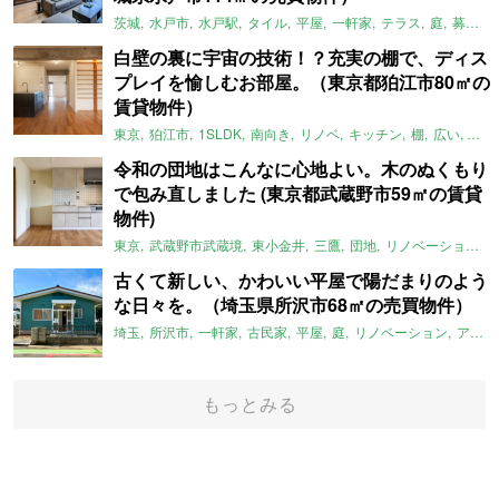
茨城
水戸市
水戸駅
タイル
平屋
一軒家
テラス
庭
募集中
白壁の裏に宇宙の技術！？充実の棚で、ディス
プレイを愉しむお部屋。（東京都狛江市80㎡の
賃貸物件）
東京
狛江市
1SLDK
南向き
リノベ
キッチン
棚
広い
ガイ
令和の団地はこんなに心地よい。木のぬくもり
で包み直しました (東京都武蔵野市59㎡の賃貸
物件)
東京
武蔵野市武蔵境
東小金井
三鷹
団地
リノベーション
古くて新しい、かわいい平屋で陽だまりのよう
な日々を。（埼玉県所沢市68㎡の売買物件）
埼玉
所沢市
一軒家
古民家
平屋
庭
リノベーション
アメリカンハウス
もっとみる