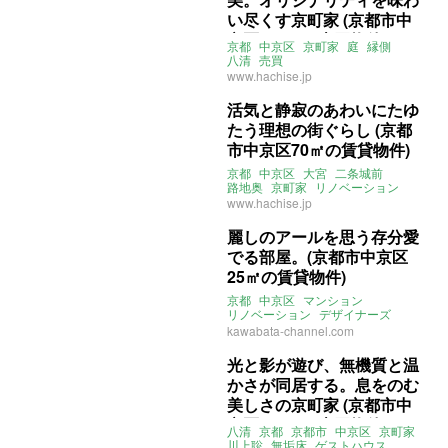
い尽くす京町家 (京都市中
京区101㎡の売買物件)
京都
中京区
京町家
庭
縁側
八清
売買
www.hachise.jp
活気と静寂のあわいにたゆ
たう理想の街ぐらし (京都
市中京区70㎡の賃貸物件)
京都
中京区
大宮
二条城前
路地奥
京町家
リノベーション
2LDK
SOHO可
八清
賃貸
www.hachise.jp
麗しのアールを思う存分愛
でる部屋。(京都市中京区
25㎡の賃貸物件)
京都
中京区
マンション
リノベーション
デザイナーズ
アール
土間
kawabata-channel.com
コンクリ打ちっぱなし
賃貸
光と影が遊び、無機質と温
かさが同居する。息をのむ
美しさの京町家 (京都市中
京区104㎡の売買物件)
八清
京都
京都市
中京区
京町家
川上聡
無垢床
ゲストハウス