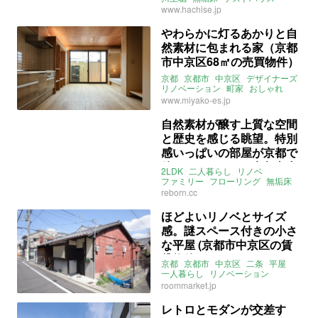
リノベーション
売買
www.hachise.jp
やわらかに灯るあかりと自
然素材に包まれる家（京都
市中京区68㎡の売買物件）
京都
京都市
中京区
デザイナーズ
リノベーション
町家
おしゃれ
照明
みやこエステート
売買
売買
www.miyako-es.jp
自然素材が醸す上質な空間
と歴史を感じる眺望。特別
感いっぱいの部屋が京都で
待っています。（京都市中
2LDK
二人暮らし
リノベ
京区81㎡の賃貸物件）
ファミリー
フローリング
無垢床
東向き
眺望
日当たり
マンション
reborn.cc
ホテルライク
スタイリッシュ
おしゃれ
床暖房
京都
中京区
ほどよいリノベとサイズ
釜座通御池上る
津軽町
感。謎スペース付きの小さ
ライター：増成かおり
リボーンキューブ
賃貸
な平屋 (京都市中京区の賃
貸物件)
京都
京都市
中京区
二条
平屋
一人暮らし
リノベーション
クローゼット
土間
木
和モダン
roommarket.jp
ウッドデッキ
中庭
サンルーム
レトロ
ROOMMARKET
賃貸
レトロとモダンが交差す