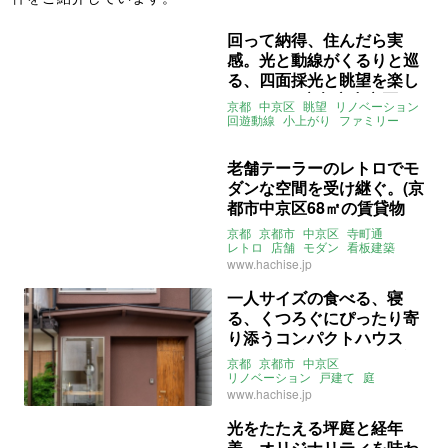
回って納得、住んだら実
感。光と動線がくるりと巡
る、四面採光と眺望を楽し
む2LDK（京都市中京区64
京都
中京区
眺望
リノベーション
㎡の売買物件）
回遊動線
小上がり
ファミリー
四面採光
売買
マンション
バルコニー
2LDK
売買
老舗テーラーのレトロでモ
ダンな空間を受け継ぐ。(京
都市中京区68㎡の賃貸物
件)
京都
京都市
中京区
寺町通
レトロ
店舗
モダン
看板建築
加納洋服店
賃貸
八清
賃貸
www.hachise.jp
一人サイズの食べる、寝
る、くつろぐにぴったり寄
り添うコンパクトハウス
(京都市中京区38㎡の賃貸
京都
京都市
中京区
物件)
リノベーション
戸建て
庭
一人暮らし
二人暮らし
www.hachise.jp
ペット飼育相談可
八清
賃貸
光をたたえる坪庭と経年
美。オリジナリティを味わ