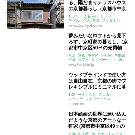
る、陽だまりテラスハウス
の京都暮らし（京都市中京
区38㎡の売買物件）
1LDK
一人暮らし
リノベ
テラスハウス
長屋
スケルトン
スケスケ
モダン
レトロ
昭和
www.plus-kyoto.com
タイル
造作
京都
中京区
壬生天池
ライター：増成かおり
夢みたいなロフトから見下
売買
ろす、京町家の暮らし。(京
都市中京区50㎡の売買物
件)
八清
京都
中京区
一軒家
京町家
平屋
ロフト
リノベーション
庭
売買
www.hachise.jp
ウッドブラインドで使い方
は自由自在。京都の街でフ
レキシブルにミニマルに暮
らそう（京都市中京区27㎡
1DK
一人ぐらし
二人暮らし
の賃貸物件）
スケスケ
シャワーブース
ホテルライク
コンパクト
京都
reborn.cc
中京区
二条通
二条
ライター：増成かおり
日本絵画の世界に迷い込ん
リボーンキューブ
賃貸
だような京都のアートな一
軒家 (京都市中京区49㎡の
売買物件)
京都
中京区
宿
セカンドハウス