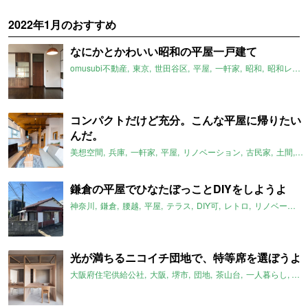
2022年1月のおすすめ
なにかとかわいい昭和の平屋一戸建て
omusubi不動産
東京
世田谷区
平屋
一軒家
昭和
昭和レトロ
コンパクトだけど充分。こんな平屋に帰りたい
んだ。
美想空間
兵庫
一軒家
平屋
リノベーション
古民家
土間
ロ
鎌倉の平屋でひなたぼっことDIYをしようよ
神奈川
鎌倉
腰越
平屋
テラス
DIY可
レトロ
リノベーション
光が満ちるニコイチ団地で、特等席を選ぼうよ
大阪府住宅供給公社
大阪
堺市
団地
茶山台
一人暮らし
二