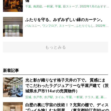
備
千葉
南房総
一軒家
平屋
薪ストーブ
2022年1月のおすすめ
ふたりを守る、みずみずしい緑のカーテン。
バルコニー
ワンフロア
ストーリー
ふたりぐらし
2022年1月のおすすめ
もっとみる
新着記事
光と影が織りなす格子天井の下で。 質感にま
でこだわったラグジュアリーな平屋戸建て（茨
城県水戸市114㎡の売買物件）
茨城
水戸市
水戸駅
タイル
平屋
一軒家
テラス
庭
募集中
白壁の裏に宇宙の技術！？充実の棚で、ディス
プレイを愉しむお部屋。（東京都狛江市80㎡の