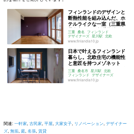
フィンランドのデザインと
断熱性能を組み込んだ、ホ
テルライクな一室（三重県
桑名市45㎡の賃貸物件）
三重
桑名
フィンランド
デザイナーズ
星川駅
北欧
家具付き
無垢
タイル
大家女子
www.finlandia10.jp
賃貸
日本で叶えるフィンランド
暮らし。北欧住宅の機能性
と意匠を持つメゾネット
（三重県桑名市77㎡の賃貸
三重
桑名市
星川駅
北欧
物件）
フィンランド
デザイナーズ
メゾネット
マンション
家具付き
www.finlandia10.jp
無垢
タイル
ライター：山中みく
賃貸
関連:
一軒家
,
古民家
,
平屋
,
大家女子
,
リノベーション
,
デザイナー
ズ
,
無垢
,
庭
,
名張
,
賃貸