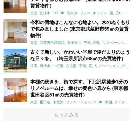
賃貸物件）
東京
狛江市
1SLDK
南向き
リノベ
キッチン
棚
広い
ガイ
令和の団地はこんなに心地よい。木のぬくもり
で包み直しました (東京都武蔵野市59㎡の賃貸
物件)
東京
武蔵野市武蔵境
東小金井
三鷹
団地
リノベーション
古くて新しい、かわいい平屋で陽だまりのよう
な日々を。（埼玉県所沢市68㎡の売買物件）
埼玉
所沢市
一軒家
古民家
平屋
庭
リノベーション
アメリカンハウス
本棚の続きを、街で探す。下北沢駅徒歩1分の
リノベルームは、幸せの黄色い扉から (東京都
世田谷区51㎡の売買物件)
東京
世田谷
下北沢
リノベーション
1LDK
本棚
ライター：ほしりょうこ
もっとみる