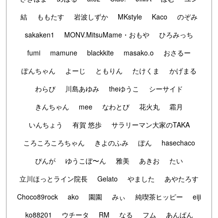
結
ももたす
岩波しずか
MKstyle
Kaco
のぞみ
sakaken1
MONV.MitsuMame・おもや
ひろみっち
fumi
mamune
blackkite
masako.o
おさるー
ぽんちゃん
よーじ
ともりん
たけくま
かげまる
わらび
川島あゆみ
theゆうこ
シーサイド
きんちゃん
mee
なわとび
花火丸
霜月
いんちょう
有賀 悠歩
サラリーマン大家のTAKA
ころころころちゃん
きよのふみ
ぽん
hasechaco
ぴんが
ゆうこぼ〜ん
雅美
あきお
たい
立川ほっとライン院長
Gelato
やました
あやたろす
Choco89rock
ako
園園
みぃ
純喫茶ヒッピー
eiji
ko88201
ウチータ
RM
なる
フム
あんぱん