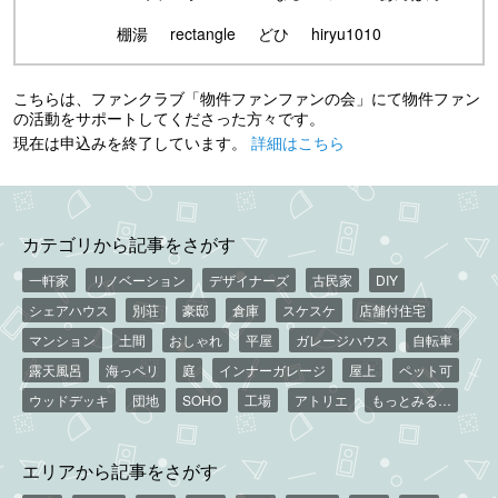
棚湯
rectangle
どひ
hiryu1010
こちらは、ファンクラブ「物件ファンファンの会」にて物件ファン
の活動をサポートしてくださった方々です。
現在は申込みを終了しています。
詳細はこちら
カテゴリから記事をさがす
一軒家
リノベーション
デザイナーズ
古民家
DIY
シェアハウス
別荘
豪邸
倉庫
スケスケ
店舗付住宅
マンション
土間
おしゃれ
平屋
ガレージハウス
自転車
露天風呂
海っペリ
庭
インナーガレージ
屋上
ペット可
ウッドデッキ
団地
SOHO
工場
アトリエ
もっとみる…
エリアから記事をさがす