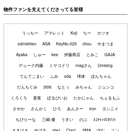
物件ファンを支えてくださってる皆様
うっちー
アマレット
Koji
ちー
カツオ
odmishien
ASA
KeyNo.029
chou
やまつま
Ayaka
しゅー
kee
伊藤商店
とみこ
GAJA
デューク内藤
ミヤコドリ
magさん
Umising
てんてこまい
ふみ
oda
球体
ぽんちゃん
だんちぐみ
3t06
なとぅ
みちゃん
ジュンコ
くろくろ
更夜
ぽるぴいお
たかにゃん
ちぇるもふ
さやか
さんかく
ひろ
あんさー
iron
ヨシニイ
ちびりーな
三嶋 優
うすい
のぶ
ﾈｺﾁｬﾝのｶﾘﾝﾄ
さきはま
めばる
atez
Ciao!
JIMA
ぽむ
ユン