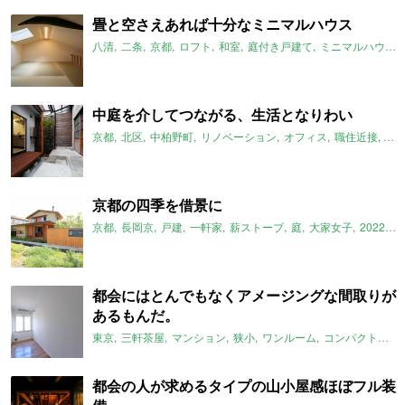
畳と空さえあれば十分なミニマルハウス
八清
二条
京都
ロフト
和室
庭付き戸建て
ミニマルハウス
中庭を介してつながる、生活となりわい
京都
北区
中柏野町
リノベーション
オフィス
職住近接
工
京都の四季を借景に
京都
長岡京
戸建
一軒家
薪ストーブ
庭
大家女子
2022年1月のおすすめ
都会にはとんでもなくアメージングな間取りが
あるもんだ。
東京
三軒茶屋
マンション
狭小
ワンルーム
コンパクトルーム
都会の人が求めるタイプの山小屋感ほぼフル装