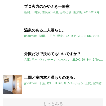
プロ火力のかやぶき一軒家
新潟
一軒家
古民家
平屋
かやぶき
囲炉裏
2018年12月のおすすめ
温泉のある二人暮らし。
goodroom
福岡
二日市
温泉
ふたりぐらし
3LDK
2018年12月のおすすめ
外観だけで決めてもいいですか？
兵庫
岡本
ヴィンテージマンション
2LDK
2018年12月のおすすめ
土間と室内窓と温もりのある。
goodroom
千葉
市川
1LDK
リノベーション
土間
室内窓
2
もっとみる