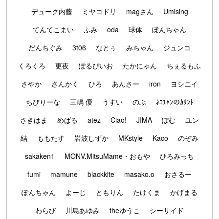
デューク内藤
ミヤコドリ
magさん
Umising
てんてこまい
ふみ
oda
球体
ぽんちゃん
だんちぐみ
3t06
なとぅ
みちゃん
ジュンコ
くろくろ
更夜
ぽるぴいお
たかにゃん
ちぇるもふ
さやか
さんかく
ひろ
あんさー
iron
ヨシニイ
ちびりーな
三嶋 優
うすい
のぶ
ﾈｺﾁｬﾝのｶﾘﾝﾄ
さきはま
めばる
atez
Ciao!
JIMA
ぽむ
ユン
結
ももたす
岩波しずか
MKstyle
Kaco
のぞみ
sakaken1
MONV.MitsuMame・おもや
ひろみっち
fumi
mamune
blackkite
masako.o
おさるー
ぽんちゃん
よーじ
ともりん
たけくま
かげまる
わらび
川島あゆみ
theゆうこ
シーサイド