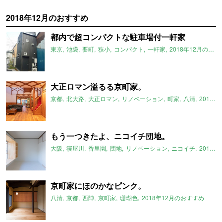
2018年12月のおすすめ
都内で超コンパクトな駐車場付一軒家
東京
池袋
要町
狭小
コンパクト
一軒家
2018年12月のおすすめ
大正ロマン溢るる京町家。
京都
北大路
大正ロマン
リノベーション
町家
八清
2018年12月のおすすめ
もう一つきたよ、ニコイチ団地。
大阪
寝屋川
香里園
団地
リノベーション
ニコイチ
2018年12月のおすすめ
京町家にほのかなピンク。
八清
京都
西陣
京町家
珊瑚色
2018年12月のおすすめ