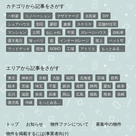
カテゴリから記事をさがす
一軒家
リノベーション
デザイナーズ
古民家
DIY
シェアハウス
別荘
豪邸
倉庫
スケスケ
店舗付住宅
マンション
土間
おしゃれ
平屋
ガレージハウス
自転車
露天風呂
海っペリ
庭
インナーガレージ
屋上
ペット可
ウッドデッキ
団地
SOHO
工場
アトリエ
もっとみる…
エリアから記事をさがす
東京
神奈川
京都
大阪
福岡
北海道
宮城
群馬
栃木
茨城
埼玉
千葉
新潟
長野
静岡
愛知
岐阜
石川
滋賀
奈良
兵庫
岡山
広島
徳島
熊本
長崎
鹿児島
沖縄
もっとみる…
トップ
お知らせ
物件ファンについて
募集中の物件
物件を掲載するには(事業者向け)