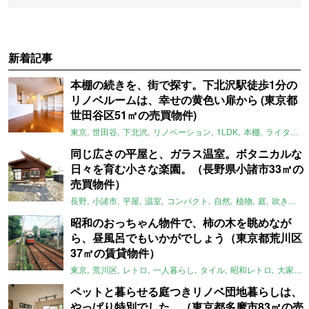
新着記事
本棚の続きを、街で探す。下北沢駅徒歩1分の
リノベルームは、幸せの黄色い扉から (東京都
世田谷区51㎡の売買物件)
東京
世田谷
下北沢
リノベーション
1LDK
本棚
ライター：ほしりょうこ
同じ広さの平屋と、ガラス温室。ボタニカルな
日々を育む小さな楽園。（長野県小諸市33㎡の
売買物件）
長野
小諸市
平屋
温室
コンパクト
自然
植物
庭
吹き抜け
昭和のおっちゃん物件で、柿の木を眺めなが
ら、昼風呂でもいかがでしょう（東京都荒川区
37㎡の賃貸物件）
東京
荒川区
レトロ
一人暮らし
タイル
昭和レトロ
大家女子
ペットと暮らせる庭つきリノベ団地暮らしは、
やっぱり特別でした。（東京都多摩市83㎡の売