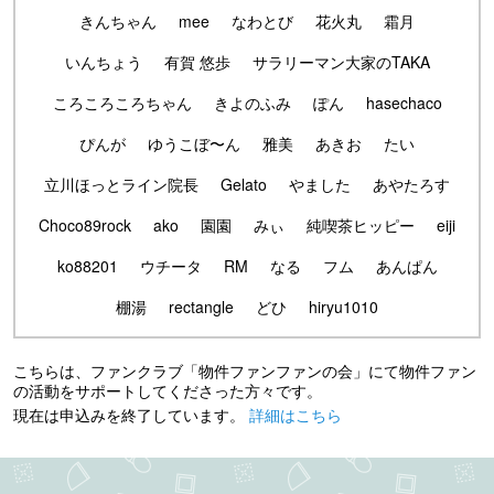
きんちゃん
mee
なわとび
花火丸
霜月
いんちょう
有賀 悠歩
サラリーマン大家のTAKA
ころころころちゃん
きよのふみ
ぽん
hasechaco
ぴんが
ゆうこぼ〜ん
雅美
あきお
たい
立川ほっとライン院長
Gelato
やました
あやたろす
Choco89rock
ako
園園
みぃ
純喫茶ヒッピー
eiji
ko88201
ウチータ
RM
なる
フム
あんぱん
棚湯
rectangle
どひ
hiryu1010
こちらは、ファンクラブ「物件ファンファンの会」にて物件ファン
の活動をサポートしてくださった方々です。
現在は申込みを終了しています。
詳細はこちら