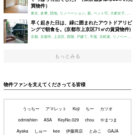
買物件）
東京
多摩
団地
リノベーション
庭
ペット可
大家女子
団地
早く起きた日は、緑に囲まれたアウトドアリビ
ングで朝食を。(京都市上京区71㎡の賃貸物件)
京都
京都市
上京区
西陣
戸建て
平屋
京町家
リノベーション
もっとみる
物件ファンを支えてくださってる皆様
うっちー
アマレット
Koji
ちー
カツオ
odmishien
ASA
KeyNo.029
chou
やまつま
Ayaka
しゅー
kee
伊藤商店
とみこ
GAJA