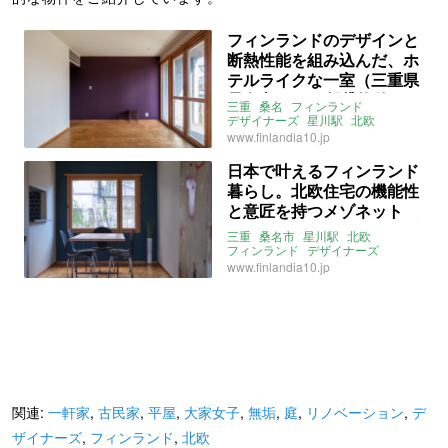
フィンランドのデザインと
断熱性能を組み込んだ、ホ
テルライクな一室（三重県
桑名市45㎡の賃貸物件）
三重
桑名
フィンランド
デザイナーズ
星川駅
北欧
家具付き
無垢
タイル
大家女子
www.finlandia10.jp
賃貸
日本で叶えるフィンランド
暮らし。北欧住宅の機能性
と意匠を持つメゾネット
（三重県桑名市77㎡の賃貸
三重
桑名市
星川駅
北欧
物件）
フィンランド
デザイナーズ
メゾネット
マンション
家具付き
www.finlandia10.jp
無垢
タイル
ライター：山中みく
賃貸
関連:
一軒家
,
古民家
,
平屋
,
大家女子
,
無垢
,
庭
,
リノベーション
,
デ
ザイナーズ
,
フィンランド
,
北欧