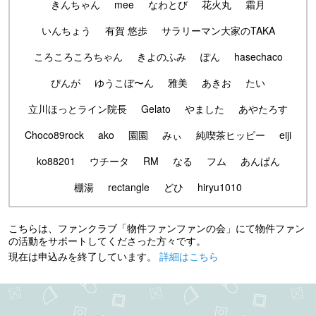
きんちゃん
mee
なわとび
花火丸
霜月
いんちょう
有賀 悠歩
サラリーマン大家のTAKA
ころころころちゃん
きよのふみ
ぽん
hasechaco
ぴんが
ゆうこぼ〜ん
雅美
あきお
たい
立川ほっとライン院長
Gelato
やました
あやたろす
Choco89rock
ako
園園
みぃ
純喫茶ヒッピー
eiji
ko88201
ウチータ
RM
なる
フム
あんぱん
棚湯
rectangle
どひ
hiryu1010
こちらは、ファンクラブ「物件ファンファンの会」にて物件ファン
の活動をサポートしてくださった方々です。
現在は申込みを終了しています。
詳細はこちら