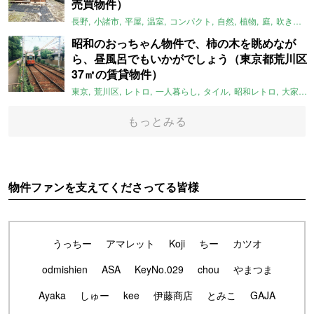
売買物件）
長野
小諸市
平屋
温室
コンパクト
自然
植物
庭
吹き抜け
昭和のおっちゃん物件で、柿の木を眺めなが
ら、昼風呂でもいかがでしょう（東京都荒川区
37㎡の賃貸物件）
東京
荒川区
レトロ
一人暮らし
タイル
昭和レトロ
大家女子
もっとみる
物件ファンを支えてくださってる皆様
うっちー
アマレット
Koji
ちー
カツオ
odmishien
ASA
KeyNo.029
chou
やまつま
Ayaka
しゅー
kee
伊藤商店
とみこ
GAJA