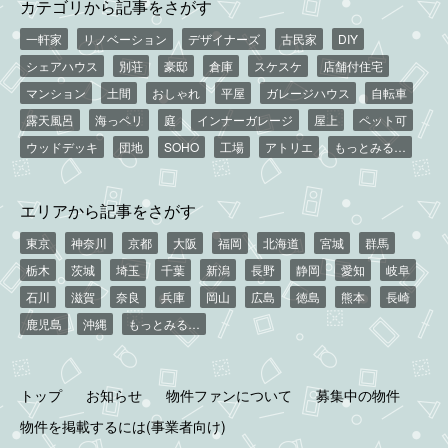
カテゴリから記事をさがす
一軒家
リノベーション
デザイナーズ
古民家
DIY
シェアハウス
別荘
豪邸
倉庫
スケスケ
店舗付住宅
マンション
土間
おしゃれ
平屋
ガレージハウス
自転車
露天風呂
海っペリ
庭
インナーガレージ
屋上
ペット可
ウッドデッキ
団地
SOHO
工場
アトリエ
もっとみる…
エリアから記事をさがす
東京
神奈川
京都
大阪
福岡
北海道
宮城
群馬
栃木
茨城
埼玉
千葉
新潟
長野
静岡
愛知
岐阜
石川
滋賀
奈良
兵庫
岡山
広島
徳島
熊本
長崎
鹿児島
沖縄
もっとみる…
トップ
お知らせ
物件ファンについて
募集中の物件
物件を掲載するには(事業者向け)