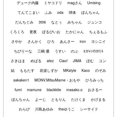
デューク内藤
ミヤコドリ
magさん
Umising
てんてこまい
ふみ
oda
球体
ぽんちゃん
だんちぐみ
3t06
なとぅ
みちゃん
ジュンコ
くろくろ
更夜
ぽるぴいお
たかにゃん
ちぇるもふ
さやか
さんかく
ひろ
あんさー
iron
ヨシニイ
ちびりーな
三嶋 優
うすい
のぶ
ﾈｺﾁｬﾝのｶﾘﾝﾄ
さきはま
めばる
atez
Ciao!
JIMA
ぽむ
ユン
結
ももたす
岩波しずか
MKstyle
Kaco
のぞみ
sakaken1
MONV.MitsuMame・おもや
ひろみっち
fumi
mamune
blackkite
masako.o
おさるー
ぽんちゃん
よーじ
ともりん
たけくま
かげまる
わらび
川島あゆみ
theゆうこ
シーサイド