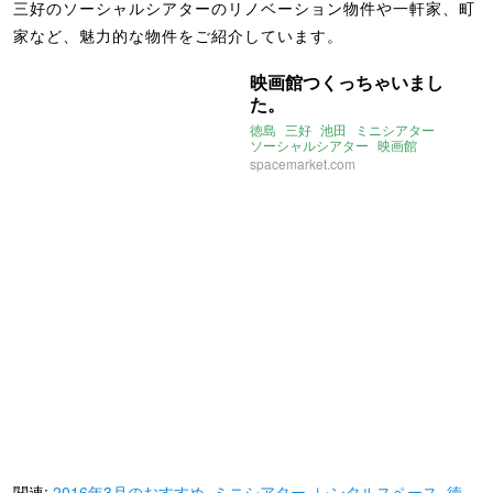
三好のソーシャルシアターのリノベーション物件や一軒家、町
家など、魅力的な物件をご紹介しています。
映画館つくっちゃいまし
た。
徳島
三好
池田
ミニシアター
ソーシャルシアター
映画館
レンタルスペース
spacemarket.com
2016年3月のおすすめ
関連:
2016年3月のおすすめ
,
ミニシアター
,
レンタルスペース
,
徳