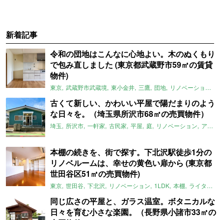
新着記事
令和の団地はこんなに心地よい。木のぬくもり
で包み直しました (東京都武蔵野市59㎡の賃貸
物件)
東京
武蔵野市武蔵境
東小金井
三鷹
団地
リノベーション
古くて新しい、かわいい平屋で陽だまりのよう
な日々を。（埼玉県所沢市68㎡の売買物件）
埼玉
所沢市
一軒家
古民家
平屋
庭
リノベーション
アメリカンハウス
本棚の続きを、街で探す。下北沢駅徒歩1分の
リノベルームは、幸せの黄色い扉から (東京都
世田谷区51㎡の売買物件)
東京
世田谷
下北沢
リノベーション
1LDK
本棚
ライター：ほしりょうこ
同じ広さの平屋と、ガラス温室。ボタニカルな
日々を育む小さな楽園。（長野県小諸市33㎡の