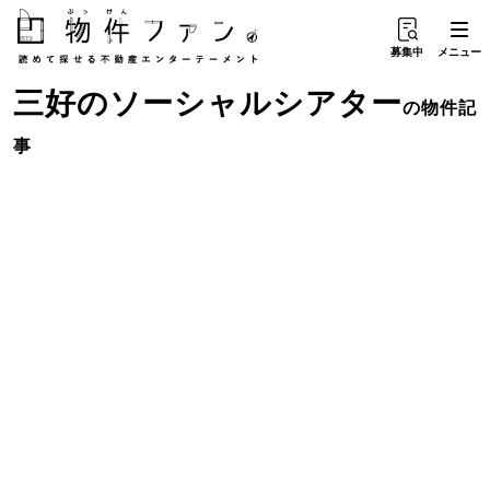
募集中
メニュー
三好
の
ソーシャルシアター
の物件記
事