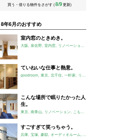
8/9
買う・借りる物件をさがす (
更新)
018年6月のおすすめ
室内窓のときめき。
大阪
泉佐野
室内窓
リノベーション
2018年6月のおすすめ
ていねいな仕事と熱意。
goodroom
東京
北千住
一軒家
リノベーション
2018年6月のおす
こんな場所で眠りたかった人
生。
東京
南青山
リノベーション
こもり場
2018年6月のおすすめ
すごすぎて笑っちゃう。
兵庫
宝塚
豪邸
オーディオルーム
2018年6月のおすすめ