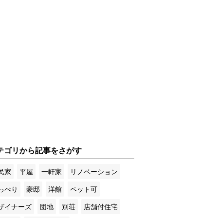
テゴリから記事をさがす
民家
平屋
一軒家
リノベーション
っぺり
豪邸
洋館
ペット可
ザイナーズ
団地
別荘
店舗付住宅