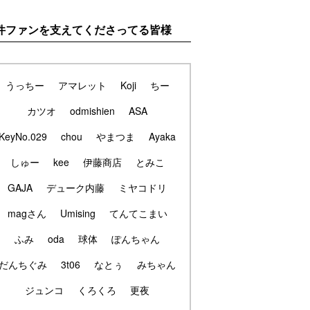
件ファンを支えてくださってる皆様
うっちー
アマレット
Koji
ちー
カツオ
odmishien
ASA
KeyNo.029
chou
やまつま
Ayaka
しゅー
kee
伊藤商店
とみこ
GAJA
デューク内藤
ミヤコドリ
magさん
Umising
てんてこまい
ふみ
oda
球体
ぽんちゃん
だんちぐみ
3t06
なとぅ
みちゃん
ジュンコ
くろくろ
更夜