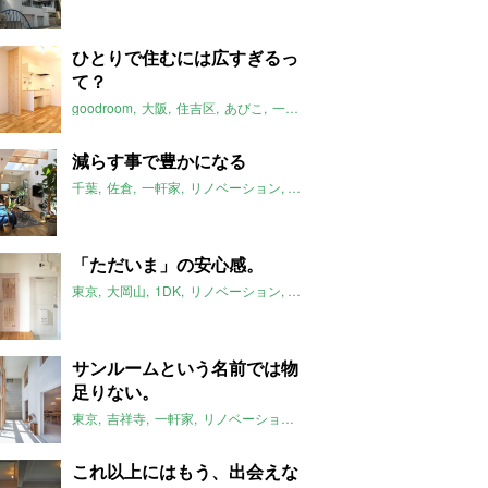
ひとりで住むには広すぎるっ
て？
goodroom
大阪
住吉区
あびこ
一人暮らし
2018年6月のおすすめ
減らす事で豊かになる
千葉
佐倉
一軒家
リノベーション
減築
2018年6月のおすすめ
「ただいま」の安心感。
東京
大岡山
1DK
リノベーション
2018年6月のおすすめ
サンルームという名前では物
足りない。
東京
吉祥寺
一軒家
リノベーション
リビタ
HOWS_Renovation
2
これ以上にはもう、出会えな