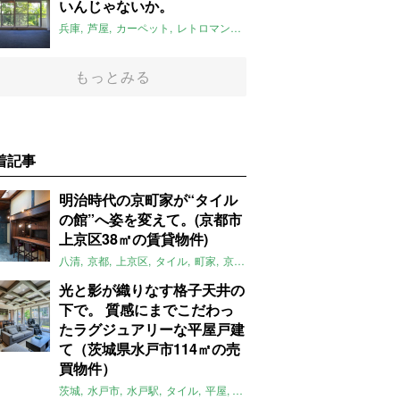
いんじゃないか。
兵庫
芦屋
カーペット
レトロマンション
2018年6月のおすすめ
もっとみる
着記事
明治時代の京町家が“タイル
の館”へ姿を変えて。(京都市
上京区38㎡の賃貸物件)
八清
京都
上京区
タイル
町家
京町家
レトロ
リノベーション
賃
光と影が織りなす格子天井の
下で。 質感にまでこだわっ
たラグジュアリーな平屋戸建
て（茨城県水戸市114㎡の売
買物件）
茨城
水戸市
水戸駅
タイル
平屋
一軒家
テラス
庭
募集中
売買