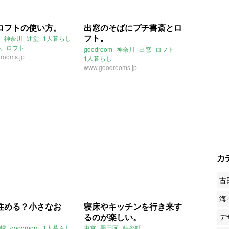
ロフトの使い方。
出窓のそばにプチ書斎とロ
フト。
神奈川
辻堂
1人暮らし
ム
ロフト
goodroom
神奈川
出窓
ロフト
rooms.jp
1人暮らし
www.goodrooms.jp
カ
古
海
住める？小さなお
寝床やキッチンを行き来す
るのが楽しい。
デ
幌
goodroom
1人暮らし
東京
墨田区
錦糸町