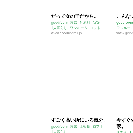
だって女の子だから。
こんな
goodroom
東京
荏原町
新築
goodroom
1人暮らし
ワンルーム
ロフト
ワンルー
女性
www.goodrooms.jp
www.good
すごく高い所にいる気分。
今すぐ
家。
goodroom
東京
上板橋
ロフト
1人暮らし
北海道
札