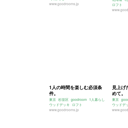
www.goodrooms.jp
ロフト
www.good
1人の時間を楽しむ必須条
見上げ
件。
めて。
東京
杉並区
goodroom
1人暮らし
東京
goo
ウッドデッキ
ロフト
ウッドデ
バストイレ別
www.goodrooms.jp
お風呂にテレビ
www.good
セキュリティー
2口ガスコンロ