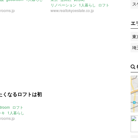
ス
リノベーション
1人暮らし
ロフト
rooms.jp
www.realtokyoestate.co.jp
エ
東
埼
たくなるロフトは初
droom
ロフト
ッキ
1人暮らし
rooms.jp