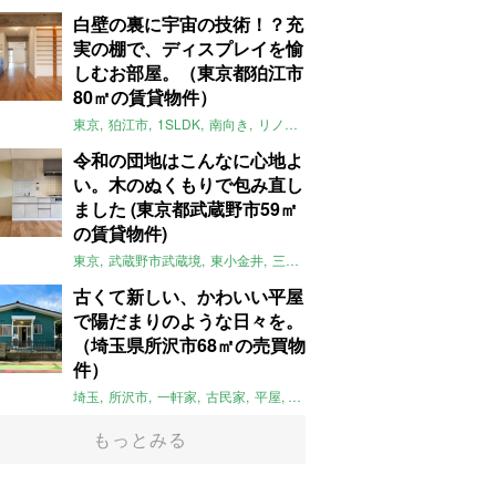
白壁の裏に宇宙の技術！？充
実の棚で、ディスプレイを愉
しむお部屋。（東京都狛江市
80㎡の賃貸物件）
東京
狛江市
1SLDK
南向き
リノベ
キッチン
棚
広い
ガイナ塗料
令和の団地はこんなに心地よ
い。木のぬくもりで包み直し
ました (東京都武蔵野市59㎡
の賃貸物件)
東京
武蔵野市武蔵境
東小金井
三鷹
団地
リノベーション
木
2LD
古くて新しい、かわいい平屋
で陽だまりのような日々を。
（埼玉県所沢市68㎡の売買物
件）
埼玉
所沢市
一軒家
古民家
平屋
庭
リノベーション
アメリカンハ
もっとみる