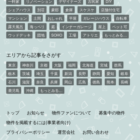
一軒家
リノベーション
デザイナーズ
古民家
DIY
シェアハウス
別荘
豪邸
倉庫
スケスケ
店舗付住宅
マンション
土間
おしゃれ
平屋
ガレージハウス
自転車
露天風呂
海っペリ
庭
インナーガレージ
屋上
ペット可
ウッドデッキ
団地
SOHO
工場
アトリエ
もっとみる…
エリアから記事をさがす
東京
神奈川
京都
大阪
福岡
北海道
宮城
群馬
栃木
茨城
埼玉
千葉
新潟
長野
静岡
愛知
岐阜
石川
滋賀
奈良
兵庫
岡山
広島
徳島
熊本
長崎
鹿児島
沖縄
もっとみる…
トップ
お知らせ
物件ファンについて
募集中の物件
物件を掲載するには(事業者向け)
プライバシーポリシー
運営会社
お問い合わせ