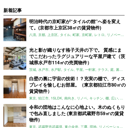
新着記事
明治時代の京町家が“タイルの館”へ姿を変え
て。(京都市上京区38㎡の賃貸物件)
八清
京都
上京区
タイル
町家
京町家
レトロ
リノベーション
光と影が織りなす格子天井の下で。 質感にま
でこだわったラグジュアリーな平屋戸建て（茨
城県水戸市114㎡の売買物件）
茨城
水戸市
水戸駅
タイル
平屋
一軒家
テラス
庭
募集中
白壁の裏に宇宙の技術！？充実の棚で、ディス
プレイを愉しむお部屋。（東京都狛江市80㎡の
賃貸物件）
東京
狛江市
1SLDK
南向き
リノベ
キッチン
棚
広い
ガイ
令和の団地はこんなに心地よい。木のぬくもり
で包み直しました (東京都武蔵野市59㎡の賃貸
物件)
東京
武蔵野市武蔵境
東小金井
三鷹
団地
リノベーション