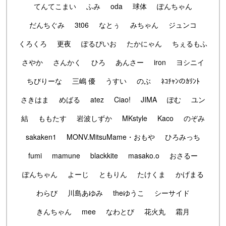
てんてこまい
ふみ
oda
球体
ぽんちゃん
だんちぐみ
3t06
なとぅ
みちゃん
ジュンコ
くろくろ
更夜
ぽるぴいお
たかにゃん
ちぇるもふ
さやか
さんかく
ひろ
あんさー
iron
ヨシニイ
ちびりーな
三嶋 優
うすい
のぶ
ﾈｺﾁｬﾝのｶﾘﾝﾄ
さきはま
めばる
atez
Ciao!
JIMA
ぽむ
ユン
結
ももたす
岩波しずか
MKstyle
Kaco
のぞみ
sakaken1
MONV.MitsuMame・おもや
ひろみっち
fumi
mamune
blackkite
masako.o
おさるー
ぽんちゃん
よーじ
ともりん
たけくま
かげまる
わらび
川島あゆみ
theゆうこ
シーサイド
きんちゃん
mee
なわとび
花火丸
霜月