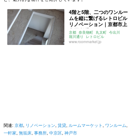
4階と5階、二つのワンルー
ムを縦に繋げるレトロビル
リノベーション｜京都市上
京区 賃貸 34㎡
京都
奈良物町
丸太町
今出川
堀川通り
レトロビル
リノベーション
事務所
店舗
www.roommarket.jp
店舗付住宅
メゾネット
ルームマーケット
関連:
京都
,
リノベーション
,
賃貸
,
ルームマーケット
,
ワンルーム
,
一軒家
,
無垢床
,
事務所
,
中京区
,
神戸市