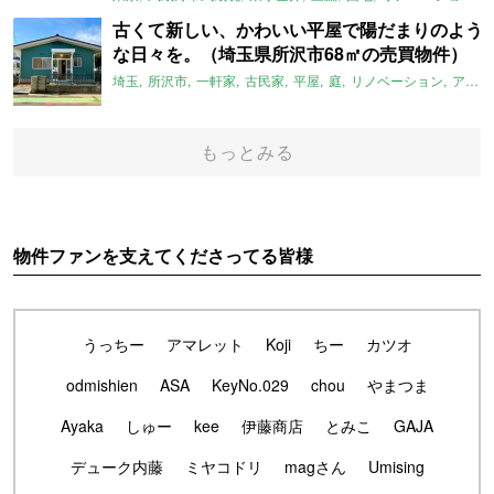
古くて新しい、かわいい平屋で陽だまりのよう
な日々を。（埼玉県所沢市68㎡の売買物件）
埼玉
所沢市
一軒家
古民家
平屋
庭
リノベーション
アメリカンハウス
もっとみる
物件ファンを支えてくださってる皆様
うっちー
アマレット
Koji
ちー
カツオ
odmishien
ASA
KeyNo.029
chou
やまつま
Ayaka
しゅー
kee
伊藤商店
とみこ
GAJA
デューク内藤
ミヤコドリ
magさん
Umising