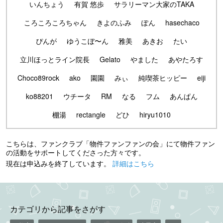
いんちょう
有賀 悠歩
サラリーマン大家のTAKA
ころころころちゃん
きよのふみ
ぽん
hasechaco
ぴんが
ゆうこぼ〜ん
雅美
あきお
たい
立川ほっとライン院長
Gelato
やました
あやたろす
Choco89rock
ako
園園
みぃ
純喫茶ヒッピー
eiji
ko88201
ウチータ
RM
なる
フム
あんぱん
棚湯
rectangle
どひ
hiryu1010
こちらは、ファンクラブ「物件ファンファンの会」にて物件ファン
の活動をサポートしてくださった方々です。
現在は申込みを終了しています。
詳細はこちら
カテゴリから記事をさがす