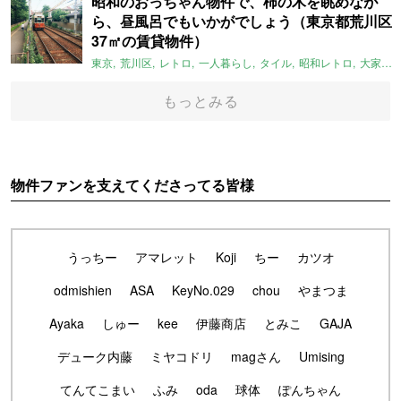
昭和のおっちゃん物件で、柿の木を眺めなが
ら、昼風呂でもいかがでしょう（東京都荒川区
37㎡の賃貸物件）
東京
荒川区
レトロ
一人暮らし
タイル
昭和レトロ
大家女子
もっとみる
物件ファンを支えてくださってる皆様
うっちー
アマレット
Koji
ちー
カツオ
odmishien
ASA
KeyNo.029
chou
やまつま
Ayaka
しゅー
kee
伊藤商店
とみこ
GAJA
デューク内藤
ミヤコドリ
magさん
Umising
てんてこまい
ふみ
oda
球体
ぽんちゃん