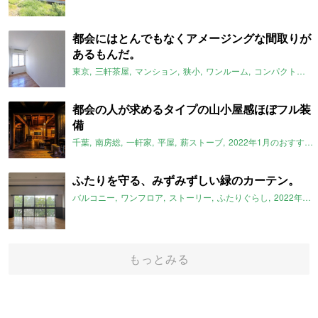
都会にはとんでもなくアメージングな間取りが
あるもんだ。
東京
三軒茶屋
マンション
狭小
ワンルーム
コンパクトルーム
都会の人が求めるタイプの山小屋感ほぼフル装
備
千葉
南房総
一軒家
平屋
薪ストーブ
2022年1月のおすすめ
ふたりを守る、みずみずしい緑のカーテン。
バルコニー
ワンフロア
ストーリー
ふたりぐらし
2022年1月のおすすめ
もっとみる