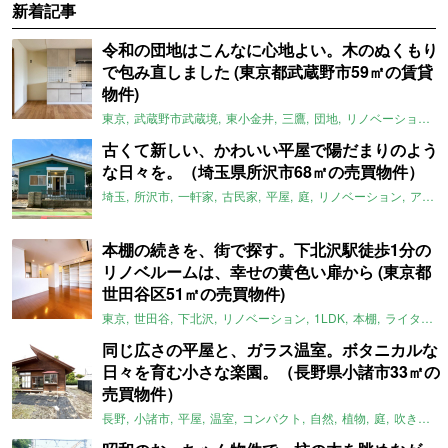
新着記事
令和の団地はこんなに心地よい。木のぬくもり
で包み直しました (東京都武蔵野市59㎡の賃貸
物件)
東京
武蔵野市武蔵境
東小金井
三鷹
団地
リノベーション
古くて新しい、かわいい平屋で陽だまりのよう
な日々を。（埼玉県所沢市68㎡の売買物件）
埼玉
所沢市
一軒家
古民家
平屋
庭
リノベーション
アメリカンハウス
本棚の続きを、街で探す。下北沢駅徒歩1分の
リノベルームは、幸せの黄色い扉から (東京都
世田谷区51㎡の売買物件)
東京
世田谷
下北沢
リノベーション
1LDK
本棚
ライター：ほしりょうこ
同じ広さの平屋と、ガラス温室。ボタニカルな
日々を育む小さな楽園。（長野県小諸市33㎡の
売買物件）
長野
小諸市
平屋
温室
コンパクト
自然
植物
庭
吹き抜け