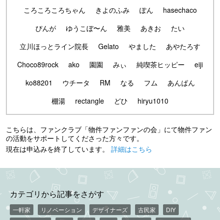
ころころころちゃん
きよのふみ
ぽん
hasechaco
ぴんが
ゆうこぼ〜ん
雅美
あきお
たい
立川ほっとライン院長
Gelato
やました
あやたろす
Choco89rock
ako
園園
みぃ
純喫茶ヒッピー
eiji
ko88201
ウチータ
RM
なる
フム
あんぱん
棚湯
rectangle
どひ
hiryu1010
こちらは、ファンクラブ「物件ファンファンの会」にて物件ファン
の活動をサポートしてくださった方々です。
現在は申込みを終了しています。
詳細はこちら
カテゴリから記事をさがす
一軒家
リノベーション
デザイナーズ
古民家
DIY