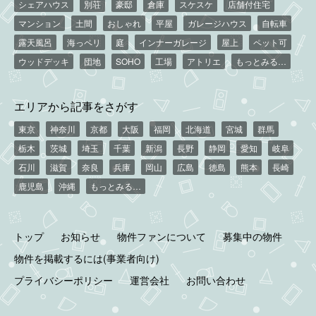
シェアハウス
別荘
豪邸
倉庫
スケスケ
店舗付住宅
マンション
土間
おしゃれ
平屋
ガレージハウス
自転車
露天風呂
海っペリ
庭
インナーガレージ
屋上
ペット可
ウッドデッキ
団地
SOHO
工場
アトリエ
もっとみる…
エリアから記事をさがす
東京
神奈川
京都
大阪
福岡
北海道
宮城
群馬
栃木
茨城
埼玉
千葉
新潟
長野
静岡
愛知
岐阜
石川
滋賀
奈良
兵庫
岡山
広島
徳島
熊本
長崎
鹿児島
沖縄
もっとみる…
トップ
お知らせ
物件ファンについて
募集中の物件
物件を掲載するには(事業者向け)
プライバシーポリシー
運営会社
お問い合わせ