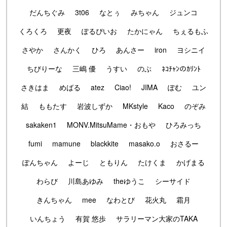
だんちぐみ
3t06
なとぅ
みちゃん
ジュンコ
くろくろ
更夜
ぽるぴいお
たかにゃん
ちぇるもふ
さやか
さんかく
ひろ
あんさー
iron
ヨシニイ
ちびりーな
三嶋 優
うすい
のぶ
ﾈｺﾁｬﾝのｶﾘﾝﾄ
さきはま
めばる
atez
Ciao!
JIMA
ぽむ
ユン
結
ももたす
岩波しずか
MKstyle
Kaco
のぞみ
sakaken1
MONV.MitsuMame・おもや
ひろみっち
fumi
mamune
blackkite
masako.o
おさるー
ぽんちゃん
よーじ
ともりん
たけくま
かげまる
わらび
川島あゆみ
theゆうこ
シーサイド
きんちゃん
mee
なわとび
花火丸
霜月
いんちょう
有賀 悠歩
サラリーマン大家のTAKA