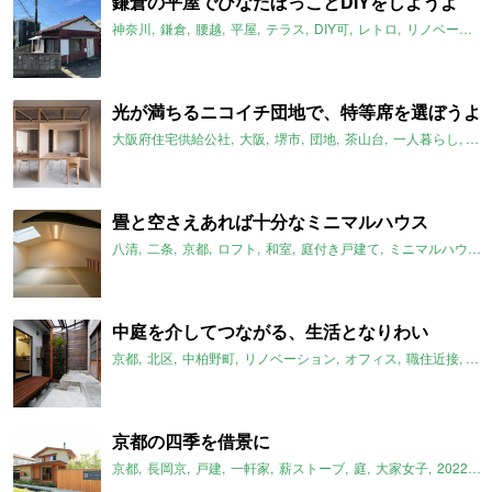
鎌倉の平屋でひなたぼっことDIYをしようよ
神奈川
鎌倉
腰越
平屋
テラス
DIY可
レトロ
リノベーション
光が満ちるニコイチ団地で、特等席を選ぼうよ
大阪府住宅供給公社
大阪
堺市
団地
茶山台
一人暮らし
二
畳と空さえあれば十分なミニマルハウス
八清
二条
京都
ロフト
和室
庭付き戸建て
ミニマルハウス
中庭を介してつながる、生活となりわい
京都
北区
中柏野町
リノベーション
オフィス
職住近接
工
京都の四季を借景に
京都
長岡京
戸建
一軒家
薪ストーブ
庭
大家女子
2022年1月のおすすめ