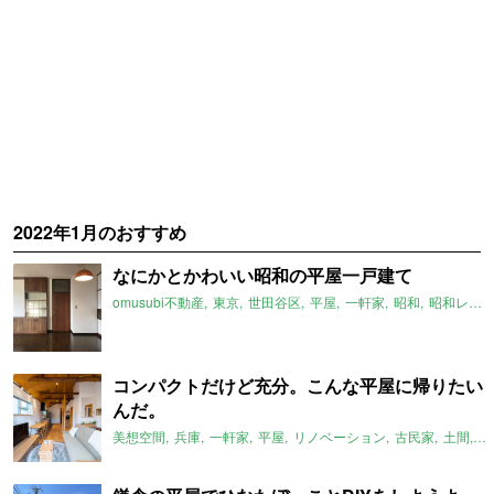
2022年1月のおすすめ
なにかとかわいい昭和の平屋一戸建て
omusubi不動産
東京
世田谷区
平屋
一軒家
昭和
昭和レトロ
コンパクトだけど充分。こんな平屋に帰りたい
んだ。
美想空間
兵庫
一軒家
平屋
リノベーション
古民家
土間
ロ