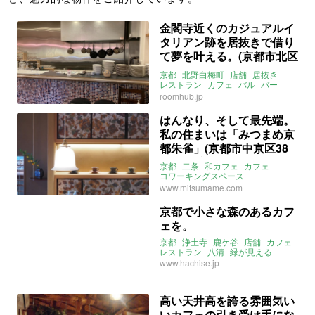
金閣寺近くのカジュアルイ
タリアン跡を居抜きで借り
て夢を叶える。(京都市北区
52㎡の賃貸物件)
京都
北野白梅町
店舗
居抜き
レストラン
カフェ
バル
バー
賃貸
roomhub.jp
はんなり、そして最先端。
私の住まいは「みつまめ京
都朱雀」(京都市中京区38
㎡の賃貸物件)
京都
二条
和カフェ
カフェ
コワーキングスペース
リモートワーク
レストラン
www.mitsumame.com
コレクティブハウス
コンセプト型マンション
京都で小さな森のあるカフ
複合型居住施設
一人暮らし
ェを。
二人暮らし
賃貸
京都
浄土寺
鹿ケ谷
店舗
カフェ
レストラン
八清
緑が見える
www.hachise.jp
高い天井高を誇る雰囲気い
いカフェの引き受け手にな