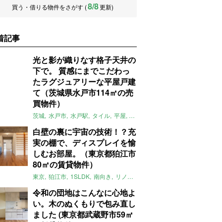
8/8
買う・借りる物件をさがす (
更新)
着記事
光と影が織りなす格子天井の
下で。 質感にまでこだわっ
たラグジュアリーな平屋戸建
て（茨城県水戸市114㎡の売
買物件）
茨城
水戸市
水戸駅
タイル
平屋
一軒家
テラス
庭
募集中
売買
白壁の裏に宇宙の技術！？充
実の棚で、ディスプレイを愉
しむお部屋。（東京都狛江市
80㎡の賃貸物件）
東京
狛江市
1SLDK
南向き
リノベ
キッチン
棚
広い
ガイナ塗料
令和の団地はこんなに心地よ
い。木のぬくもりで包み直し
ました (東京都武蔵野市59㎡