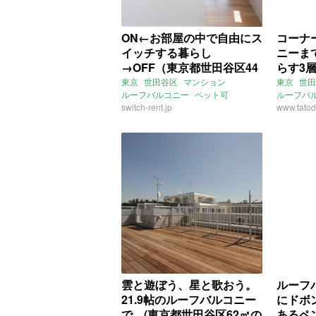
ON←お部屋の中で自由にス
コーナ
イッチする暮らし
ニーま
→OFF（東京都世田谷区44
らす3層
㎡の賃貸物件）
世田谷
東京
世田谷区
マンション
東京
世田
ルーフバルコニー
ペット可
ルーフバ
おしゃれ
switch-rent.jp
募集中
賃貸
二面採光
www.tatod
賃貸
雲と遊ぼう、星と歌おう。
ルーフ
21.9帖のルーフバルコニー
にドボ
で。(東京都世田谷区62㎡の
あるペ