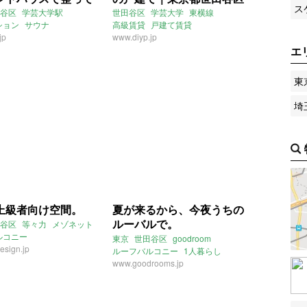
ス
都世田谷区85㎡の売買
賃貸 217㎡
谷区
学芸大学駅
世田谷区
学芸大学
東横線
ション
サウナ
高級賃貸
戸建て賃貸
ルコニー
jp
レトロ
ペット
ルーフバルコニー
www.diyp.jp
ゴージャス
エ
ハウス
アンティーク
東
埼
上級者向け空間。
夏が来るから、今夜うちの
ルーバルで。
谷区
等々力
メゾネット
ルコニー
東京
世田谷区
goodroom
esign.jp
ルーフバルコニー
1人暮らし
経堂駅
www.goodrooms.jp