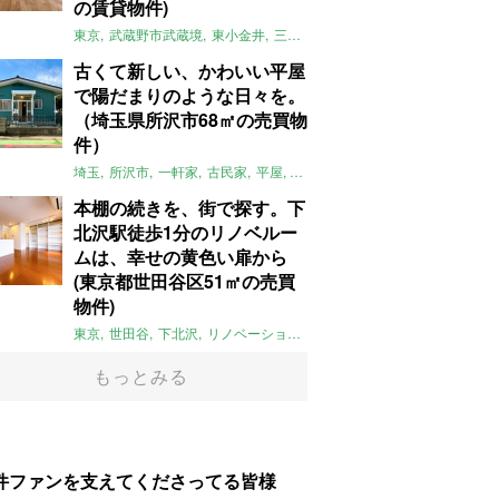
の賃貸物件)
東京
武蔵野市武蔵境
東小金井
三鷹
団地
リノベーション
木
2LD
古くて新しい、かわいい平屋
で陽だまりのような日々を。
（埼玉県所沢市68㎡の売買物
件）
埼玉
所沢市
一軒家
古民家
平屋
庭
リノベーション
アメリカンハ
本棚の続きを、街で探す。下
北沢駅徒歩1分のリノベルー
ムは、幸せの黄色い扉から
(東京都世田谷区51㎡の売買
物件)
東京
世田谷
下北沢
リノベーション
1LDK
本棚
ライター：ほしり
もっとみる
件ファンを支えてくださってる皆様