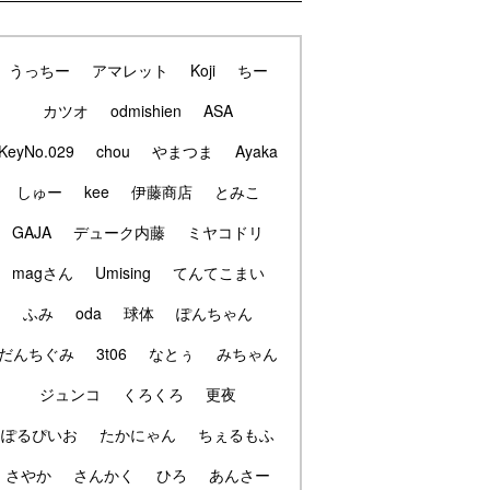
うっちー
アマレット
Koji
ちー
カツオ
odmishien
ASA
KeyNo.029
chou
やまつま
Ayaka
しゅー
kee
伊藤商店
とみこ
GAJA
デューク内藤
ミヤコドリ
magさん
Umising
てんてこまい
ふみ
oda
球体
ぽんちゃん
だんちぐみ
3t06
なとぅ
みちゃん
ジュンコ
くろくろ
更夜
ぽるぴいお
たかにゃん
ちぇるもふ
さやか
さんかく
ひろ
あんさー