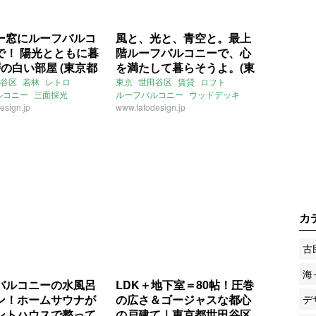
ー窓にルーフバルコ
風と、光と、青空と。最上
で！ 陽光とともに暮
階ルーフバルコニーで、心
の白い部屋 (東京都
を満たして暮らそうよ。(東
区73㎡の賃貸物件)
京都世田谷区40㎡の賃貸物
谷区
若林
レトロ
東京
世田谷区
賃貸
ロフト
ルコニー
三面採光
ルーフバルコニー
ウッドデッキ
件)
esign.jp
ペット飼育可
2LDK
メゾネット
www.tatodesign.jp
ライター：くまのなな
賃貸
カ
古
海
バルコニーの水風呂
LDK＋地下室＝80帖！圧巻
ン！ホームサウナが
の広さ＆ゴージャスな都心
デ
ントハウスで整って
の戸建て｜東京都世田谷区