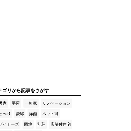
テゴリから記事をさがす
民家
平屋
一軒家
リノベーション
っぺり
豪邸
洋館
ペット可
ザイナーズ
団地
別荘
店舗付住宅