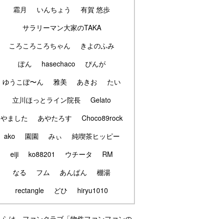
霜月
いんちょう
有賀 悠歩
サラリーマン大家のTAKA
ころころころちゃん
きよのふみ
ぽん
hasechaco
ぴんが
ゆうこぼ〜ん
雅美
あきお
たい
立川ほっとライン院長
Gelato
やました
あやたろす
Choco89rock
ako
園園
みぃ
純喫茶ヒッピー
eiji
ko88201
ウチータ
RM
なる
フム
あんぱん
棚湯
rectangle
どひ
hiryu1010
ちらは、ファンクラブ「物件ファンファンの