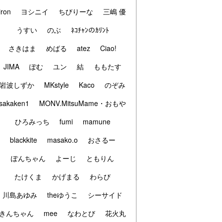
iron
ヨシニイ
ちびりーな
三嶋 優
うすい
のぶ
ﾈｺﾁｬﾝのｶﾘﾝﾄ
さきはま
めばる
atez
Ciao!
JIMA
ぽむ
ユン
結
ももたす
岩波しずか
MKstyle
Kaco
のぞみ
sakaken1
MONV.MitsuMame・おもや
ひろみっち
fumi
mamune
blackkite
masako.o
おさるー
ぽんちゃん
よーじ
ともりん
たけくま
かげまる
わらび
川島あゆみ
theゆうこ
シーサイド
きんちゃん
mee
なわとび
花火丸