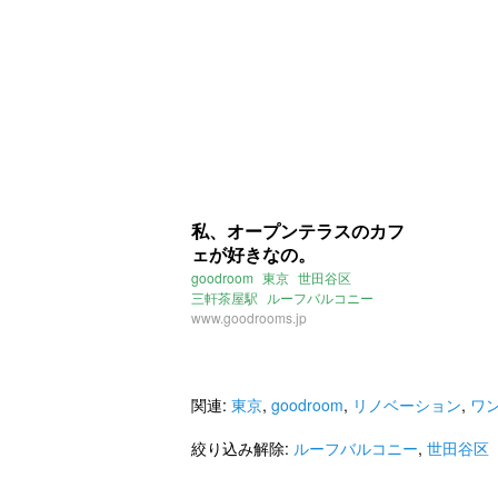
私、オープンテラスのカフ
ェが好きなの。
goodroom
東京
世田谷区
三軒茶屋駅
ルーフバルコニー
ワンルーム
www.goodrooms.jp
カフェ
関連:
東京
,
goodroom
,
リノベーション
,
ワ
絞り込み解除:
ルーフバルコニー
,
世田谷区