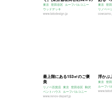
賃貸物件)
(東京
東京
世田谷区
ルーフバルコニー
東京
世田
ウッドデッキ
リノベー
物件)
www.tatodesign.jp
ルーフバ
cowcamo.
庭
ペント
最上階にある153㎡のご褒
浮かぶ
美
東京
世田
ルーフバ
リノベ百貨店
東京
世田谷区
駒沢
www.tatod
ペントハウス
ルーフバルコニー
広い
www.renov-depart.jp