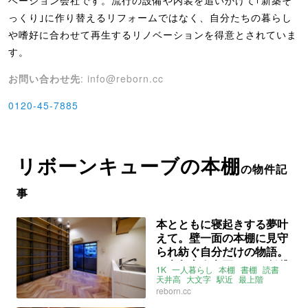
ベーション会社です。流行の設備や内装を追いかけて｢新築そ
っくり｣に作り替えるリフォームではなく、自分たちの暮らし
や嗜好に合わせて再生するリノベーションを得意とされていま
す。
お問い合わせ先
: info@reborn.cc
0120-45-7885
リボーンキューブの本棚
の物件記
事
本とともに寝起きする夢叶
えて。壁一面の本棚に見守
られ紡ぐ自分だけの物語。
（京都市左京区22㎡の賃貸
1K
一人暮らし
本棚
書棚
読書
物件）
天井高
大文字
駅近
最上階
フローリング
ヘリンボーン
reborn.cc
リノベ
京都
左京区
高野東開町
市バス
高野停
叡山電鉄
茶山駅