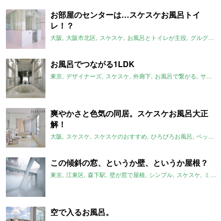
お部屋のセンターは…スケスケお風呂トイ
レ！？
大阪
大阪市北区
スケスケ
お風呂とトイレが主役
グルグル系
お風呂でつながる1LDK
東京
デザイナーズ
スケスケ
外廊下
お風呂で繋がる
サンルーム
爽やかさと色気の同居。スケスケお風呂大正
解！
大阪
スケスケ
スケスケのおすすめ
ひろびろお風呂
ペット可
この傾斜の窓、というか壁、というか屋根？
東京
江東区
森下駅
壁が窓で屋根
シンプル
スケスケ
ミニマム
空で入るお風呂。