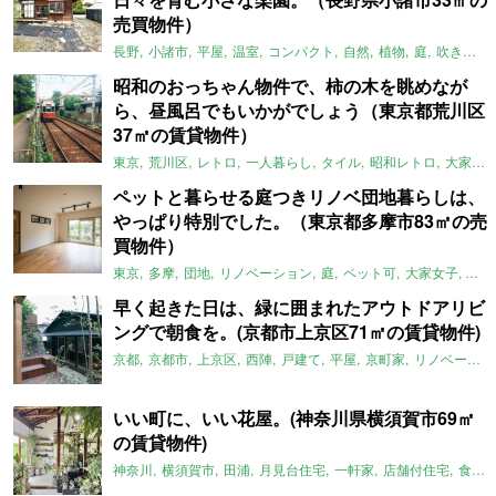
売買物件）
長野
小諸市
平屋
温室
コンパクト
自然
植物
庭
吹き抜け
昭和のおっちゃん物件で、柿の木を眺めなが
ら、昼風呂でもいかがでしょう（東京都荒川区
37㎡の賃貸物件）
東京
荒川区
レトロ
一人暮らし
タイル
昭和レトロ
大家女子
ペットと暮らせる庭つきリノベ団地暮らしは、
やっぱり特別でした。（東京都多摩市83㎡の売
買物件）
東京
多摩
団地
リノベーション
庭
ペット可
大家女子
団地
早く起きた日は、緑に囲まれたアウトドアリビ
ングで朝食を。(京都市上京区71㎡の賃貸物件)
京都
京都市
上京区
西陣
戸建て
平屋
京町家
リノベーション
いい町に、いい花屋。(神奈川県横須賀市69㎡
の賃貸物件)
神奈川
横須賀市
田浦
月見台住宅
一軒家
店舗付住宅
食住近接