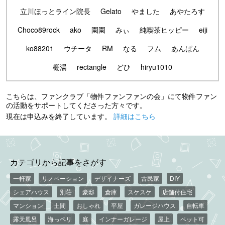
立川ほっとライン院長
Gelato
やました
あやたろす
Choco89rock
ako
園園
みぃ
純喫茶ヒッピー
eiji
ko88201
ウチータ
RM
なる
フム
あんぱん
棚湯
rectangle
どひ
hiryu1010
こちらは、ファンクラブ「物件ファンファンの会」にて物件ファン
の活動をサポートしてくださった方々です。
現在は申込みを終了しています。
詳細はこちら
カテゴリから記事をさがす
一軒家
リノベーション
デザイナーズ
古民家
DIY
シェアハウス
別荘
豪邸
倉庫
スケスケ
店舗付住宅
マンション
土間
おしゃれ
平屋
ガレージハウス
自転車
露天風呂
海っペリ
庭
インナーガレージ
屋上
ペット可