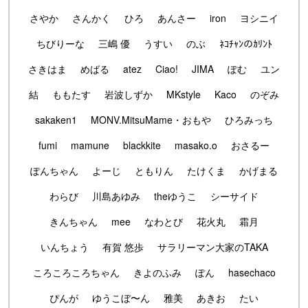
さやか
さんかく
ひろ
あんさー
iron
ヨシニイ
ちびりーな
三嶋 優
うすい
のぶ
ﾈｺﾁｬﾝのｶﾘﾝﾄ
さきはま
めばる
atez
Ciao!
JIMA
ぽむ
ユン
結
ももたす
岩波しずか
MKstyle
Kaco
のぞみ
sakaken1
MONV.MitsuMame・おもや
ひろみっち
fumi
mamune
blackkite
masako.o
おさるー
ぽんちゃん
よーじ
ともりん
たけくま
かげまる
わらび
川島あゆみ
theゆうこ
シーサイド
きんちゃん
mee
なわとび
花火丸
霜月
いんちょう
有賀 悠歩
サラリーマン大家のTAKA
ころころころちゃん
きよのふみ
ぽん
hasechaco
ぴんが
ゆうこぼ〜ん
雅美
あきお
たい