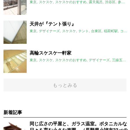
東京
スケスケ
スケスケのおすすめ
露天風呂
渋谷区
参宮橋駅
天井が『テント張り』
東京
デザイナーズ
スケスケ
テント
台東区
稲荷町駅
コンクリート
高輪スケスケ一軒家
東京
スケスケ
スケスケのおすすめ
デザイナーズ
三線五駅
もっとみる
新着記事
同じ広さの平屋と、ガラス温室。ボタニカルな
日々を育む小さな楽園。（長野県小諸市33㎡の