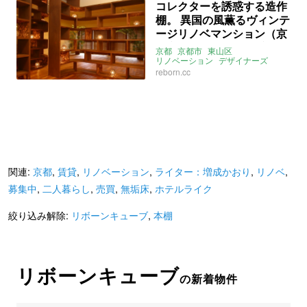
コレクターを誘惑する造作
ライター：増成かおり
棚。 異国の風薫るヴィンテ
リボーンキューブ
募集中
賃貸
ージリノベマンション（京
都市東山区56㎡の賃貸物
京都
京都市
東山区
件）
リノベーション
デザイナーズ
マンション
棚
reborn.cc
ヴィンテージマンション
本棚
リボーンキューブ
賃貸
関連:
京都
,
賃貸
,
リノベーション
,
ライター：増成かおり
,
リノベ
,
募集中
,
二人暮らし
,
売買
,
無垢床
,
ホテルライク
絞り込み解除:
リボーンキューブ
,
本棚
リボーンキューブ
の新着物件