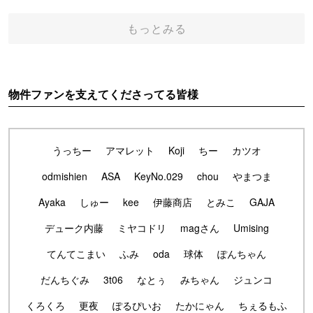
もっとみる
物件ファンを支えてくださってる皆様
うっちー
アマレット
Koji
ちー
カツオ
odmishien
ASA
KeyNo.029
chou
やまつま
Ayaka
しゅー
kee
伊藤商店
とみこ
GAJA
デューク内藤
ミヤコドリ
magさん
Umising
てんてこまい
ふみ
oda
球体
ぽんちゃん
だんちぐみ
3t06
なとぅ
みちゃん
ジュンコ
くろくろ
更夜
ぽるぴいお
たかにゃん
ちぇるもふ