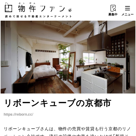
募集中
メニュー
リボーンキューブ
の
京都市
https://reborn.cc/
リボーンキューブさんは、物件の売買や賃貸も行う京都のリノ