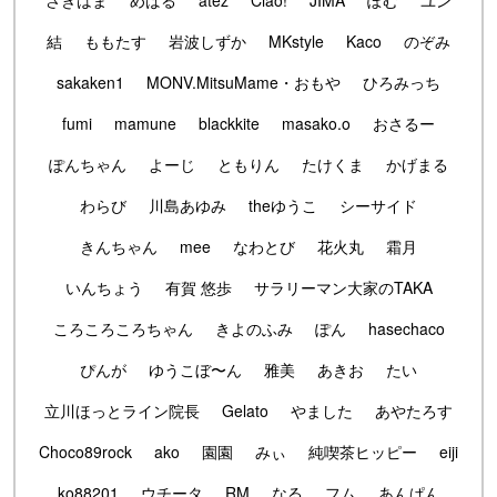
結
ももたす
岩波しずか
MKstyle
Kaco
のぞみ
sakaken1
MONV.MitsuMame・おもや
ひろみっち
fumi
mamune
blackkite
masako.o
おさるー
ぽんちゃん
よーじ
ともりん
たけくま
かげまる
わらび
川島あゆみ
theゆうこ
シーサイド
きんちゃん
mee
なわとび
花火丸
霜月
いんちょう
有賀 悠歩
サラリーマン大家のTAKA
ころころころちゃん
きよのふみ
ぽん
hasechaco
ぴんが
ゆうこぼ〜ん
雅美
あきお
たい
立川ほっとライン院長
Gelato
やました
あやたろす
Choco89rock
ako
園園
みぃ
純喫茶ヒッピー
eiji
ko88201
ウチータ
RM
なる
フム
あんぱん