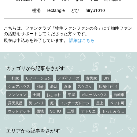
棚湯
rectangle
どひ
hiryu1010
こちらは、ファンクラブ「物件ファンファンの会」にて物件ファン
の活動をサポートしてくださった方々です。
現在は申込みを終了しています。
詳細はこちら
カテゴリから記事をさがす
一軒家
リノベーション
デザイナーズ
古民家
DIY
シェアハウス
別荘
豪邸
倉庫
スケスケ
店舗付住宅
マンション
土間
おしゃれ
平屋
ガレージハウス
自転車
露天風呂
海っペリ
庭
インナーガレージ
屋上
ペット可
ウッドデッキ
団地
SOHO
工場
アトリエ
もっとみる…
エリアから記事をさがす