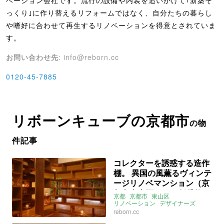
ベーション会社です。流行の設備や内装を追いかけて｢新築そ
っくり｣に作り替えるリフォームではなく、自分たちの暮らし
や嗜好に合わせて再生するリノベーションを得意とされていま
す。
お問い合わせ先
: info@reborn.cc
0120-45-7885
リボーンキューブの京都市
の物
件記事
コレクターを誘惑する造作
棚。 異国の風薫るヴィンテ
ージリノベマンション（京
都市東山区56㎡の賃貸物
京都
京都市
東山区
件）
リノベーション
デザイナーズ
マンション
棚
reborn.cc
ヴィンテージマンション
本棚
リボーンキューブ
賃貸