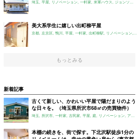
埼玉
平屋
リノベーション
一軒家
米軍ハウス
ジョンソンタウン
美大系学生に嬉しい出町柳平屋
京都
左京区
鴨川
平屋
一軒家
出町柳駅
リノベーション
平
もっとみる
新着記事
古くて新しい、かわいい平屋で陽だまりのよう
な日々を。（埼玉県所沢市68㎡の売買物件）
埼玉
所沢市
一軒家
古民家
平屋
庭
リノベーション
アメリカンハウス
本棚の続きを、街で探す。下北沢駅徒歩1分の
リノベルームは、幸せの黄色い扉から (東京都