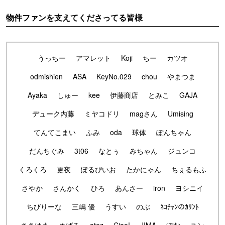
物件ファンを支えてくださってる皆様
うっちー
アマレット
Koji
ちー
カツオ
odmishien
ASA
KeyNo.029
chou
やまつま
Ayaka
しゅー
kee
伊藤商店
とみこ
GAJA
デューク内藤
ミヤコドリ
magさん
Umising
てんてこまい
ふみ
oda
球体
ぽんちゃん
だんちぐみ
3t06
なとぅ
みちゃん
ジュンコ
くろくろ
更夜
ぽるぴいお
たかにゃん
ちぇるもふ
さやか
さんかく
ひろ
あんさー
iron
ヨシニイ
ちびりーな
三嶋 優
うすい
のぶ
ﾈｺﾁｬﾝのｶﾘﾝﾄ
さきはま
めばる
atez
Ciao!
JIMA
ぽむ
ユン