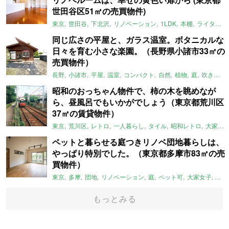
世田谷区51㎡の売買物件)
東京
世田谷
下北沢
リノベーション
1LDK
本棚
ライター：ほしりょうこ
同じ広さの平屋と、ガラス温室。ボタニカルな
日々を育む小さな楽園。（長野県小諸市33㎡の
売買物件）
長野
小諸市
平屋
温室
コンパクト
自然
植物
庭
吹き抜け
昭和のおっちゃん物件で、柿の木を眺めなが
ら、昼風呂でもいかがでしょう（東京都荒川区
37㎡の賃貸物件）
東京
荒川区
レトロ
一人暮らし
タイル
昭和レトロ
大家女子
ペットと暮らせる庭つきリノベ団地暮らしは、
やっぱり特別でした。（東京都多摩市83㎡の売
買物件）
東京
多摩
団地
リノベーション
庭
ペット可
大家女子
団地
もっとみる