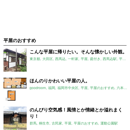
平屋のおすすめ
こんな平屋に帰りたい。そんな懐かしい外観。
東京都
大田区
西馬込
一軒家
平屋
庭付き
西馬込駅
平屋のおすすめ
ほんのりかわいい平屋の人。
goodroom
福岡
福岡市中央区
平屋
平屋のおすすめ
六本松駅
のんびり空気感！風情とか情緒とか溢れまく
り！
群馬
桐生市
古民家
平屋
平屋のおすすめ
運動公園駅