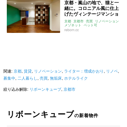
京都・嵐山の地で、猫と一
緒に。コロニアル風に仕上
げたヴィンテージマンショ
ン(京都市右京区89㎡の売
京都
京都市
売買
リノベーション
買物件)
メゾネット
ペット可
ライター：くまのなな
reborn.cc
リボーンキューブ
嵐山
嵯峨嵐山
フレンチコロニアルスタイル
売買
関連:
京都
,
賃貸
,
リノベーション
,
ライター：増成かおり
,
リノベ
,
募集中
,
二人暮らし
,
売買
,
無垢床
,
ホテルライク
絞り込み解除:
リボーンキューブ
,
京都市
リボーンキューブ
の新着物件