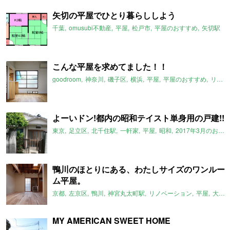
矢切の平屋でひとり暮らししよう
千葉
omusubi不動産
平屋
松戸市
平屋のおすすめ
矢切駅
こんな平屋を求めてました！！
goodroom
神奈川
磯子区
横浜
平屋
平屋のおすすめ
リノベーション
よーいドン!都内の昭和テイスト単身用の戸建!!
東京
足立区
北千住駅
一軒家
平屋
昭和
2017年3月のおすすめ
鴨川のほとりにある、わたしサイズのワンルー
ム平屋。
京都
左京区
鴨川
神宮丸太町駅
リノベーション
平屋
大文字山
MY AMERICAN SWEET HOME