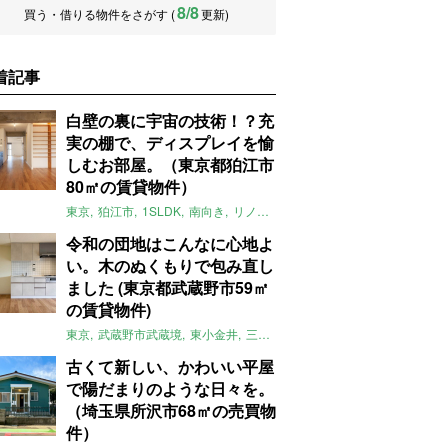
8/8
買う・借りる物件をさがす (
更新)
着記事
白壁の裏に宇宙の技術！？充
実の棚で、ディスプレイを愉
しむお部屋。（東京都狛江市
80㎡の賃貸物件）
東京
狛江市
1SLDK
南向き
リノベ
キッチン
棚
広い
ガイナ塗料
令和の団地はこんなに心地よ
い。木のぬくもりで包み直し
ました (東京都武蔵野市59㎡
の賃貸物件)
東京
武蔵野市武蔵境
東小金井
三鷹
団地
リノベーション
木
2LD
古くて新しい、かわいい平屋
で陽だまりのような日々を。
（埼玉県所沢市68㎡の売買物
件）