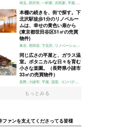
埼玉
所沢市
一軒家
古民家
平屋
庭
リノベーション
アメリカンハ
本棚の続きを、街で探す。下
北沢駅徒歩1分のリノベルー
ムは、幸せの黄色い扉から
(東京都世田谷区51㎡の売買
物件)
東京
世田谷
下北沢
リノベーション
1LDK
本棚
ライター：ほしり
同じ広さの平屋と、ガラス温
室。ボタニカルな日々を育む
小さな楽園。（長野県小諸市
33㎡の売買物件）
長野
小諸市
平屋
温室
コンパクト
自然
植物
庭
吹き抜け
無垢
もっとみる
件ファンを支えてくださってる皆様