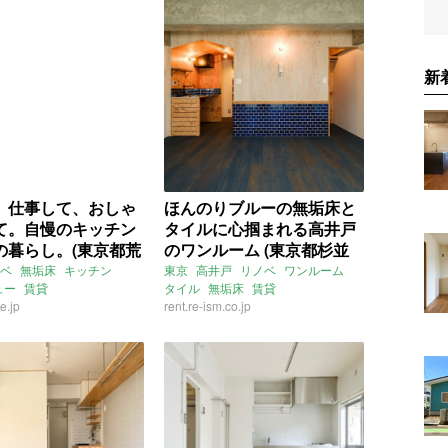
駅
神戸市西神山手線
陽電気鉄道本線
西代駅
新
、仕事して、おしゃ
ほんのりブルーの無垢床と
て。自慢のキッチン
タイルに心掴まれる高井戸
の暮らし。(東京都荒
のワンルーム (東京都杉並
㎡の賃貸物件)
区30㎡の賃貸物件)
ベ
無垢床
キッチン
東京
高井戸
リノベ
ワンルーム
ュー
賃貸
タイル
無垢床
賃貸
e.jp
rent.re-ism.co.jp