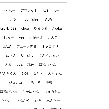
うっちー
アマレット
Koji
ちー
カツオ
odmishien
ASA
KeyNo.029
chou
やまつま
Ayaka
しゅー
kee
伊藤商店
とみこ
GAJA
デューク内藤
ミヤコドリ
magさん
Umising
てんてこまい
ふみ
oda
球体
ぽんちゃん
だんちぐみ
3t06
なとぅ
みちゃん
ジュンコ
くろくろ
更夜
ぽるぴいお
たかにゃん
ちぇるもふ
さやか
さんかく
ひろ
あんさー