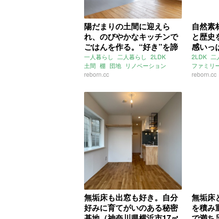
陽だまりの土間に迎えら
自然素
れ、のびやかなキッチンで
と歴史
ごはんを作る。“好き”を諦
感いっ
めない人の団地リノベ（京
待って
一人暮らし
二人暮らし
2LDK
2LDK
二
土間
棚
団地
リノベーション
ファミリ
都市伏見区63㎡の売買物
京区8
リノベ
reborn.cc
レトロ
キッチン
南向き
東向き
reborn.cc
眺
件）
無垢床
バルコニー
京都
伏見区
ホテルラ
醍醐上ノ山町
京都市地下鉄東西線
おしゃれ
醍醐駅
ライター：増成かおり
釜座通御
リボーンキューブ
団地リノベ
ライター
募集中
売買
リボーン
無垢床も出窓も好き。自分
無垢床
好みに育てがいのある秘密
を積み
基地（神奈川県横浜市17㎡
で満ち