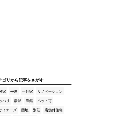
テゴリから記事をさがす
民家
平屋
一軒家
リノベーション
っぺり
豪邸
洋館
ペット可
ザイナーズ
団地
別荘
店舗付住宅