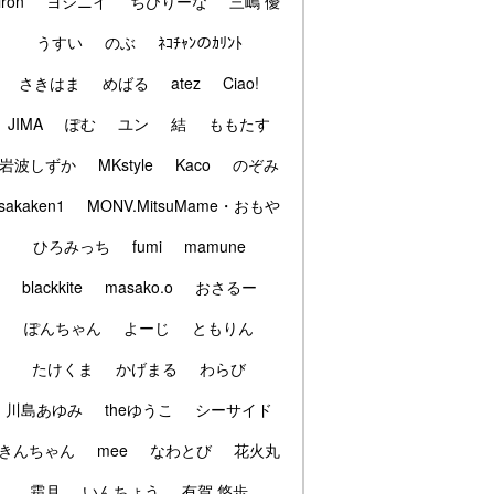
iron
ヨシニイ
ちびりーな
三嶋 優
うすい
のぶ
ﾈｺﾁｬﾝのｶﾘﾝﾄ
さきはま
めばる
atez
Ciao!
JIMA
ぽむ
ユン
結
ももたす
岩波しずか
MKstyle
Kaco
のぞみ
sakaken1
MONV.MitsuMame・おもや
ひろみっち
fumi
mamune
blackkite
masako.o
おさるー
ぽんちゃん
よーじ
ともりん
たけくま
かげまる
わらび
川島あゆみ
theゆうこ
シーサイド
きんちゃん
mee
なわとび
花火丸
霜月
いんちょう
有賀 悠歩