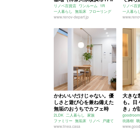
の賃貸物件）
都目黒
リノベ百貨店
ワンルーム
1R
リノベ百
一人暮らし
無垢床
フローリング
一人暮ら
2面採光
www.renov-depart.jp
出窓
アクセントクロス
アクセン
www.renov
リノベ
駅チカ
駅近
神奈川
横浜
駅チカ
駅
六角橋
ライター：増成かおり
東急東横
賃貸
学芸大学
賃貸
かわいいだけじゃない。優
大きな
しさと遊び心を兼ね備えた
も。日
無垢のおうちでカフェ時
き」が
間。（京都市右京区53㎡の
屋。(
2LDK
二人暮らし
家族
goodroom
ファミリー
無垢床
リノベ
戸建て
街路樹
眺
売買物件）
貸物件)
2階建て
www.linea.casa
階段
カフェ
カーペット
オフィス
www.good
京都
右京区
花園巽南町
山陰本線
フローリ
円町駅
京福北野線
長田区
神