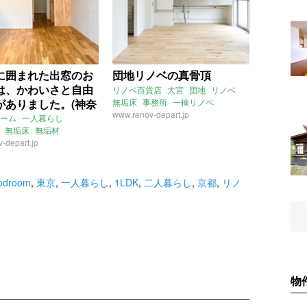
に囲まれた出窓のお
団地リノベの真骨頂
は、かわいさと自由
リノベ百貨店
大宮
団地
リノベ
がありました。(神奈
無垢床
事務所
一棟リノベ
www.renov-depart.jp
浜市17㎡の賃貸物件)
ーム
一人暮らし
無垢床
無垢材
トクロス
-depart.jp
リノベ
ション
東向き
駅チカ
川
横浜
：増成かおり
賃貸
odroom
,
東京
,
一人暮らし
,
1LDK
,
二人暮らし
,
京都
,
リノ
物