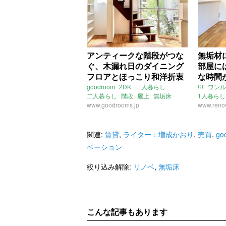
アンティークな階段がつな
無垢材
ぐ、木漏れ日のダイニング
部屋に
フロアとほっこり和洋折衷
な時間
フロア (東京都文京区51㎡
川県横
goodroom
2DK
一人暮らし
!R
ワンル
二人暮らし
階段
屋上
無垢床
1人暮らし
の賃貸物件)
スケスケ
www.goodrooms.jp
木
リノベ
タイル
東京
アクセン
www.renov
文京
大塚
東京地下鉄有楽町線
リノベー
護国寺駅
東京地下鉄丸ノ内線
駅近
神奈
新大塚駅
茗荷谷駅
ライター
関連:
賃貸
,
ライター：増成かおり
,
売買
,
go
ライター：増成かおり
賃貸
ベーション
絞り込み解除:
リノベ
,
無垢床
こんな記事もあります