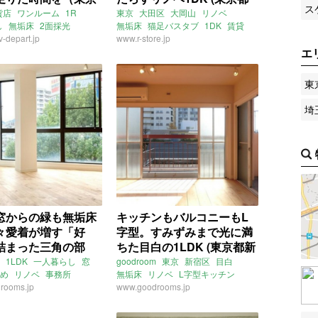
ス
区18㎡の賃貸物件）
大田区28㎡の賃貸物件)
貨店
ワンルーム
1R
東京
大田区
大岡山
リノベ
し
無垢床
2面採光
無垢床
猫足バスタブ
1DK
賃貸
トクロス
-depart.jp
青
リノベ
www.r-store.jp
エ
近
東京
目黒
平町
線
都立大学駅
駅
ライター：増成かおり
東
埼
窓からの緑も無垢床
キッチンもバルコニーもL
々愛着が増す「好
字型。すみずみまで光に満
詰まった三角の部
ちた目白の1LDK (東京都新
神戸市長田区44㎡の賃
宿区42㎡の賃貸物件)
1LDK
一人暮らし
窓
goodroom
東京
新宿区
目白
め
リノベ
事務所
無垢床
リノベ
L字型キッチン
rooms.jp
三角
無垢床
1LDK
www.goodrooms.jp
賃貸
ング
バーチ材
兵庫
神戸
戸高速鉄道東西線