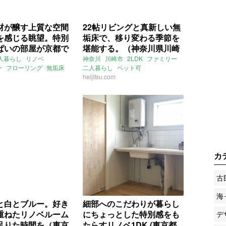
材が醸す上質な空間
22帖リビングと真新しい無
を感じる眺望。特別
垢床で、移り変わる季節を
ぱいの部屋が京都で
堪能する。（神奈川県川崎
います。（京都市中
市66㎡の売買物件）
人暮らし
リノベ
神奈川
川崎市
2LDK
ファミリー
ー
フローリング
無垢床
二人暮らし
ペット可
1㎡の賃貸物件）
望
日当たり
マンション
ヴィンテージマンション
heijitsu.com
イク
スタイリッシュ
フルリノベ
リノベ
無垢床
南向き
床暖房
京都
中京区
駅チカ
駅近
宮前区
土橋
池上る
津軽町
東急田園都市線
宮前平駅
鷲沼駅
：増成かおり
関東
ライター：増成かおり
売買
キューブ
賃貸
カ
古
海
と白とブルー。好き
細部へのこだわりが暮らし
重ねたリノベルーム
にちょっとした特別感をも
デ
足りた時間を（東京
たらすリノベ1DK (東京都