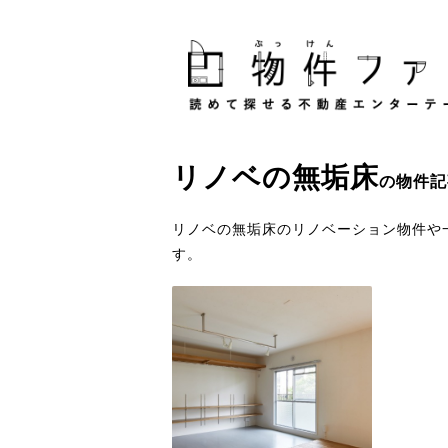
リノベ
の
無垢床
の物件記
リノベの無垢床のリノベーション物件や
す。