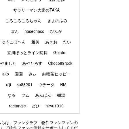
サラリーマン大家のTAKA
ころころころちゃん
きよのふみ
ぽん
hasechaco
ぴんが
ゆうこぼ〜ん
雅美
あきお
たい
立川ほっとライン院長
Gelato
やました
あやたろす
Choco89rock
ako
園園
みぃ
純喫茶ヒッピー
eiji
ko88201
ウチータ
RM
なる
フム
あんぱん
棚湯
rectangle
どひ
hiryu1010
ちらは、ファンクラブ「物件ファンファンの
」にて物件ファンの活動をサポートしてくだ