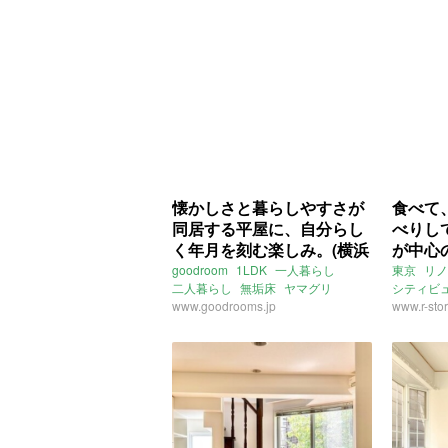
等持院・立命館大学駅
高速長田
京福嵐山本線
山ノ内駅
長田駅
山
ライター：増成かおり
linea
売買
賃貸
懐かしさと暮らしやすさが
食べて
同居する平屋に、自分らし
べりし
く年月を刻む楽しみ。(横浜
が中心
市磯子区47㎡の賃貸物件)
川区42
goodroom
1LDK
一人暮らし
東京
リノ
二人暮らし
無垢床
ヤマグリ
シティビ
フローリング
www.goodrooms.jp
和
日本
門
www.r-stor
ギャップ
リノベ
屋根裏部屋
ロフト
一軒家
平屋
ライター：増成かおり
賃貸