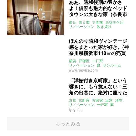
ああ、昭和後期の豊かさ
よ！借景も魅力的なベッド
タウンの大きな家（奈良市
⻄登美ヶ丘166㎡の売買物
奈良
奈良市
学園前
西登美ケ丘
件）
リノベーション
吹き抜け
ライター：葱山紫蘇子
一軒家
ファミリー
募集中
売買
ほんのり昭和ヴィンテージ
感をまとった家が好き。(神
奈川県横浜市118㎡の売買
物件)
横浜
戸塚区
一軒家
リノベーション
庭
サンルーム
ヴィンテージ
売買
www.roovice.com
「洋館付き京町家」という
響きに、もう抗えない！三
角の出窓に、絶対に座りた
い。（京都市北区68㎡の売
京都
京町家
古民家
出窓
洋館
買物件）
リノベーション
一軒家
庭
大家女子
いえ屋
募集中
売買
iyeya.jp
もっとみる