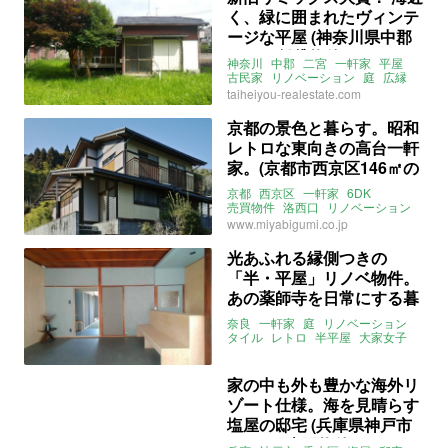
く、緑に囲まれたヴィンテ
ージな平屋 (神奈川県中郡
59㎡の賃貸物件)
神奈川
中郡
二宮
一軒家
平屋
古民家
リノベーション
庭
広縁
レトロ
2DK
海近
taiheiyou-realestate.com
ペット飼育相談可
賃貸
賃貸
京都の景色と暮らす。昭和
レトロな東向きの高台一軒
家。(京都市西京区146㎡の
売買物件)
京都
西京区
一軒家
6DK
売買物件
洛西口
リノベーション
ファミリー
眺望
高台
募集中
www.miyabigumi.co.jp
売買
光あふれる縁側つきの
「半・平屋」リノベ物件。
あの薬師寺を日常にする暮
らし。（奈良県奈良市97㎡
奈良
一軒家
庭
リノベーション
の売買物件）
タイル
レトロ
半平屋
大家女子
売買
家の中も外も豊かな海外リ
ゾート仕様。海を見晴らす
塩屋の邸宅 (兵庫県神戸市
174㎡の売買物件)