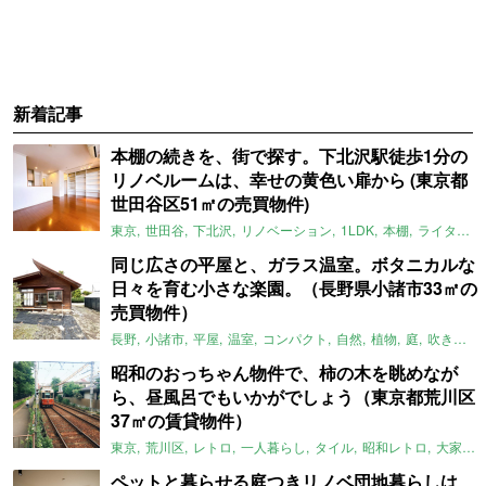
新着記事
本棚の続きを、街で探す。下北沢駅徒歩1分の
リノベルームは、幸せの黄色い扉から (東京都
世田谷区51㎡の売買物件)
東京
世田谷
下北沢
リノベーション
1LDK
本棚
ライター：ほしりょうこ
同じ広さの平屋と、ガラス温室。ボタニカルな
日々を育む小さな楽園。（長野県小諸市33㎡の
売買物件）
長野
小諸市
平屋
温室
コンパクト
自然
植物
庭
吹き抜け
昭和のおっちゃん物件で、柿の木を眺めなが
ら、昼風呂でもいかがでしょう（東京都荒川区
37㎡の賃貸物件）
東京
荒川区
レトロ
一人暮らし
タイル
昭和レトロ
大家女子
ペットと暮らせる庭つきリノベ団地暮らしは、