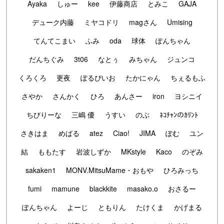
Ayaka
しゅー
kee
伊藤商店
とみこ
GAJA
デューク内藤
ミヤコドリ
magさん
Umising
てんてこまい
ふみ
oda
球体
ぽんちゃん
だんちぐみ
3t06
なとぅ
みちゃん
ジュンコ
くろくろ
更夜
ぽるぴいお
たかにゃん
ちぇるもふ
さやか
さんかく
ひろ
あんさー
iron
ヨシニイ
ちびりーな
三嶋 優
うすい
のぶ
ﾈｺﾁｬﾝのｶﾘﾝﾄ
さきはま
めばる
atez
Ciao!
JIMA
ぽむ
ユン
結
ももたす
岩波しずか
MKstyle
Kaco
のぞみ
sakaken1
MONV.MitsuMame・おもや
ひろみっち
fumi
mamune
blackkite
masako.o
おさるー
ぽんちゃん
よーじ
ともりん
たけくま
かげまる