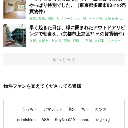
やっぱり特別でした。（東京都多摩市83㎡の売
買物件）
東京
多摩
団地
リノベーション
庭
ペット可
大家女子
団地
早く起きた日は、緑に囲まれたアウトドアリビ
ングで朝食を。(京都市上京区71㎡の賃貸物件)
京都
京都市
上京区
西陣
戸建て
平屋
京町家
リノベーション
もっとみる
物件ファンを支えてくださってる皆様
うっちー
アマレット
Koji
ちー
カツオ
odmishien
ASA
KeyNo.029
chou
やまつま