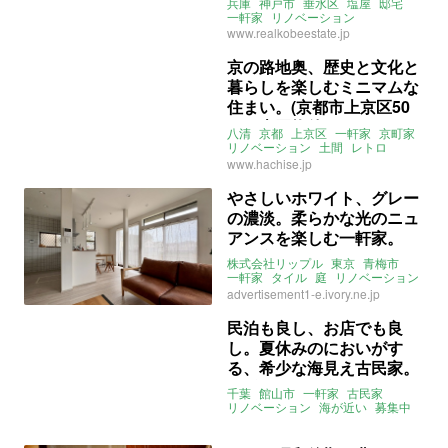
兵庫
神戸市
垂水区
塩屋
邸宅
一軒家
リノベーション
オーシャンビュー
庭
テラス
www.realkobeestate.jp
駐車場
売買
京の路地奥、歴史と文化と
暮らしを楽しむミニマムな
住まい。(京都市上京区50
㎡の売買物件)
八清
京都
上京区
一軒家
京町家
リノベーション
土間
レトロ
無垢フローリング
漆喰
売買
www.hachise.jp
やさしいホワイト、グレー
の濃淡。柔らかな光のニュ
アンスを楽しむ一軒家。
（東京都青梅市75㎡の売買
株式会社リップル
東京
青梅市
物件）
一軒家
タイル
庭
リノベーション
売買
advertisement1-e.ivory.ne.jp
民泊も良し、お店でも良
し。夏休みのにおいがす
る、希少な海見え古民家。
（千葉県館山市153㎡の賃
千葉
館山市
一軒家
古民家
貸物件）
リノベーション
海が近い
募集中
賃貸