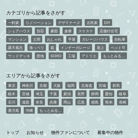
カテゴリから記事をさがす
一軒家
リノベーション
デザイナーズ
古民家
DIY
シェアハウス
別荘
豪邸
倉庫
スケスケ
店舗付住宅
マンション
土間
おしゃれ
平屋
ガレージハウス
自転車
露天風呂
海っペリ
庭
インナーガレージ
屋上
ペット可
ウッドデッキ
団地
SOHO
工場
アトリエ
もっとみる…
エリアから記事をさがす
東京
神奈川
京都
大阪
福岡
北海道
宮城
群馬
栃木
茨城
埼玉
千葉
新潟
長野
静岡
愛知
岐阜
石川
滋賀
奈良
兵庫
岡山
広島
徳島
熊本
長崎
鹿児島
沖縄
もっとみる…
トップ
お知らせ
物件ファンについて
募集中の物件