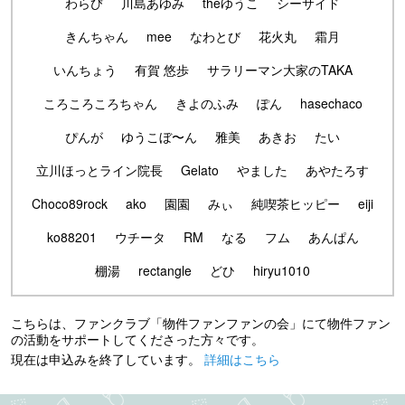
わらび
川島あゆみ
theゆうこ
シーサイド
きんちゃん
mee
なわとび
花火丸
霜月
いんちょう
有賀 悠歩
サラリーマン大家のTAKA
ころころころちゃん
きよのふみ
ぽん
hasechaco
ぴんが
ゆうこぼ〜ん
雅美
あきお
たい
立川ほっとライン院長
Gelato
やました
あやたろす
Choco89rock
ako
園園
みぃ
純喫茶ヒッピー
eiji
ko88201
ウチータ
RM
なる
フム
あんぱん
棚湯
rectangle
どひ
hiryu1010
こちらは、ファンクラブ「物件ファンファンの会」にて物件ファン
の活動をサポートしてくださった方々です。
現在は申込みを終了しています。
詳細はこちら