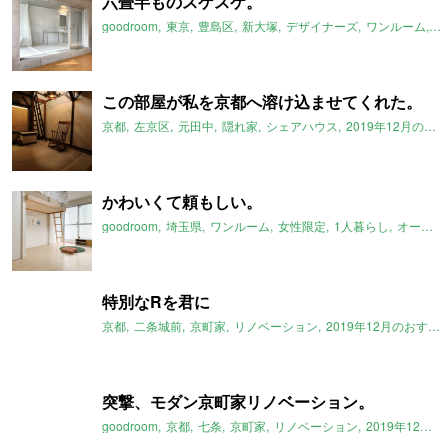
六畳半ものスケスケ。
goodroom
東京
豊島区
新大塚
デザイナーズ
ワンルーム
ス
この部屋が私を京都へ溶け込ませてくれた。
京都
左京区
元田中
隠れ家
シェアハウス
2019年12月のおすすめ
かわいくて頼もしい。
goodroom
埼玉県
ワンルーム
女性限定
1人暮らし
オートロック
特別なRを君に
京都
二条城前
京町家
リノベーション
2019年12月のおすすめ
突撃、モダン京町家リノベーション。
goodroom
京都
七条
京町家
リノベーション
2019年12月のおすすめ