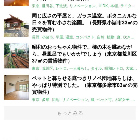
東京
世田谷
下北沢
リノベーション
1LDK
本棚
ライター：ほしりょうこ
同じ広さの平屋と、ガラス温室。ボタニカルな
日々を育む小さな楽園。（長野県小諸市33㎡の
売買物件）
長野
小諸市
平屋
温室
コンパクト
自然
植物
庭
吹き抜け
昭和のおっちゃん物件で、柿の木を眺めなが
ら、昼風呂でもいかがでしょう（東京都荒川区
37㎡の賃貸物件）
東京
荒川区
レトロ
一人暮らし
タイル
昭和レトロ
大家女子
ペットと暮らせる庭つきリノベ団地暮らしは、
やっぱり特別でした。（東京都多摩市83㎡の売
買物件）
東京
多摩
団地
リノベーション
庭
ペット可
大家女子
団地
もっとみる