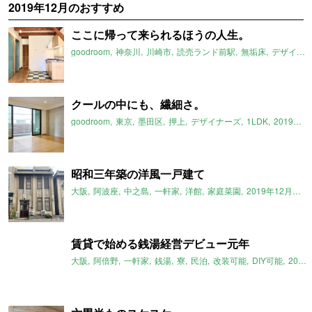
2019年12月のおすすめ
ここに帰って来られるほうの人生。
goodroom
神奈川
川崎市
読売ランド前駅
無垢床
デザイナーズ
クールの中にも、繊細さ。
goodroom
東京
墨田区
押上
デザイナーズ
1LDK
2019年12月のおすすめ
昭和三年築の洋風一戸建て
大阪
阿波座
中之島
一軒家
洋館
家庭菜園
2019年12月のおすすめ
賃貸で始める銭湯経営デビュー元年
大阪
阿倍野
一軒家
銭湯
寮
民泊
改装可能
DIY可能
2019年12月のおすすめ