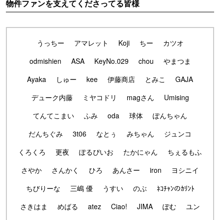
物件ファンを支えてくださってる皆様
うっちー
アマレット
Koji
ちー
カツオ
odmishien
ASA
KeyNo.029
chou
やまつま
Ayaka
しゅー
kee
伊藤商店
とみこ
GAJA
デューク内藤
ミヤコドリ
magさん
Umising
てんてこまい
ふみ
oda
球体
ぽんちゃん
だんちぐみ
3t06
なとぅ
みちゃん
ジュンコ
くろくろ
更夜
ぽるぴいお
たかにゃん
ちぇるもふ
さやか
さんかく
ひろ
あんさー
iron
ヨシニイ
ちびりーな
三嶋 優
うすい
のぶ
ﾈｺﾁｬﾝのｶﾘﾝﾄ
さきはま
めばる
atez
Ciao!
JIMA
ぽむ
ユン