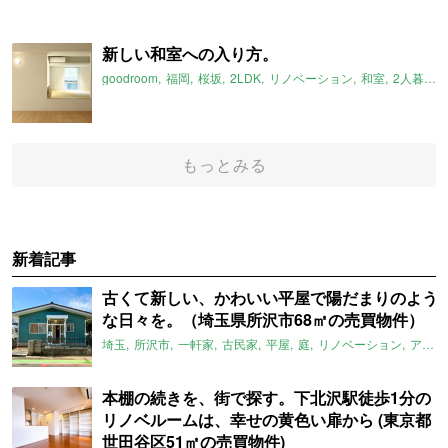
新しい和室への入り方。
goodroom
福岡
桜坂
2LDK
リノベーション
和室
2人暮らし
もっとみる
新着記事
古くて新しい、かわいい平屋で陽だまりのよう
な日々を。（埼玉県所沢市68㎡の売買物件）
埼玉
所沢市
一軒家
古民家
平屋
庭
リノベーション
アメリカンハウス
本棚の続きを、街で探す。下北沢駅徒歩1分の
リノベルームは、幸せの黄色い扉から (東京都
世田谷区51㎡の売買物件)