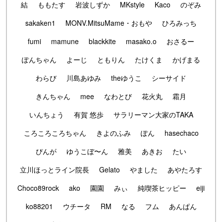
結
ももたす
岩波しずか
MKstyle
Kaco
のぞみ
sakaken1
MONV.MitsuMame・おもや
ひろみっち
fumi
mamune
blackkite
masako.o
おさるー
ぽんちゃん
よーじ
ともりん
たけくま
かげまる
わらび
川島あゆみ
theゆうこ
シーサイド
きんちゃん
mee
なわとび
花火丸
霜月
いんちょう
有賀 悠歩
サラリーマン大家のTAKA
ころころころちゃん
きよのふみ
ぽん
hasechaco
ぴんが
ゆうこぼ〜ん
雅美
あきお
たい
立川ほっとライン院長
Gelato
やました
あやたろす
Choco89rock
ako
園園
みぃ
純喫茶ヒッピー
eiji
ko88201
ウチータ
RM
なる
フム
あんぱん