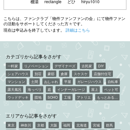
棚湯
rectangle
どひ
hiryu1010
こちらは、ファンクラブ「物件ファンファンの会」にて物件ファン
の活動をサポートしてくださった方々です。
現在は申込みを終了しています。
詳細はこちら
カテゴリから記事をさがす
一軒家
リノベーション
デザイナーズ
古民家
DIY
シェアハウス
別荘
豪邸
倉庫
スケスケ
店舗付住宅
マンション
土間
おしゃれ
平屋
ガレージハウス
自転車
露天風呂
海っペリ
庭
インナーガレージ
屋上
ペット可
ウッドデッキ
団地
SOHO
工場
アトリエ
もっとみる…
エリアから記事をさがす
東京
神奈川
京都
大阪
福岡
北海道
宮城
群馬