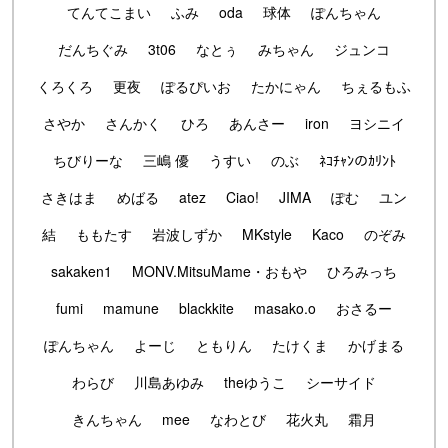
てんてこまい
ふみ
oda
球体
ぽんちゃん
だんちぐみ
3t06
なとぅ
みちゃん
ジュンコ
くろくろ
更夜
ぽるぴいお
たかにゃん
ちぇるもふ
さやか
さんかく
ひろ
あんさー
iron
ヨシニイ
ちびりーな
三嶋 優
うすい
のぶ
ﾈｺﾁｬﾝのｶﾘﾝﾄ
さきはま
めばる
atez
Ciao!
JIMA
ぽむ
ユン
結
ももたす
岩波しずか
MKstyle
Kaco
のぞみ
sakaken1
MONV.MitsuMame・おもや
ひろみっち
fumi
mamune
blackkite
masako.o
おさるー
ぽんちゃん
よーじ
ともりん
たけくま
かげまる
わらび
川島あゆみ
theゆうこ
シーサイド
きんちゃん
mee
なわとび
花火丸
霜月