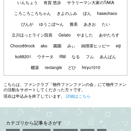
いんちょう
有賀 悠歩
サラリーマン大家のTAKA
ころころころちゃん
きよのふみ
ぽん
hasechaco
ぴんが
ゆうこぼ〜ん
雅美
あきお
たい
立川ほっとライン院長
Gelato
やました
あやたろす
Choco89rock
ako
園園
みぃ
純喫茶ヒッピー
eiji
ko88201
ウチータ
RM
なる
フム
あんぱん
棚湯
rectangle
どひ
hiryu1010
こちらは、ファンクラブ「物件ファンファンの会」にて物件ファン
の活動をサポートしてくださった方々です。
現在は申込みを終了しています。
詳細はこちら
カテゴリから記事をさがす