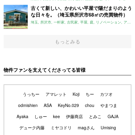
古くて新しい、かわいい平屋で陽だまりのよう
な日々を。（埼玉県所沢市68㎡の売買物件）
埼玉
所沢市
一軒家
古民家
平屋
庭
リノベーション
アメリカンハウス
もっとみる
物件ファンを支えてくださってる皆様
うっちー
アマレット
Koji
ちー
カツオ
odmishien
ASA
KeyNo.029
chou
やまつま
Ayaka
しゅー
kee
伊藤商店
とみこ
GAJA
デューク内藤
ミヤコドリ
magさん
Umising