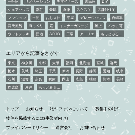
一軒家
リノベーション
デザイナーズ
古民家
DIY
シェアハウス
別荘
豪邸
倉庫
スケスケ
店舗付住宅
マンション
土間
おしゃれ
平屋
ガレージハウス
自転車
露天風呂
海っペリ
庭
インナーガレージ
屋上
ペット可
ウッドデッキ
団地
SOHO
工場
アトリエ
もっとみる…
エリアから記事をさがす
東京
神奈川
京都
大阪
福岡
北海道
宮城
群馬
栃木
茨城
埼玉
千葉
新潟
長野
静岡
愛知
岐阜
石川
滋賀
奈良
兵庫
岡山
広島
徳島
熊本
長崎
鹿児島
沖縄
もっとみる…
トップ
お知らせ
物件ファンについて
募集中の物件
物件を掲載するには(事業者向け)
プライバシーポリシー
運営会社
お問い合わせ