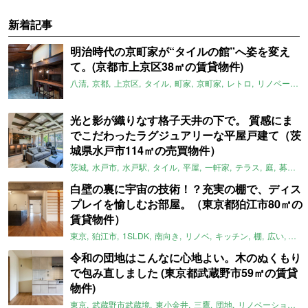
新着記事
明治時代の京町家が“タイルの館”へ姿を変え
て。(京都市上京区38㎡の賃貸物件)
八清
京都
上京区
タイル
町家
京町家
レトロ
リノベーション
光と影が織りなす格子天井の下で。 質感にま
でこだわったラグジュアリーな平屋戸建て（茨
城県水戸市114㎡の売買物件）
茨城
水戸市
水戸駅
タイル
平屋
一軒家
テラス
庭
募集中
白壁の裏に宇宙の技術！？充実の棚で、ディス
プレイを愉しむお部屋。（東京都狛江市80㎡の
賃貸物件）
東京
狛江市
1SLDK
南向き
リノベ
キッチン
棚
広い
ガイ
令和の団地はこんなに心地よい。木のぬくもり
で包み直しました (東京都武蔵野市59㎡の賃貸
物件)
東京
武蔵野市武蔵境
東小金井
三鷹
団地
リノベーション