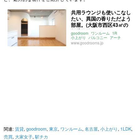
共用ラウンジも使いこなし
たい、異国の香りただよう
部屋。(大阪市西区43㎡の
賃貸物件)
goodroom
ワンルーム
1R
小上がり
バルコニー
アーチ
ウォークインクローゼット
www.goodrooms.jp
ラウンジ
北向き
駅チカ
駅近
大阪
地中海風
北欧
賃貸
関連:
賃貸
,
goodroom
,
東京
,
ワンルーム
,
名古屋
,
小上がり
,
1LDK
,
売買
,
大家女子
,
駅チカ