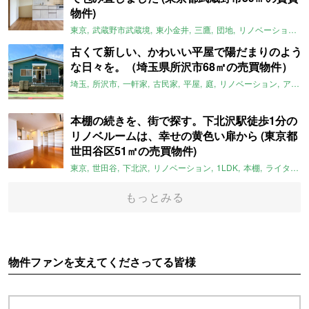
物件)
東京
武蔵野市武蔵境
東小金井
三鷹
団地
リノベーション
古くて新しい、かわいい平屋で陽だまりのよう
な日々を。（埼玉県所沢市68㎡の売買物件）
埼玉
所沢市
一軒家
古民家
平屋
庭
リノベーション
アメリカンハウス
本棚の続きを、街で探す。下北沢駅徒歩1分の
リノベルームは、幸せの黄色い扉から (東京都
世田谷区51㎡の売買物件)
東京
世田谷
下北沢
リノベーション
1LDK
本棚
ライター：ほしりょうこ
もっとみる
物件ファンを支えてくださってる皆様