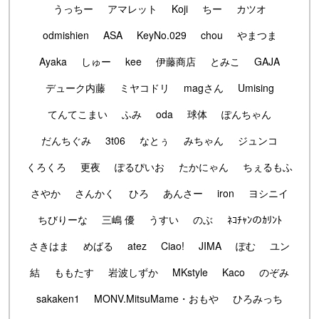
うっちー
アマレット
Koji
ちー
カツオ
odmishien
ASA
KeyNo.029
chou
やまつま
Ayaka
しゅー
kee
伊藤商店
とみこ
GAJA
デューク内藤
ミヤコドリ
magさん
Umising
てんてこまい
ふみ
oda
球体
ぽんちゃん
だんちぐみ
3t06
なとぅ
みちゃん
ジュンコ
くろくろ
更夜
ぽるぴいお
たかにゃん
ちぇるもふ
さやか
さんかく
ひろ
あんさー
iron
ヨシニイ
ちびりーな
三嶋 優
うすい
のぶ
ﾈｺﾁｬﾝのｶﾘﾝﾄ
さきはま
めばる
atez
Ciao!
JIMA
ぽむ
ユン
結
ももたす
岩波しずか
MKstyle
Kaco
のぞみ
sakaken1
MONV.MitsuMame・おもや
ひろみっち