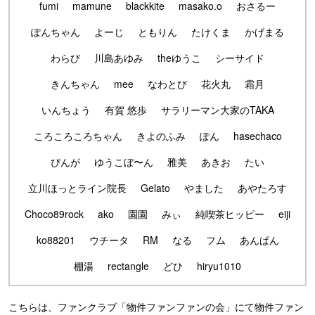
fumi
mamune
blackkite
masako.o
おさるー
ぽんちゃん
よーじ
ともりん
たけくま
かげまる
わらび
川島あゆみ
theゆうこ
シーサイド
きんちゃん
mee
なわとび
花火丸
霜月
いんちょう
有賀 悠歩
サラリーマン大家のTAKA
ころころころちゃん
きよのふみ
ぽん
hasechaco
ぴんが
ゆうこぼ〜ん
雅美
あきお
たい
立川ほっとライン院長
Gelato
やました
あやたろす
Choco89rock
ako
園園
みぃ
純喫茶ヒッピー
eiji
ko88201
ウチータ
RM
なる
フム
あんぱん
棚湯
rectangle
どひ
hiryu1010
こちらは、ファンクラブ「物件ファンファンの会」にて物件ファン