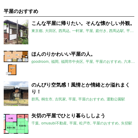
平屋のおすすめ
こんな平屋に帰りたい。そんな懐かしい外観。
東京都
大田区
西馬込
一軒家
平屋
庭付き
西馬込駅
平屋のおすすめ
ほんのりかわいい平屋の人。
goodroom
福岡
福岡市中央区
平屋
平屋のおすすめ
六本松駅
のんびり空気感！風情とか情緒とか溢れまく
り！
群馬
桐生市
古民家
平屋
平屋のおすすめ
運動公園駅
矢切の平屋でひとり暮らししよう
千葉
omusubi不動産
平屋
松戸市
平屋のおすすめ
矢切駅