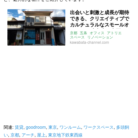
出会いと刺激と成長が期待
できる、クリエイティブで
カルチュラルなスモールオ
フィス。(京都市下京区4
京都
五条
オフィス
アトリエ
㎡〜の賃貸物件)
スペース
リノベーション
ラウンジ
賃貸
kawabata-channel.com
関連:
賃貸
,
goodroom
,
東京
,
ワンルーム
,
ワークスペース
,
多頭飼
い
,
京都
,
アーチ
,
屋上
,
東京地下鉄東西線