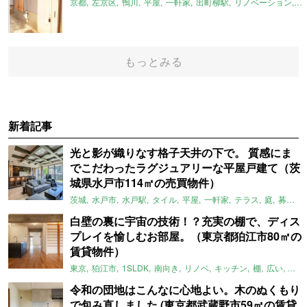
京都
左京区
鴨川
平屋
一軒家
出町柳駅
リノベーション
平
もっとみる
新着記事
光と影が織りなす格子天井の下で。 質感にま
でこだわったラグジュアリーな平屋戸建て（茨
城県水戸市114㎡の売買物件）
茨城
水戸市
水戸駅
タイル
平屋
一軒家
テラス
庭
募集中
白壁の裏に宇宙の技術！？充実の棚で、ディス
プレイを愉しむお部屋。（東京都狛江市80㎡の
賃貸物件）
東京
狛江市
1SLDK
南向き
リノベ
キッチン
棚
広い
ガイ
令和の団地はこんなに心地よい。木のぬくもり
で包み直しました (東京都武蔵野市59㎡の賃貸