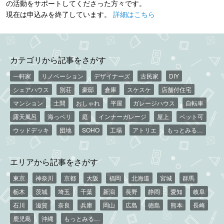
の活動をサポートしてくださった方々です。
現在は申込みを終了しています。
詳細はこちら
カテゴリから記事をさがす
一軒家
リノベーション
デザイナーズ
古民家
DIY
シェアハウス
別荘
豪邸
倉庫
スケスケ
店舗付住宅
マンション
土間
おしゃれ
平屋
ガレージハウス
自転車
露天風呂
海っペリ
庭
インナーガレージ
屋上
ペット可
ウッドデッキ
団地
SOHO
工場
アトリエ
もっとみる…
エリアから記事をさがす
東京
神奈川
京都
大阪
福岡
北海道
宮城
群馬
栃木
茨城
埼玉
千葉
新潟
長野
静岡
愛知
岐阜
石川
滋賀
奈良
兵庫
岡山
広島
徳島
熊本
長崎
鹿児島
沖縄
もっとみる…