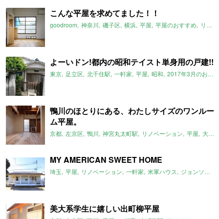
こんな平屋を求めてました！！
goodroom
神奈川
磯子区
横浜
平屋
平屋のおすすめ
リノベーション
よーいドン!都内の昭和テイスト単身用の戸建!!
東京
足立区
北千住駅
一軒家
平屋
昭和
2017年3月のおすすめ
鴨川のほとりにある、わたしサイズのワンルー
ム平屋。
京都
左京区
鴨川
神宮丸太町駅
リノベーション
平屋
大文字山
MY AMERICAN SWEET HOME
埼玉
平屋
リノベーション
一軒家
米軍ハウス
ジョンソンタウン
美大系学生に嬉しい出町柳平屋