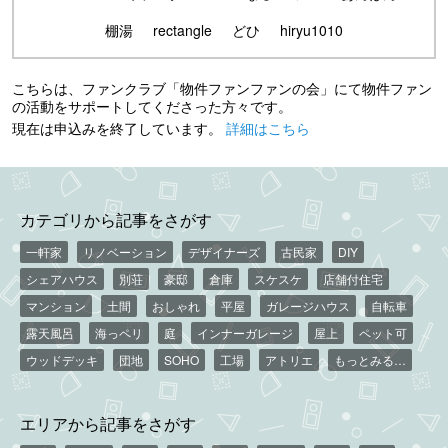
棚湯
rectangle
どひ
hiryu1010
こちらは、ファンクラブ「物件ファンファンの会」にて物件ファン
の活動をサポートしてくださった方々です。
現在は申込みを終了しています。
詳細はこちら
カテゴリから記事をさがす
一軒家
リノベーション
デザイナーズ
古民家
DIY
シェアハウス
別荘
豪邸
倉庫
スケスケ
店舗付住宅
マンション
土間
おしゃれ
平屋
ガレージハウス
自転車
露天風呂
海っペリ
庭
インナーガレージ
屋上
ペット可
ウッドデッキ
団地
SOHO
工場
アトリエ
もっとみる…
エリアから記事をさがす