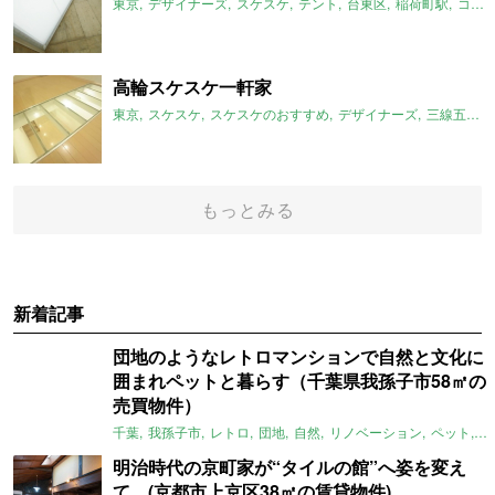
東京
デザイナーズ
スケスケ
テント
台東区
稲荷町駅
コンクリート
高輪スケスケ一軒家
東京
スケスケ
スケスケのおすすめ
デザイナーズ
三線五駅
もっとみる
新着記事
団地のようなレトロマンションで自然と文化に
囲まれペットと暮らす（千葉県我孫子市58㎡の
売買物件）
千葉
我孫子市
レトロ
団地
自然
リノベーション
ペット
ラ
明治時代の京町家が“タイルの館”へ姿を変え
て。(京都市上京区38㎡の賃貸物件)