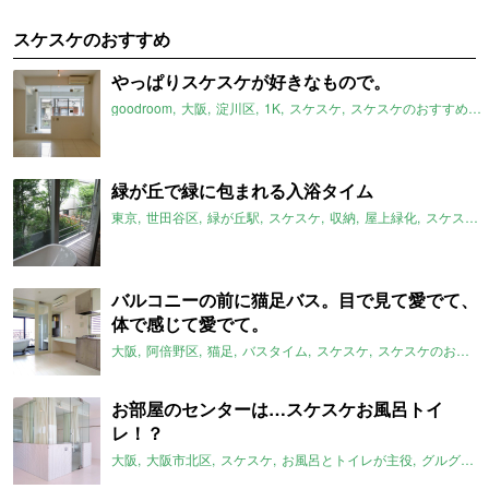
スケスケのおすすめ
やっぱりスケスケが好きなもので。
goodroom
大阪
淀川区
1K
スケスケ
スケスケのおすすめ
緑が丘で緑に包まれる入浴タイム
東京
世田谷区
緑が丘駅
スケスケ
収納
屋上緑化
スケスケのおすすめ
バルコニーの前に猫足バス。目で見て愛でて、
体で感じて愛でて。
大阪
阿倍野区
猫足
バスタイム
スケスケ
スケスケのおすすめ
お部屋のセンターは…スケスケお風呂トイ
レ！？
大阪
大阪市北区
スケスケ
お風呂とトイレが主役
グルグル系