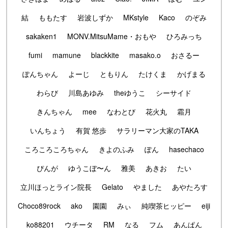
結
ももたす
岩波しずか
MKstyle
Kaco
のぞみ
sakaken1
MONV.MitsuMame・おもや
ひろみっち
fumi
mamune
blackkite
masako.o
おさるー
ぽんちゃん
よーじ
ともりん
たけくま
かげまる
わらび
川島あゆみ
theゆうこ
シーサイド
きんちゃん
mee
なわとび
花火丸
霜月
いんちょう
有賀 悠歩
サラリーマン大家のTAKA
ころころころちゃん
きよのふみ
ぽん
hasechaco
ぴんが
ゆうこぼ〜ん
雅美
あきお
たい
立川ほっとライン院長
Gelato
やました
あやたろす
Choco89rock
ako
園園
みぃ
純喫茶ヒッピー
eiji
ko88201
ウチータ
RM
なる
フム
あんぱん