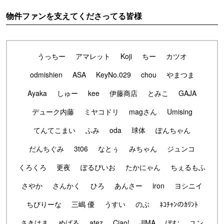
物件ファンを支えてくださってる皆様
うっちー
アマレット
Koji
ちー
カツオ
odmishien
ASA
KeyNo.029
chou
やまつま
Ayaka
しゅー
kee
伊藤商店
とみこ
GAJA
デューク内藤
ミヤコドリ
magさん
Umising
てんてこまい
ふみ
oda
球体
ぽんちゃん
だんちぐみ
3t06
なとぅ
みちゃん
ジュンコ
くろくろ
更夜
ぽるぴいお
たかにゃん
ちぇるもふ
さやか
さんかく
ひろ
あんさー
iron
ヨシニイ
ちびりーな
三嶋 優
うすい
のぶ
ﾈｺﾁｬﾝのｶﾘﾝﾄ
さきはま
めばる
atez
Ciao!
JIMA
ぽむ
ユン