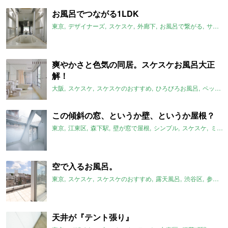
お風呂でつながる1LDK
東京
デザイナーズ
スケスケ
外廊下
お風呂で繋がる
サンルーム
爽やかさと色気の同居。スケスケお風呂大正
解！
大阪
スケスケ
スケスケのおすすめ
ひろびろお風呂
ペット可
この傾斜の窓、というか壁、というか屋根？
東京
江東区
森下駅
壁が窓で屋根
シンプル
スケスケ
ミニマム
空で入るお風呂。
東京
スケスケ
スケスケのおすすめ
露天風呂
渋谷区
参宮橋駅
天井が『テント張り』