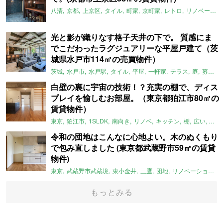
八清
京都
上京区
タイル
町家
京町家
レトロ
リノベーション
光と影が織りなす格子天井の下で。 質感にま
でこだわったラグジュアリーな平屋戸建て（茨
城県水戸市114㎡の売買物件）
茨城
水戸市
水戸駅
タイル
平屋
一軒家
テラス
庭
募集中
白壁の裏に宇宙の技術！？充実の棚で、ディス
プレイを愉しむお部屋。（東京都狛江市80㎡の
賃貸物件）
東京
狛江市
1SLDK
南向き
リノベ
キッチン
棚
広い
ガイ
令和の団地はこんなに心地よい。木のぬくもり
で包み直しました (東京都武蔵野市59㎡の賃貸
物件)
東京
武蔵野市武蔵境
東小金井
三鷹
団地
リノベーション
もっとみる