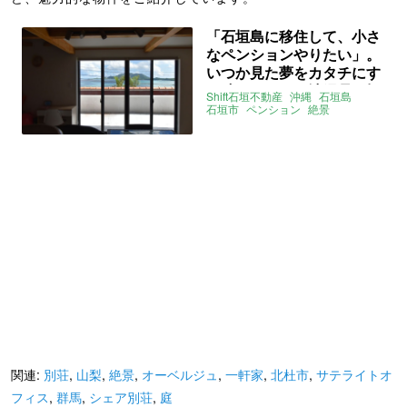
「石垣島に移住して、小さ
なペンションやりたい」。
いつか見た夢をカタチにす
る時がいま。（沖縄県石垣
Shift石垣不動産
沖縄
石垣島
市140㎡の売買物件）
石垣市
ペンション
絶景
店舗件住宅
小商い
売買
関連:
別荘
,
山梨
,
絶景
,
オーベルジュ
,
一軒家
,
北杜市
,
サテライトオ
フィス
,
群馬
,
シェア別荘
,
庭