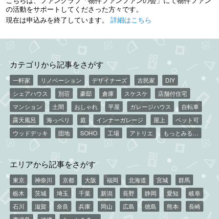
こちらは、ファンクラブ「物件ファンファンの会」にて物件ファン
の活動をサポートしてくださった方々です。
現在は申込みを終了しています。
詳細はこちら
カテゴリから記事をさがす
一軒家
リノベーション
デザイナーズ
古民家
DIY
シェアハウス
別荘
豪邸
倉庫
スケスケ
店舗付住宅
マンション
土間
おしゃれ
平屋
ガレージハウス
自転車
露天風呂
海っペリ
庭
インナーガレージ
屋上
ペット可
ウッドデッキ
団地
SOHO
工場
アトリエ
もっとみる…
エリアから記事をさがす
東京
神奈川
京都
大阪
福岡
北海道
宮城
群馬
栃木
茨城
埼玉
千葉
新潟
長野
静岡
愛知
岐阜
石川
滋賀
奈良
兵庫
岡山
広島
徳島
熊本
長崎