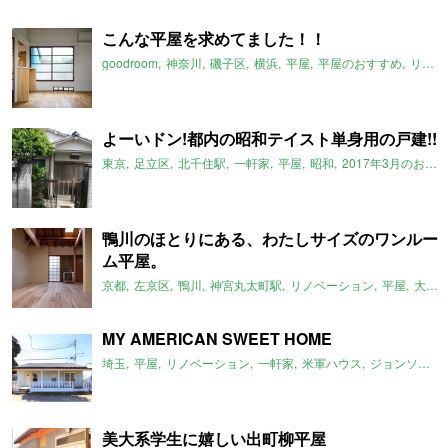
こんな平屋を求めてました！！
goodroom
神奈川
磯子区
横浜
平屋
平屋のおすすめ
リノベーション
よーいドン!都内の昭和テイスト単身用の戸建!!
東京
足立区
北千住駅
一軒家
平屋
昭和
2017年3月のおすすめ
鴨川のほとりにある、わたしサイズのワンルー
ム平屋。
京都
左京区
鴨川
神宮丸太町駅
リノベーション
平屋
大文字山
MY AMERICAN SWEET HOME
埼玉
平屋
リノベーション
一軒家
米軍ハウス
ジョンソンタウン
美大系学生に嬉しい出町柳平屋