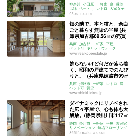
まい。(神奈川県小田原市
神奈川
小田原
一軒家
庭
縁側
135㎡の賃貸物件)
広縁
ペット可
レトロ
大家女子
賃貸
93estate.com
畑の隣で、本と猫と。余白
ごと暮らす無垢の平屋 (兵
庫県加古郡69.56㎡の売買
物件)
兵庫
加古郡
一軒家
平屋
ペット可
キャットウォーク
ウッドデッキ
無垢床
www.realkobeestate.jp
ライター：ほしりょうこ
売買
飾らないけど何だか落ち着
く、昭和の戸建てでのんび
りと。（兵庫県姫路市99㎡
の賃貸物件）
兵庫
姫路市
一軒家
レトロ
庭
ペット可
賃貸
www.shinki-tokou.jp
ダイナミックにリノベされ
た広々平屋で、心も体も大
解放。(静岡県掛川市117㎡
の売買物件)
静岡
掛川市
一軒家
平屋
古民家
リノベーション
無垢フローリング
庭
ペット可
ガレージ
売買
365life-realestate.com