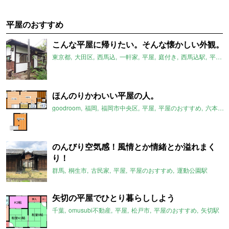
平屋のおすすめ
こんな平屋に帰りたい。そんな懐かしい外観。
東京都
大田区
西馬込
一軒家
平屋
庭付き
西馬込駅
平屋のおすすめ
ほんのりかわいい平屋の人。
goodroom
福岡
福岡市中央区
平屋
平屋のおすすめ
六本松駅
のんびり空気感！風情とか情緒とか溢れまく
り！
群馬
桐生市
古民家
平屋
平屋のおすすめ
運動公園駅
矢切の平屋でひとり暮らししよう
千葉
omusubi不動産
平屋
松戸市
平屋のおすすめ
矢切駅