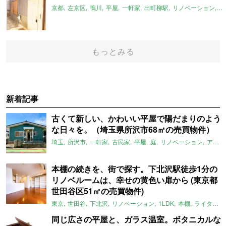
京都
左京区
鴨川
平屋
一軒家
出町柳駅
リノベーション
平
もっとみる
新着記事
古くて新しい、かわいい平屋で陽だまりのよう
な日々を。（埼玉県所沢市68㎡の売買物件）
埼玉
所沢市
一軒家
古民家
平屋
庭
リノベーション
アメリカンハウス
本棚の続きを、街で探す。下北沢駅徒歩1分の
リノベルームは、幸せの黄色い扉から (東京都
世田谷区51㎡の売買物件)
東京
世田谷
下北沢
リノベーション
1LDK
本棚
ライター：ほしりょうこ
同じ広さの平屋と、ガラス温室。ボタニカルな