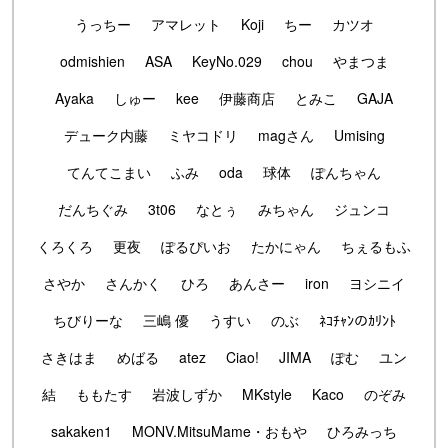
うっちー
アマレット
Koji
ちー
カツオ
odmishien
ASA
KeyNo.029
chou
やまつま
Ayaka
しゅー
kee
伊藤商店
とみこ
GAJA
デューク内藤
ミヤコドリ
magさん
Umising
てんてこまい
ふみ
oda
球体
ぽんちゃん
だんちぐみ
3t06
なとぅ
みちゃん
ジュンコ
くろくろ
更夜
ぽるぴいお
たかにゃん
ちぇるもふ
さやか
さんかく
ひろ
あんさー
iron
ヨシニイ
ちびりーな
三嶋 優
うすい
のぶ
ﾈｺﾁｬﾝのｶﾘﾝﾄ
さきはま
めばる
atez
Ciao!
JIMA
ぽむ
ユン
結
ももたす
岩波しずか
MKstyle
Kaco
のぞみ
sakaken1
MONV.MitsuMame・おもや
ひろみっち