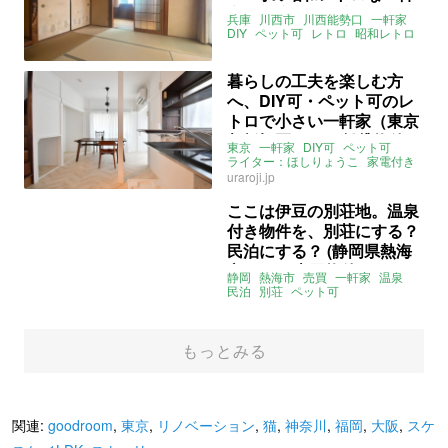
家（兵庫県川西市56㎡の賃
兵庫
川西市
川西能勢口
一軒家
貸物件）
DIY
ペット可
レトロ
昭和レトロ
関西
美想空間
賃貸
暮らしの工夫を楽しむ方
へ、DIY可・ペット可のレ
トロで小さい一軒家（東京
都板橋区33㎡の賃貸物件）
東京
一軒家
DIY可
ペット可
ライター：ほしりょうこ
家電付き
ナチュラル
賃貸
uraroji.jp
ここは伊豆の別荘地。温泉
付き物件を、別荘にする？
民泊にする？ (静岡県熱海
市82㎡の売買物件)
静岡
熱海市
売買
一軒家
温泉
民泊
別荘
ペット可
ライター：くまのなな
売買
もっとみる
関連:
goodroom
,
東京
,
リノベーション
,
猫
,
神奈川
,
福岡
,
大阪
,
スケ