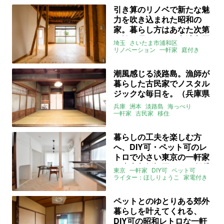
引き算のリノベで新たな魅
力を吹き込まれた昭和の
家。暮らし方はあなた次第
（埼玉県さいたま市浦和区
埼玉
さいたま市浦和区
81㎡の賃貸物件）
リノベーション
一軒家
庭付き
ペット可
和室
賃貸
潮風感じる淡路島。漁師が
暮らした古民家でノスタル
ジックな毎日を。（兵庫県
洲本市97㎡の賃貸物件）
兵庫
洲本
淡路島
海っぺり
一軒家
古民家
移住
ライター：ほしりょうこ
土間
DIY可
ペット可
庭
賃貸
暮らしの工夫を楽しむ方
へ、DIY可・ペット可のレ
トロで小さい東京の一軒家
（東京都板橋区33㎡の賃貸
東京
一軒家
DIY可
ペット可
物件）
ライター：ほしりょうこ
家電付き
ナチュラル
賃貸
ペットとのゆとりある郊外
暮らしを叶えてくれる、
DIY可の昭和レトロな一軒