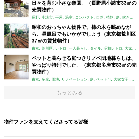
日々を育む小さな楽園。（長野県小諸市33㎡の
売買物件）
長野
小諸市
平屋
温室
コンパクト
自然
植物
庭
吹き抜け
昭和のおっちゃん物件で、柿の木を眺めなが
ら、昼風呂でもいかがでしょう（東京都荒川区
37㎡の賃貸物件）
東京
荒川区
レトロ
一人暮らし
タイル
昭和レトロ
大家女子
ペットと暮らせる庭つきリノベ団地暮らしは、
やっぱり特別でした。（東京都多摩市83㎡の売
買物件）
東京
多摩
団地
リノベーション
庭
ペット可
大家女子
団地
もっとみる
物件ファンを支えてくださってる皆様