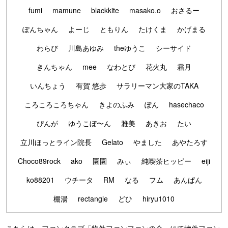
fumi
mamune
blackkite
masako.o
おさるー
ぽんちゃん
よーじ
ともりん
たけくま
かげまる
わらび
川島あゆみ
theゆうこ
シーサイド
きんちゃん
mee
なわとび
花火丸
霜月
いんちょう
有賀 悠歩
サラリーマン大家のTAKA
ころころころちゃん
きよのふみ
ぽん
hasechaco
ぴんが
ゆうこぼ〜ん
雅美
あきお
たい
立川ほっとライン院長
Gelato
やました
あやたろす
Choco89rock
ako
園園
みぃ
純喫茶ヒッピー
eiji
ko88201
ウチータ
RM
なる
フム
あんぱん
棚湯
rectangle
どひ
hiryu1010