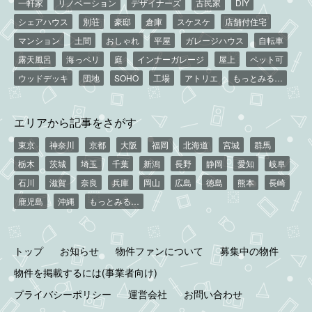
一軒家
リノベーション
デザイナーズ
古民家
DIY
シェアハウス
別荘
豪邸
倉庫
スケスケ
店舗付住宅
マンション
土間
おしゃれ
平屋
ガレージハウス
自転車
露天風呂
海っペリ
庭
インナーガレージ
屋上
ペット可
ウッドデッキ
団地
SOHO
工場
アトリエ
もっとみる…
エリアから記事をさがす
東京
神奈川
京都
大阪
福岡
北海道
宮城
群馬
栃木
茨城
埼玉
千葉
新潟
長野
静岡
愛知
岐阜
石川
滋賀
奈良
兵庫
岡山
広島
徳島
熊本
長崎
鹿児島
沖縄
もっとみる…
トップ
お知らせ
物件ファンについて
募集中の物件
物件を掲載するには(事業者向け)
プライバシーポリシー
運営会社
お問い合わせ