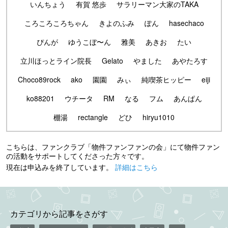
いんちょう
有賀 悠歩
サラリーマン大家のTAKA
ころころころちゃん
きよのふみ
ぽん
hasechaco
ぴんが
ゆうこぼ〜ん
雅美
あきお
たい
立川ほっとライン院長
Gelato
やました
あやたろす
Choco89rock
ako
園園
みぃ
純喫茶ヒッピー
eiji
ko88201
ウチータ
RM
なる
フム
あんぱん
棚湯
rectangle
どひ
hiryu1010
こちらは、ファンクラブ「物件ファンファンの会」にて物件ファン
の活動をサポートしてくださった方々です。
現在は申込みを終了しています。
詳細はこちら
カテゴリから記事をさがす