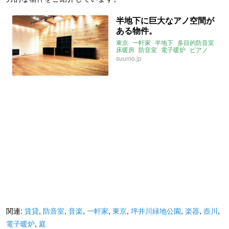
半地下に巨大なアノ空間が
ある物件。
東京
一軒家
半地下
多目的防音室
床暖房
防音室
電子暖炉
ピアノ
楽器
ダンス
映画
suumo.jp
関連:
賃貸
,
防音室
,
音楽
,
一軒家
,
東京
,
坪井川緑地公園
,
楽器
,
壺川
,
電子暖炉
,
庭