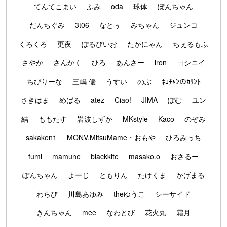
てんてこまい
ふみ
oda
球体
ぽんちゃん
だんちぐみ
3t06
なとぅ
みちゃん
ジュンコ
くろくろ
更夜
ぽるぴいお
たかにゃん
ちぇるもふ
さやか
さんかく
ひろ
あんさー
iron
ヨシニイ
ちびりーな
三嶋 優
うすい
のぶ
ﾈｺﾁｬﾝのｶﾘﾝﾄ
さきはま
めばる
atez
Ciao!
JIMA
ぽむ
ユン
結
ももたす
岩波しずか
MKstyle
Kaco
のぞみ
sakaken1
MONV.MitsuMame・おもや
ひろみっち
fumi
mamune
blackkite
masako.o
おさるー
ぽんちゃん
よーじ
ともりん
たけくま
かげまる
わらび
川島あゆみ
theゆうこ
シーサイド
きんちゃん
mee
なわとび
花火丸
霜月