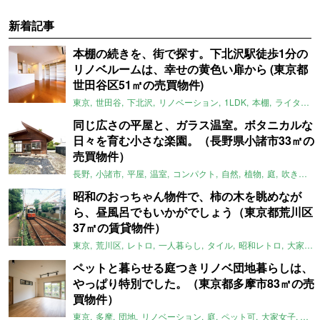
新着記事
本棚の続きを、街で探す。下北沢駅徒歩1分の
リノベルームは、幸せの黄色い扉から (東京都
世田谷区51㎡の売買物件)
東京
世田谷
下北沢
リノベーション
1LDK
本棚
ライター：ほしりょうこ
同じ広さの平屋と、ガラス温室。ボタニカルな
日々を育む小さな楽園。（長野県小諸市33㎡の
売買物件）
長野
小諸市
平屋
温室
コンパクト
自然
植物
庭
吹き抜け
昭和のおっちゃん物件で、柿の木を眺めなが
ら、昼風呂でもいかがでしょう（東京都荒川区
37㎡の賃貸物件）
東京
荒川区
レトロ
一人暮らし
タイル
昭和レトロ
大家女子
ペットと暮らせる庭つきリノベ団地暮らしは、
やっぱり特別でした。（東京都多摩市83㎡の売
買物件）
東京
多摩
団地
リノベーション
庭
ペット可
大家女子
団地