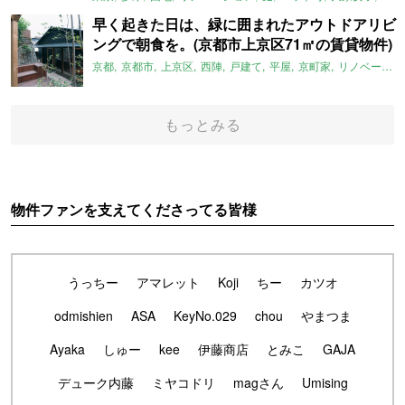
早く起きた日は、緑に囲まれたアウトドアリビ
ングで朝食を。(京都市上京区71㎡の賃貸物件)
京都
京都市
上京区
西陣
戸建て
平屋
京町家
リノベーション
もっとみる
物件ファンを支えてくださってる皆様
うっちー
アマレット
Koji
ちー
カツオ
odmishien
ASA
KeyNo.029
chou
やまつま
Ayaka
しゅー
kee
伊藤商店
とみこ
GAJA
デューク内藤
ミヤコドリ
magさん
Umising