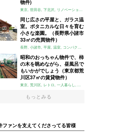
物件)
東京
世田谷
下北沢
リノベーション
1LDK
本棚
ライター：ほしり
同じ広さの平屋と、ガラス温
室。ボタニカルな日々を育む
小さな楽園。（長野県小諸市
33㎡の売買物件）
長野
小諸市
平屋
温室
コンパクト
自然
植物
庭
吹き抜け
無垢
昭和のおっちゃん物件で、柿
の木を眺めながら、昼風呂で
もいかがでしょう（東京都荒
川区37㎡の賃貸物件）
東京
荒川区
レトロ
一人暮らし
タイル
昭和レトロ
大家女子
トダ
もっとみる
件ファンを支えてくださってる皆様