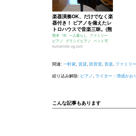
楽器演奏OK、だけでなく楽
器付き！ ピアノを備えたレ
トロハウスで音楽三昧。(熊
本市中央区62㎡の賃貸物件)
熊本
1K
一人暮らし
ファミリー
ピアノ
グランドピアノ
ペット可
音楽
kumamoto-ug.com
一軒家
庭
レトロ
音楽室
スタジオ
壺川
坪井川緑地公園
熊本電鉄菊池線
打越駅
熊本電鉄藤崎線
黒髪町駅
関連:
一軒家
,
賃貸
,
防音室
,
音楽
,
ファミリ
ライター：増成かおり
賃貸
絞り込み解除:
ピアノ
,
ライター：増成かお
こんな記事もあります