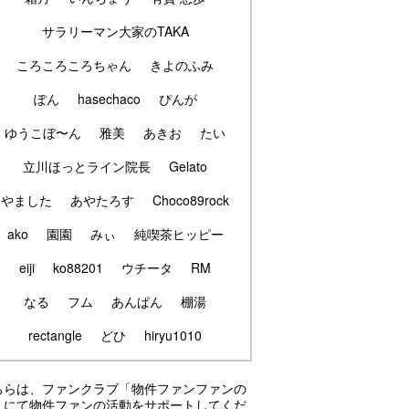
サラリーマン大家のTAKA
ころころころちゃん
きよのふみ
ぽん
hasechaco
ぴんが
ゆうこぼ〜ん
雅美
あきお
たい
立川ほっとライン院長
Gelato
やました
あやたろす
Choco89rock
ako
園園
みぃ
純喫茶ヒッピー
eiji
ko88201
ウチータ
RM
なる
フム
あんぱん
棚湯
rectangle
どひ
hiryu1010
ちらは、ファンクラブ「物件ファンファンの
」にて物件ファンの活動をサポートしてくだ