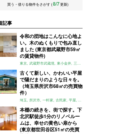
8/7
買う・借りる物件をさがす (
更新)
着記事
令和の団地はこんなに心地よ
い。木のぬくもりで包み直し
ました (東京都武蔵野市59㎡
の賃貸物件)
東京
武蔵野市武蔵境
東小金井
三鷹
団地
リノベーション
木
2LD
古くて新しい、かわいい平屋
で陽だまりのような日々を。
（埼玉県所沢市68㎡の売買物
件）
埼玉
所沢市
一軒家
古民家
平屋
庭
リノベーション
アメリカンハ
本棚の続きを、街で探す。下
北沢駅徒歩1分のリノベルー
ムは、幸せの黄色い扉から
(東京都世田谷区51㎡の売買