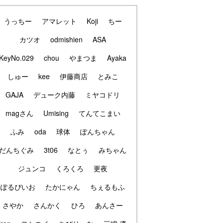
うっちー
アマレット
Koji
ちー
カツオ
odmishien
ASA
KeyNo.029
chou
やまつま
Ayaka
しゅー
kee
伊藤商店
とみこ
GAJA
デューク内藤
ミヤコドリ
magさん
Umising
てんてこまい
ふみ
oda
球体
ぽんちゃん
だんちぐみ
3t06
なとぅ
みちゃん
ジュンコ
くろくろ
更夜
ぽるぴいお
たかにゃん
ちぇるもふ
さやか
さんかく
ひろ
あんさー