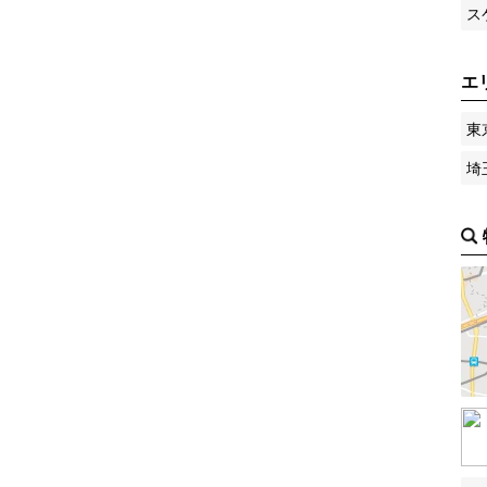
ス
エ
東
埼