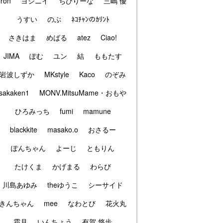
iron
ヨシニイ
ちびりーな
三嶋 優
うすい
のぶ
ﾈｺﾁｬﾝのｶﾘﾝﾄ
さきはま
めばる
atez
Ciao!
JIMA
ぽむ
ユン
結
ももたす
岩波しずか
MKstyle
Kaco
のぞみ
sakaken1
MONV.MitsuMame・おもや
ひろみっち
fumi
mamune
blackkite
masako.o
おさるー
ぽんちゃん
よーじ
ともりん
たけくま
かげまる
わらび
川島あゆみ
theゆうこ
シーサイド
きんちゃん
mee
なわとび
花火丸
霜月
いんちょう
有賀 悠歩