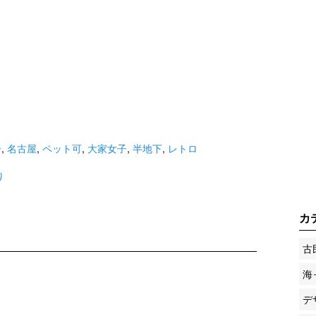
ー
,
名古屋
,
ペット可
,
大家女子
,
半地下
,
レトロ
り
カ
古
海
デ