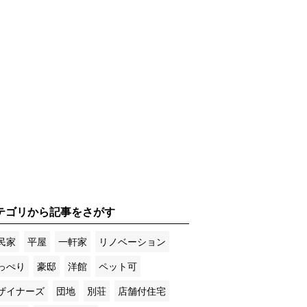
テゴリから記事をさがす
民家
平屋
一軒家
リノベーション
っぺり
豪邸
洋館
ペット可
ザイナーズ
団地
別荘
店舗付住宅