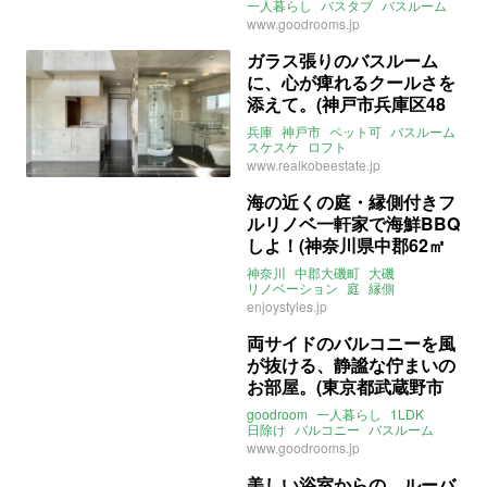
一人暮らし
バスタブ
バスルーム
シャワーブース
窓
ゾーニング
www.goodrooms.jp
打ちっぱなし
木目
東京
文京
湯島
東京地下鉄千代田線
湯島駅
ガラス張りのバスルーム
東京地下鉄銀座線
末広町駅
に、心が痺れるクールさを
総武・中央緩行線
御茶ノ水駅
ライター：増成かおり
賃貸
添えて。(神戸市兵庫区48
㎡の賃貸物件)
兵庫
神戸市
ペット可
バスルーム
スケスケ
ロフト
ライター：くまのなな
賃貸
www.realkobeestate.jp
海の近くの庭・縁側付きフ
ルリノベ一軒家で海鮮BBQ
しよ！(神奈川県中郡62㎡
の売買物件)
神奈川
中郡大磯町
大磯
リノベーション
庭
縁側
バスルーム
自然
enjoystyles.jp
アイランドキッチン
売買
両サイドのバルコニーを風
が抜ける、静謐な佇まいの
お部屋。(東京都武蔵野市
35㎡の賃貸物件)
goodroom
一人暮らし
1LDK
日除け
バルコニー
バスルーム
スケスケ
角部屋
南東
東京
www.goodrooms.jp
武蔵野
西久保
総武・中央緩行線
中央本線
三鷹駅
美しい浴室からの、ルーバ