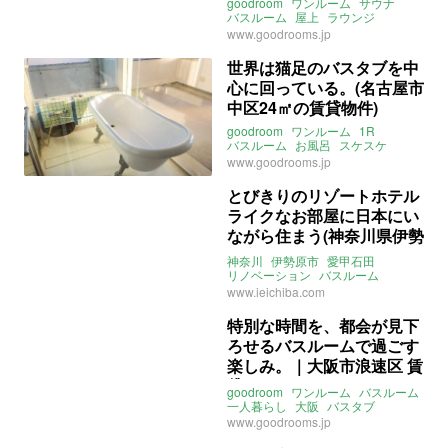
goodroom
ワンルーム
サウナ
バスルーム
屋上
ラウンジ
ワークスペース
食堂
www.goodrooms.jp
リモートワーク
フリーランス
東京
杉並
世界は猫足のバスタブを中
心に回っている。(名古屋市
中区24㎡の賃貸物件)
goodroom
ワンルーム
1R
バスルーム
お風呂
スケスケ
ペット可
愛知
名古屋
鶴舞線
www.goodrooms.jp
名城線
東山線
とびきりのリゾートホテル
ライクなお部屋に日本にい
ながら住まう(神奈川県伊勢
原市約110㎡の売買物件)
神奈川
伊勢原市
愛甲石田
リノベーション
バスルーム
インナーバルコニー
ホテルライク
www.ieichiba.com
特別な時間を、都会が見下
ろせるバスルームで過ごす
楽しみ。｜大阪市浪速区 賃
貸 30㎡
goodroom
ワンルーム
バスルーム
一人暮らし
大阪
バスタブ
スケスケ
浪速区
www.goodrooms.jp