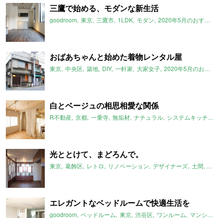
三鷹で始める、モダンな新生活
goodroom
東京
三鷹市
1LDK
モダン
2020年5月のおすすめ
おばあちゃんと始めた着物レンタル屋
東京
中央区
築地
DIY
一軒家
大家女子
2020年5月のおすすめ
白とベージュの相思相愛な関係
R不動産
京都
一乗寺
無垢材
ナチュラル
システムキッチン
光ととけて、まどろんで。
東京
葛飾区
レトロ
リノベーション
デザイナーズ
土間
モ
エレガントなベッドルームで快適生活を
goodroom
ベッドルーム
東京
渋谷区
ワンルーム
マンション