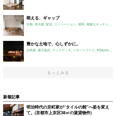
萌える、ギャップ
京都
西大路
駅近
リノベーション
昭和
素敵なキッチン
ギ
豊かな土地で、心しずかに。
古民家
露天風呂
ウッドデッキ
リモートワーク
#StayHome
もっとみる
新着記事
明治時代の京町家が“タイルの館”へ姿を変え
て。(京都市上京区38㎡の賃貸物件)