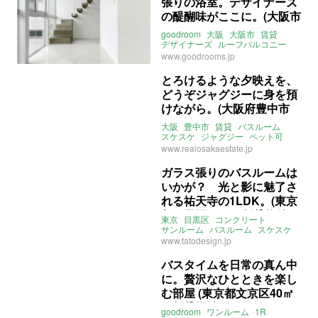
張りの浴室。デザイナーズ
関西本線
JR難波駅
ライター：増成かおり
賃貸
の醍醐味がここに。(大阪市
浪速区58㎡の賃貸物件)
goodroom
大阪
大阪市
賃貸
デザイナーズ
ルーフバルコニー
スケスケ
バスルーム
www.goodrooms.jp
ライター：くまのなな
賃貸
とろけるような夕映えを、
どうぞジャグジーに身を預
けながら。(大阪府豊中市
137㎡の賃貸物件)
大阪
豊中市
賃貸
バスルーム
スケスケ
ジャグジー
ペット可
ライター：くまのなな
賃貸
www.realosakaestate.jp
ガラス張りのバスルームは
いかが？ 光と影に魅了さ
れる祐天寺の1LDK。(東京
都目黒区47㎡の賃貸物件)
東京
目黒区
コンクリート
サンルーム
バスルーム
スケスケ
ライター：くまのなな
賃貸
www.tatodesign.jp
バスタイムを日常の真ん中
に。贅沢なひとときを楽し
む部屋 (東京都文京区40㎡
の賃貸物件)
goodroom
ワンルーム
1R