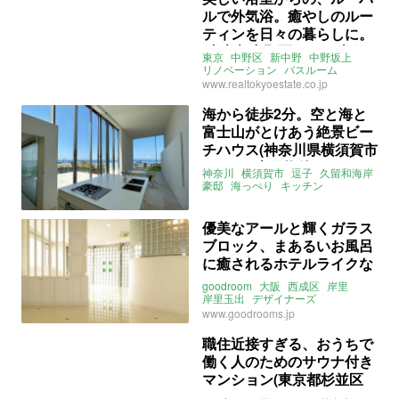
ライター：増成かおり
賃貸
ルで外気浴。癒やしのルー
ティンを日々の暮らしに。
(東京都中野区53㎡の売買
東京
中野区
新中野
中野坂上
物件)
リノベーション
バスルーム
タイル
ルーフバルコニー
www.realtokyoestate.co.jp
ライター：葱山紫蘇子
売買
海から徒歩2分。空と海と
富士山がとけあう絶景ビー
チハウス(神奈川県横須賀市
180㎡の売買物件)
神奈川
横須賀市
逗子
久留和海岸
豪邸
海っぺり
キッチン
バスルーム
オーシャンビュー
富士山
ライター：葱山紫蘇子
売買
優美なアールと輝くガラス
ブロック、まあるいお風呂
に癒されるホテルライクな
1LDK(大阪市西成区84㎡の
goodroom
大阪
西成区
岸里
賃貸物件)
岸里玉出
デザイナーズ
バスルーム
タイル
www.goodrooms.jp
職住近接すぎる、おうちで
働く人のためのサウナ付き
マンション(東京都杉並区
15㎡の賃貸物件)