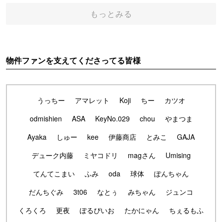
もっとみる
物件ファンを支えてくださってる皆様
うっちー
アマレット
Koji
ちー
カツオ
odmishien
ASA
KeyNo.029
chou
やまつま
Ayaka
しゅー
kee
伊藤商店
とみこ
GAJA
デューク内藤
ミヤコドリ
magさん
Umising
てんてこまい
ふみ
oda
球体
ぽんちゃん
だんちぐみ
3t06
なとぅ
みちゃん
ジュンコ
くろくろ
更夜
ぽるぴいお
たかにゃん
ちぇるもふ