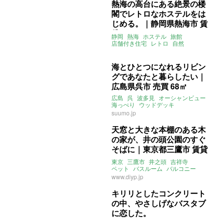
熱海の高台にある絶景の楼
閣でレトロなホステルをは
じめる。｜静岡県熱海市 賃
貸 436㎡
静岡
熱海
ホステル
旅館
店舗付き住宅
レトロ
自然
バスルーム
マチモリ不動産
海とひとつになれるリビン
グであなたと暮らしたい｜
広島県呉市 売買 68㎡
広島
呉
波多見
オーシャンビュー
海っぺり
ウッドデッキ
バスルーム
ペット
窓
suumo.jp
天窓と大きな本棚のある木
の家が、井の頭公園のすぐ
そばに｜東京都三鷹市 賃貸
164㎡
東京
三鷹市
井之頭
吉祥寺
ペット
バスルーム
バルコニー
キッチン
本棚
DIY
天窓
www.diyp.jp
キリリとしたコンクリート
の中、やさしげなバスタブ
に恋した。