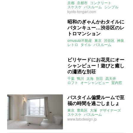
京都
京都市
コンクリート
スケスケ
バスルーム
シンプル
kyoto-tongari.com
昭和のぎゃんかわタイルに
バタンキュー…渋谷区のレ
トロマンション
omusubi不動産
東京
渋谷区
神泉
レトロ
タイル
バスルーム
instagram
ビリヤードにお花見にオー
シャンビュー！遊びと癒し
の瀟洒な別荘
千葉
鴨川
太海
別荘
高天井
ロフト
オーシャンビュー
室内窓
バルコニー
テラス
バスルーム
instagram
売買
バスタイム偏愛ルームで至
福の時間を過ごしましょ
東京
豊島区
大塚
デザイナーズ
スケスケ
バスルーム
www.tatodesign.jp