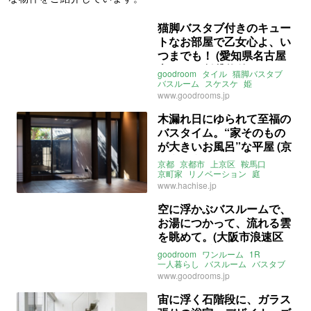
猫脚バスタブ付きのキュー
トなお部屋で乙女心よ、い
つまでも！ (愛知県名古屋
市41㎡の賃貸物件)
goodroom
タイル
猫脚バスタブ
バスルーム
スケスケ
姫
ライター：葱山紫蘇子
賃貸
www.goodrooms.jp
木漏れ日にゆられて至福の
バスタイム。“家そのもの
が大きいお風呂”な平屋 (京
都市上京区41㎡の売買物
京都
京都市
上京区
鞍馬口
件)
京町家
リノベーション
庭
バスルーム
外気浴
床暖房
平屋
www.hachise.jp
八清
売買
空に浮かぶバスルームで、
お湯につかって、流れる雲
を眺めて。(大阪市浪速区
31㎡の賃貸物件)
goodroom
ワンルーム
1R
一人暮らし
バスルーム
バスタブ
眺望
角部屋
2面採光
駅チカ
www.goodrooms.jp
駅近
大阪
浪速区
元町
大阪市御堂筋線
大国町駅
宙に浮く石階段に、ガラス
大阪市四つ橋線
なんば駅