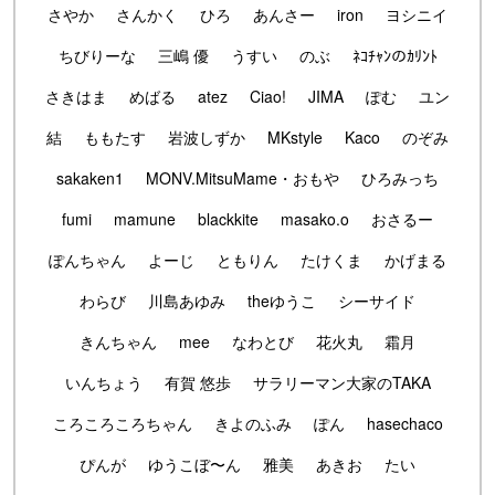
さやか
さんかく
ひろ
あんさー
iron
ヨシニイ
ちびりーな
三嶋 優
うすい
のぶ
ﾈｺﾁｬﾝのｶﾘﾝﾄ
さきはま
めばる
atez
Ciao!
JIMA
ぽむ
ユン
結
ももたす
岩波しずか
MKstyle
Kaco
のぞみ
sakaken1
MONV.MitsuMame・おもや
ひろみっち
fumi
mamune
blackkite
masako.o
おさるー
ぽんちゃん
よーじ
ともりん
たけくま
かげまる
わらび
川島あゆみ
theゆうこ
シーサイド
きんちゃん
mee
なわとび
花火丸
霜月
いんちょう
有賀 悠歩
サラリーマン大家のTAKA
ころころころちゃん
きよのふみ
ぽん
hasechaco
ぴんが
ゆうこぼ〜ん
雅美
あきお
たい