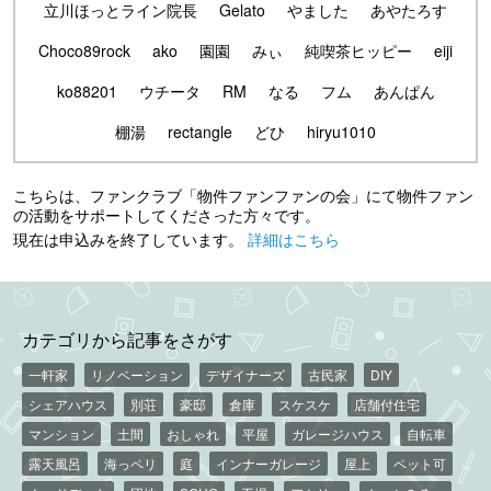
立川ほっとライン院長
Gelato
やました
あやたろす
Choco89rock
ako
園園
みぃ
純喫茶ヒッピー
eiji
ko88201
ウチータ
RM
なる
フム
あんぱん
棚湯
rectangle
どひ
hiryu1010
こちらは、ファンクラブ「物件ファンファンの会」にて物件ファン
の活動をサポートしてくださった方々です。
現在は申込みを終了しています。
詳細はこちら
カテゴリから記事をさがす
一軒家
リノベーション
デザイナーズ
古民家
DIY
シェアハウス
別荘
豪邸
倉庫
スケスケ
店舗付住宅
マンション
土間
おしゃれ
平屋
ガレージハウス
自転車
露天風呂
海っペリ
庭
インナーガレージ
屋上
ペット可