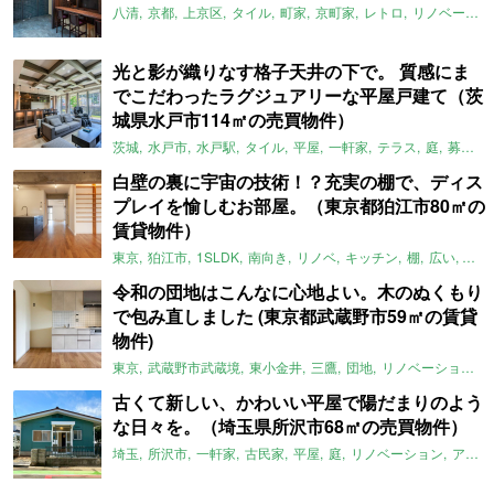
八清
京都
上京区
タイル
町家
京町家
レトロ
リノベーション
光と影が織りなす格子天井の下で。 質感にま
でこだわったラグジュアリーな平屋戸建て（茨
城県水戸市114㎡の売買物件）
茨城
水戸市
水戸駅
タイル
平屋
一軒家
テラス
庭
募集中
白壁の裏に宇宙の技術！？充実の棚で、ディス
プレイを愉しむお部屋。（東京都狛江市80㎡の
賃貸物件）
東京
狛江市
1SLDK
南向き
リノベ
キッチン
棚
広い
ガイ
令和の団地はこんなに心地よい。木のぬくもり
で包み直しました (東京都武蔵野市59㎡の賃貸
物件)
東京
武蔵野市武蔵境
東小金井
三鷹
団地
リノベーション
古くて新しい、かわいい平屋で陽だまりのよう
な日々を。（埼玉県所沢市68㎡の売買物件）
埼玉
所沢市
一軒家
古民家
平屋
庭
リノベーション
アメリカンハウス