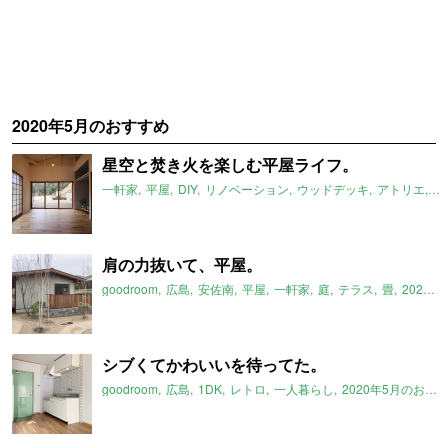
2020年5月のおすすめ
星空と焚き火を楽しむ平屋ライフ。
一軒家
平屋
DIY
リノベーション
ウッドデッキ
アトリエ
#
肩の力抜いて、平屋。
goodroom
広島
安佐南
平屋
一軒家
庭
テラス
畳
2020年5月のおすすめ
シブくてかわいいを待ってた。
goodroom
広島
1DK
レトロ
一人暮らし
2020年5月のおすすめ