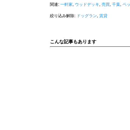
福岡市箱崎線
箱崎九大前駅
日田彦山
関連:
一軒家
,
ウッドデッキ
,
売買
,
千葉
,
ペ
ライター：増成かおり
賃貸
絞り込み解除:
ドッグラン
,
賃貸
こんな記事もあります