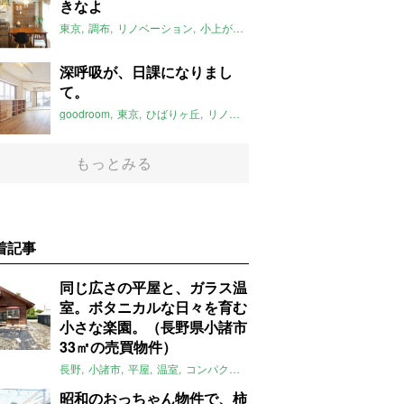
きなよ
東京
調布
リノベーション
小上がり
2019年6月のおすすめ
深呼吸が、日課になりまし
て。
goodroom
東京
ひばりヶ丘
リノベーション
無垢杉
2019年6月の
もっとみる
着記事
同じ広さの平屋と、ガラス温
室。ボタニカルな日々を育む
小さな楽園。（長野県小諸市
33㎡の売買物件）
長野
小諸市
平屋
温室
コンパクト
自然
植物
庭
吹き抜け
無垢
昭和のおっちゃん物件で、柿