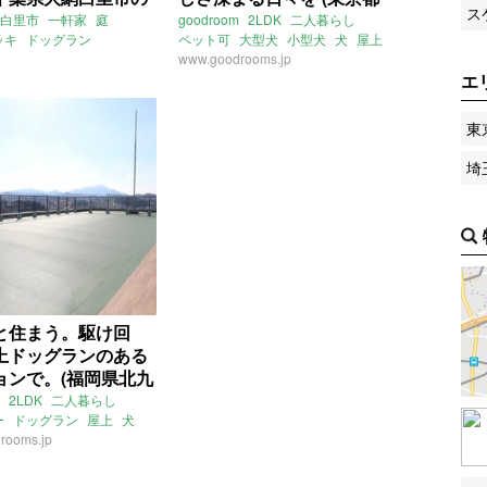
ス
件）
練馬区51㎡の賃貸物件)
白里市
一軒家
庭
goodroom
2LDK
二人暮らし
ッキ
ドッグラン
ペット可
大型犬
小型犬
犬
屋上
九十九里浜
白里海岸
ドッグラン
www.goodrooms.jp
アジリティ
駅近
エ
駅チカ
マンション
東京地下鉄有楽町線
氷川台駅
西武有楽町線
新桜台駅
東
小竹向原駅
ライター：増成かおり
賃貸
埼
と住まう。駆け回
上ドッグランのある
ョンで。(福岡県北九
㎡の賃貸物件)
2LDK
二人暮らし
ー
ドッグラン
屋上
犬
rooms.jp
洗い場
南
ペット
福岡
倉北
北九州高速鉄道
豊本線
南小倉駅