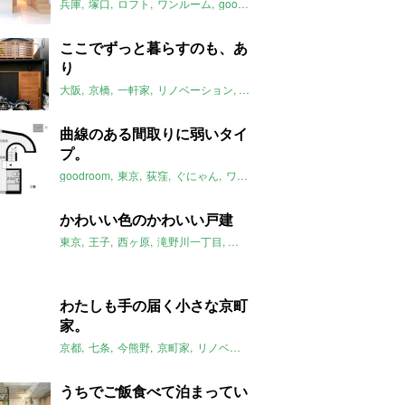
兵庫
塚口
ロフト
ワンルーム
goodroom
2019年6月のおすすめ
ここでずっと暮らすのも、あ
り
大阪
京橋
一軒家
リノベーション
ウッドデッキ
箱階段
2019年
曲線のある間取りに弱いタイ
プ。
goodroom
東京
荻窪
ぐにゃん
ワンルーム
スケスケ
間取り図
2
かわいい色のかわいい戸建
東京
王子
西ヶ原
滝野川一丁目
一軒家
平屋
2019年6月のおすす
わたしも手の届く小さな京町
家。
京都
七条
今熊野
京町家
リノベーション
2019年6月のおすすめ
うちでご飯食べて泊まってい