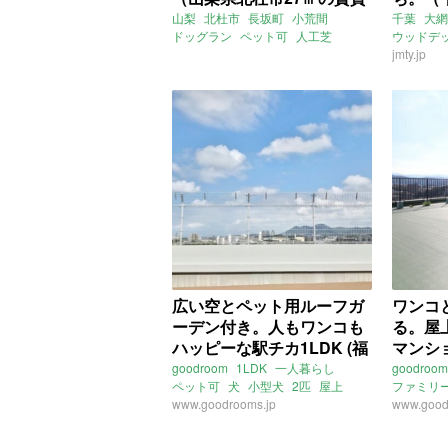
物件）
賃貸物
山梨
北杜市
長坂町
小荒間
千葉
大網
ドッグラン
ペット可
人工芝
ウッドデ
八ヶ岳
富士山
移住
海が近い
jmty.jp
ライター：増成かおり
募集中
賃貸
賃貸
広い空とペット用ルーフガ
ワンコ
ーデン付き。人もワンコも
る。屋
ハッピーな駅チカ1LDK (福
マンシ
岡市東区40㎡の賃貸物件)
州市58
goodroom
1LDK
一人暮らし
goodroom
ペット可
犬
小型犬
2匹
屋上
ファミリ
ルーフバルコニー
www.goodrooms.jp
ルーフガーデン
小型犬
www.good
足
ドッグラン
足洗い場
角部屋
南
北九州
小
福岡
鹿児島本線
箱崎駅
片野駅
日