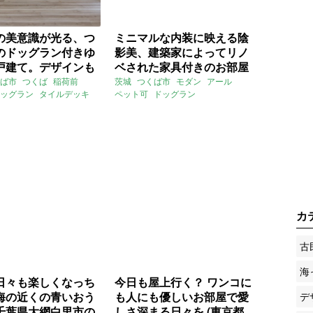
の美意識が光る、つ
ミニマルな内装に映える陰
のドッグラン付きゆ
影美、建築家によってリノ
戸建て。デザインも
ベされた家具付きのお部屋
もちょうどよく。
（茨城県つくば市39㎡の賃
ば市
つくば
稲荷前
茨城
つくば市
モダン
アール
ッグラン
タイルデッキ
ペット可
ドッグラン
県つくば市102㎡の
貸物件）
しゃれ
モダン
ブラック
デザイナーズ
リノベーション
件）
賃貸
ミニマル
シンプル
ライター：山中みく
賃貸
カ
古
海
日々も楽しくなっち
今日も屋上行く？ ワンコに
海の近くの青いおう
も人にも優しいお部屋で愛
デ
千葉県大網白里市の
しさ深まる日々を (東京都