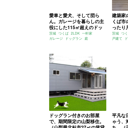
愛車と愛犬、そして団ら
建築家
ん。ガレージを暮らしの主
くば市
役にした115㎡超えのドッ
ったり
グラン付き戸建て（茨城県
利便性
茨城
つくば
2LDK
一軒家
茨城
つく
ガレージ
ドッグラン
庭
戸建て
ド
つくば市115㎡の賃貸物
（茨城
ライター：ほしりょうこ
SOLID
お
件）
賃貸物
ガレージハウス
募集中
賃貸
二階建て
ドッグラン付きのお部屋
平凡な
で、期間限定の山梨移住。
ゃう、
（山梨県北杜市27㎡の賃貸
ち。（