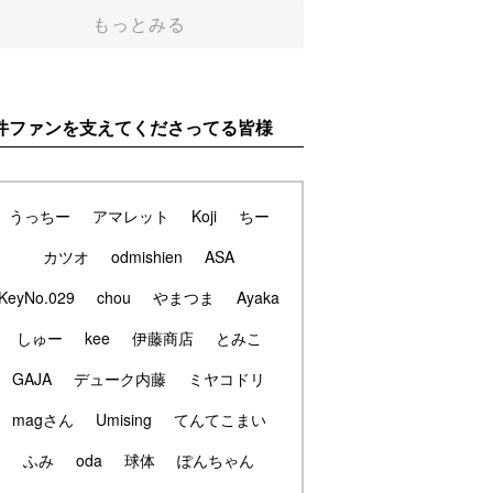
もっとみる
件ファンを支えてくださってる皆様
うっちー
アマレット
Koji
ちー
カツオ
odmishien
ASA
KeyNo.029
chou
やまつま
Ayaka
しゅー
kee
伊藤商店
とみこ
GAJA
デューク内藤
ミヤコドリ
magさん
Umising
てんてこまい
ふみ
oda
球体
ぽんちゃん