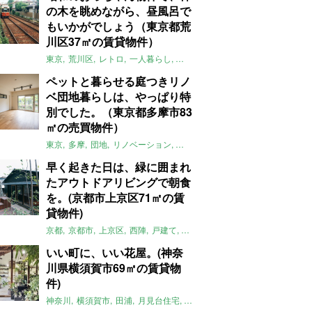
の木を眺めながら、昼風呂で
もいかがでしょう（東京都荒
川区37㎡の賃貸物件）
東京
荒川区
レトロ
一人暮らし
タイル
昭和レトロ
大家女子
トダ
ペットと暮らせる庭つきリノ
ベ団地暮らしは、やっぱり特
別でした。（東京都多摩市83
㎡の売買物件）
東京
多摩
団地
リノベーション
庭
ペット可
大家女子
団地リノベ
早く起きた日は、緑に囲まれ
たアウトドアリビングで朝食
を。(京都市上京区71㎡の賃
貸物件)
京都
京都市
上京区
西陣
戸建て
平屋
京町家
リノベーション
庭
いい町に、いい花屋。(神奈
川県横須賀市69㎡の賃貸物
件)
神奈川
横須賀市
田浦
月見台住宅
一軒家
店舗付住宅
食住近接
土