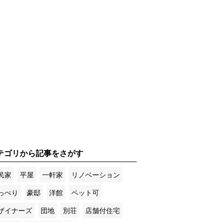
テゴリから記事をさがす
民家
平屋
一軒家
リノベーション
っぺり
豪邸
洋館
ペット可
ザイナーズ
団地
別荘
店舗付住宅