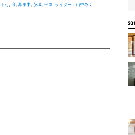
線
城野駅
賃貸
ット可
,
庭
,
募集中
,
茨城
,
平屋
,
ライター：山中みく
2