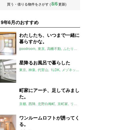
8/6
買う・借りる物件をさがす (
更新)
019年6月のおすすめ
わたしたち、いつまで一緒に
暮らすかな。
goodroom
東京
高幡不動
ふたりぐらし
3DK
2019年6月のおすす
星降るお風呂で暮らした
東京
神泉
代官山
1LDK
メゾネット
ジャグジー
2019年6月のお
町家にアーチ、足してみまし
た。
京都
西陣
北野白梅町
京町家
リノベーション
アーチ
八清
201
ワンルームロフトが誘ってく
る。