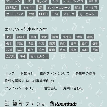
マンション
土間
おしゃれ
平屋
ガレージハウス
自転車
露天風呂
海っペリ
庭
インナーガレージ
屋上
ペット可
ウッドデッキ
団地
SOHO
工場
アトリエ
もっとみる…
エリアから記事をさがす
東京
神奈川
京都
大阪
福岡
北海道
宮城
群馬
栃木
茨城
埼玉
千葉
新潟
長野
静岡
愛知
岐阜
石川
滋賀
奈良
兵庫
岡山
広島
徳島
熊本
長崎
鹿児島
沖縄
もっとみる…
トップ
お知らせ
物件ファンについて
募集中の物件
物件を掲載するには(事業者向け)
プライバシーポリシー
運営会社
お問い合わせ