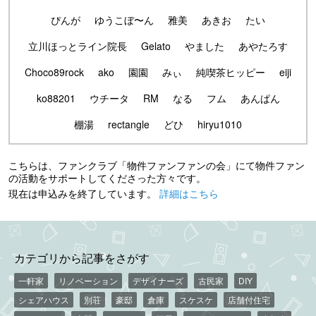
ぴんが
ゆうこぼ〜ん
雅美
あきお
たい
立川ほっとライン院長
Gelato
やました
あやたろす
Choco89rock
ako
園園
みぃ
純喫茶ヒッピー
eiji
ko88201
ウチータ
RM
なる
フム
あんぱん
棚湯
rectangle
どひ
hiryu1010
こちらは、ファンクラブ「物件ファンファンの会」にて物件ファン
の活動をサポートしてくださった方々です。
現在は申込みを終了しています。
詳細はこちら
カテゴリから記事をさがす
一軒家
リノベーション
デザイナーズ
古民家
DIY
シェアハウス
別荘
豪邸
倉庫
スケスケ
店舗付住宅