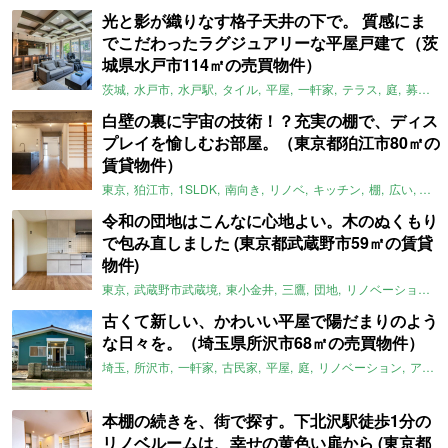
光と影が織りなす格子天井の下で。 質感にま
でこだわったラグジュアリーな平屋戸建て（茨
城県水戸市114㎡の売買物件）
茨城
水戸市
水戸駅
タイル
平屋
一軒家
テラス
庭
募集中
白壁の裏に宇宙の技術！？充実の棚で、ディス
プレイを愉しむお部屋。（東京都狛江市80㎡の
賃貸物件）
東京
狛江市
1SLDK
南向き
リノベ
キッチン
棚
広い
ガイ
令和の団地はこんなに心地よい。木のぬくもり
で包み直しました (東京都武蔵野市59㎡の賃貸
物件)
東京
武蔵野市武蔵境
東小金井
三鷹
団地
リノベーション
古くて新しい、かわいい平屋で陽だまりのよう
な日々を。（埼玉県所沢市68㎡の売買物件）
埼玉
所沢市
一軒家
古民家
平屋
庭
リノベーション
アメリカンハウス
本棚の続きを、街で探す。下北沢駅徒歩1分の
リノベルームは、幸せの黄色い扉から (東京都