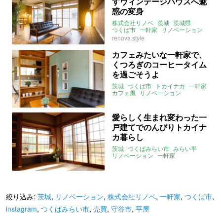
すヴィンテージハウスへ魅
惑の変身
株式会社リノベ
茨城
茨城県
つくば市
一軒家
リノベーション
ヴィンテージ
庭
一人暮らし
renova.style
二人暮らし
トカイナカ
カフェみたいな一軒家で、
くつろぎのコーヒータイム
を過ごそうよ
茨城
つくば市
トカイナカ
一軒家
カフェ風
リノベーション
株式会社リノベ
instagram
愛らしく生まれ変わった一
戸建てでのんびりトカイナ
カ暮らし
茨城
つくばみらい市
みらい平
リノベーション
一軒家
トカイナカ
株式会社リノベ
instagram
2021年11月のおすすめ
絞り込み:
茨城
,
リノベーション
,
株式会社リノベ
,
一軒家
,
つくば市
,
instagram
,
つくばみらい市
,
売買
,
守谷市
,
平屋