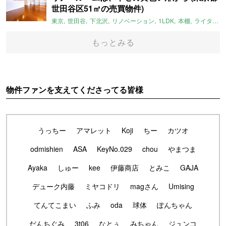
世田谷区51㎡の売買物件)
東京
世田谷
下北沢
リノベーション
1LDK
本棚
ライター：ほしりょうこ
もっとみる
物件ファンを支えてくださってる皆様
うっちー
アマレット
Koji
ちー
カツオ
odmishien
ASA
KeyNo.029
chou
やまつま
Ayaka
しゅー
kee
伊藤商店
とみこ
GAJA
デューク内藤
ミヤコドリ
magさん
Umising
てんてこまい
ふみ
oda
球体
ぽんちゃん
だんちぐみ
3t06
なとぅ
みちゃん
ジュンコ