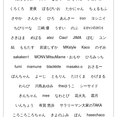
くろくろ
更夜
ぽるぴいお
たかにゃん
ちぇるもふ
さやか
さんかく
ひろ
あんさー
iron
ヨシニイ
ちびりーな
三嶋 優
うすい
のぶ
ﾈｺﾁｬﾝのｶﾘﾝﾄ
さきはま
めばる
atez
Ciao!
JIMA
ぽむ
ユン
結
ももたす
岩波しずか
MKstyle
Kaco
のぞみ
sakaken1
MONV.MitsuMame・おもや
ひろみっち
fumi
mamune
blackkite
masako.o
おさるー
ぽんちゃん
よーじ
ともりん
たけくま
かげまる
わらび
川島あゆみ
theゆうこ
シーサイド
きんちゃん
mee
なわとび
花火丸
霜月
いんちょう
有賀 悠歩
サラリーマン大家のTAKA
ころころころちゃん
きよのふみ
ぽん
hasechaco