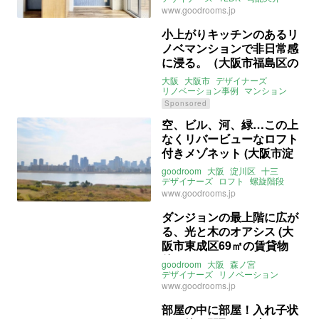
最上階
角部屋
眺望
goodroom
www.goodrooms.jp
賃貸
小上がりキッチンのあるリ
ノベマンションで非日常感
に浸る。（大阪市福島区の
リノベーション事例）
大阪
大阪市
デザイナーズ
リノベーション事例
マンション
リノベマンション
関西
Sponsored
株式会社ひかり工務店
売買
空、ビル、河、緑…この上
なくリバービューなロフト
付きメゾネット (大阪市淀
川区30㎡の賃貸物件)
goodroom
大阪
淀川区
十三
デザイナーズ
ロフト
螺旋階段
リバービュー
ルーフバルコニー
www.goodrooms.jp
ライター：葱山紫蘇子
賃貸
ダンジョンの最上階に広が
る、光と木のオアシス (大
阪市東成区69㎡の賃貸物
件)
goodroom
大阪
森ノ宮
デザイナーズ
リノベーション
メゾネット
最上階
賃貸
www.goodrooms.jp
部屋の中に部屋！入れ子状