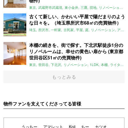
物件)
東京
武蔵野市武蔵境
東小金井
三鷹
団地
リノベーション
古くて新しい、かわいい平屋で陽だまりのよう
な日々を。（埼玉県所沢市68㎡の売買物件）
埼玉
所沢市
一軒家
古民家
平屋
庭
リノベーション
アメリカンハウス
本棚の続きを、街で探す。下北沢駅徒歩1分の
リノベルームは、幸せの黄色い扉から (東京都
世田谷区51㎡の売買物件)
東京
世田谷
下北沢
リノベーション
1LDK
本棚
ライター：ほしりょうこ
もっとみる
物件ファンを支えてくださってる皆様
うっちー
アマレット
Koji
ちー
カツオ