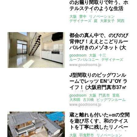
のお籠り間取りで叶う、ホ
テルステイのような生活
（大阪府豊中市61㎡の施工
大阪
豊中
リノベーション
事例）
デザイナーズ
庭
大家女子
関西
株式会社ひかり工務店
都会の真ん中で、のびのび
背伸び！ええとこどりルー
バル付きのメゾネット (大
阪市淀川区45㎡の賃貸物
goodroom
大阪
十三
件)
ルーフバルコニー
デザイナーズ
メゾネット
ライター：葱山紫蘇子
www.goodrooms.jp
賃貸
J型間取りのビッグワンル
ームでレッツ EN“J”OY ラ
イフ！ (大阪府門真市37㎡
の賃貸物件)
goodroom
大阪
門真市
萱島
大和田
古川橋
ビッグワンルーム
デザイナーズ
www.goodrooms.jp
ライター：葱山紫蘇子
賃貸
蔵と離れも付いた+αの空間
を遊び尽くす、和のテイス
トを丁寧に残したリノベー
ション。（大阪府羽曳野市
大阪
羽曳野市
リノベーション