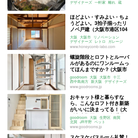
174㎡の売買物件）
デザイナーズ
一軒家
離れ
蔵
レトロ
美想空間
売買
ほどよい・すみよい・ちょ
うどよい。3拍子揃ったリ
ノベ戸建（大阪市港区104
㎡の売買物件）
大阪
大阪市
リノベーション
デザイナーズ
レトロ
ガレージ
一軒家
関西
売買
www.honeycomb-labo.com
螺旋階段とロフトとルーバ
ルがあるのにワンルームっ
てほんまですか？ (大阪市
淀川区29㎡の賃貸物件)
goodroom
大阪
大阪市
十三
西中島南方
新大阪
デザイナーズ
螺旋階段
ロフト
ペット
川っぺり
www.goodrooms.jp
リバービュー
ルーフバルコニー
ライター：葱山紫蘇子
賃貸
おキャット様と暮らすな
ら、こんなロフト付き新築
がいいに決まってる！ (大
阪市生野区22㎡の賃貸物
goodroom
大阪
生野区
南巽
件)
北巽
JR平野
ペット
キャットウォーク
ロフト
www.goodrooms.jp
デザイナーズ
ライター：葱山紫蘇子
賃貸
スケスケバスルーム礼賛！