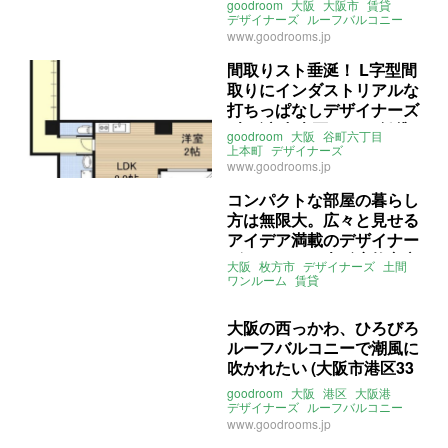
goodroom
大阪
大阪市
賃貸
デザイナーズ
ルーフバルコニー
スケスケ
バスルーム
www.goodrooms.jp
ライター：くまのなな
賃貸
間取りスト垂涎！ L字型間
取りにインダストリアルな
打ちっぱなしデザイナーズ
(大阪市中央区38㎡の賃貸
goodroom
大阪
谷町六丁目
物件)
上本町
デザイナーズ
打ちっぱなし
インダストリアル
www.goodrooms.jp
ペット
ライター：葱山紫蘇子
賃貸
コンパクトな部屋の暮らし
方は無限大。広々と見せる
アイデア満載のデザイナー
ズアパート（大阪府枚方市
大阪
枚方市
デザイナーズ
土間
19.5㎡の賃貸物件）
ワンルーム
賃貸
大阪の西っかわ、ひろびろ
ルーフバルコニーで潮風に
吹かれたい (大阪市港区33
㎡の賃貸物件)
goodroom
大阪
港区
大阪港
デザイナーズ
ルーフバルコニー
ロフト
海
ライター：葱山紫蘇子
www.goodrooms.jp
賃貸