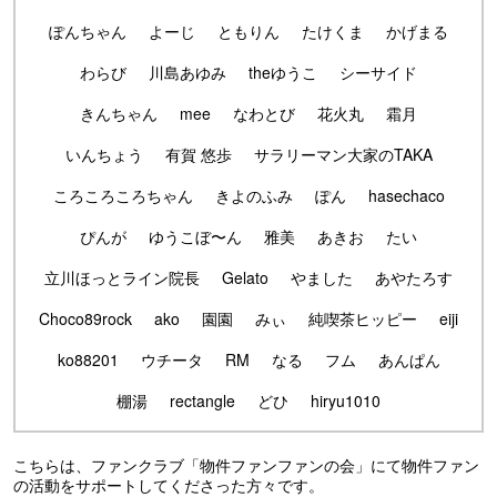
ぽんちゃん
よーじ
ともりん
たけくま
かげまる
わらび
川島あゆみ
theゆうこ
シーサイド
きんちゃん
mee
なわとび
花火丸
霜月
いんちょう
有賀 悠歩
サラリーマン大家のTAKA
ころころころちゃん
きよのふみ
ぽん
hasechaco
ぴんが
ゆうこぼ〜ん
雅美
あきお
たい
立川ほっとライン院長
Gelato
やました
あやたろす
Choco89rock
ako
園園
みぃ
純喫茶ヒッピー
eiji
ko88201
ウチータ
RM
なる
フム
あんぱん
棚湯
rectangle
どひ
hiryu1010
こちらは、ファンクラブ「物件ファンファンの会」にて物件ファン
の活動をサポートしてくださった方々です。