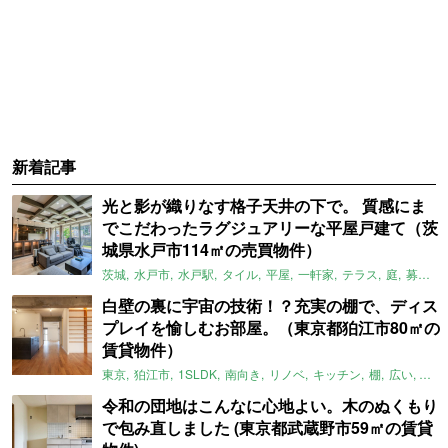
新着記事
光と影が織りなす格子天井の下で。 質感にま
でこだわったラグジュアリーな平屋戸建て（茨
城県水戸市114㎡の売買物件）
茨城
水戸市
水戸駅
タイル
平屋
一軒家
テラス
庭
募集中
白壁の裏に宇宙の技術！？充実の棚で、ディス
プレイを愉しむお部屋。（東京都狛江市80㎡の
賃貸物件）
東京
狛江市
1SLDK
南向き
リノベ
キッチン
棚
広い
ガイ
令和の団地はこんなに心地よい。木のぬくもり
で包み直しました (東京都武蔵野市59㎡の賃貸