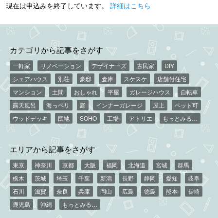
現在は申込みを終了しています。
詳細はこちら
カテゴリから記事をさがす
一軒家
リノベーション
デザイナーズ
古民家
DIY
シェアハウス
別荘
豪邸
倉庫
スケスケ
店舗付住宅
マンション
土間
おしゃれ
平屋
ガレージハウス
自転車
露天風呂
海っペリ
庭
インナーガレージ
屋上
ペット可
ウッドデッキ
団地
SOHO
工場
アトリエ
もっとみる…
エリアから記事をさがす
東京
神奈川
京都
大阪
福岡
北海道
宮城
群馬
栃木
茨城
埼玉
千葉
新潟
長野
静岡
愛知
岐阜
石川
滋賀
奈良
兵庫
岡山
広島
徳島
熊本
長崎
鹿児島
沖縄
もっとみる…