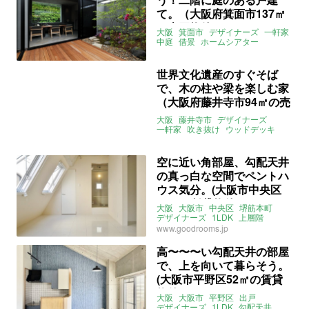
て。（大阪府箕面市137㎡
の売買物件）
大阪
箕面市
デザイナーズ
一軒家
中庭
借景
ホームシアター
株式会社ひかり工務店
募集中
売買
世界文化遺産のすぐそば
で、木の柱や梁を楽しむ家
（大阪府藤井寺市94㎡の売
買物件）
大阪
藤井寺市
デザイナーズ
一軒家
吹き抜け
ウッドデッキ
募集中
売買
空に近い角部屋、勾配天井
の真っ白な空間でペントハ
ウス気分。(大阪市中央区
58㎡の賃貸物件)
大阪
大阪市
中央区
堺筋本町
デザイナーズ
1LDK
上層階
角部屋
勾配天井
スケスケ
www.goodrooms.jp
goodroom
賃貸
高〜〜〜い勾配天井の部屋
で、上を向いて暮らそう。
(大阪市平野区52㎡の賃貸
物件)
大阪
大阪市
平野区
出戸
デザイナーズ
1LDK
勾配天井