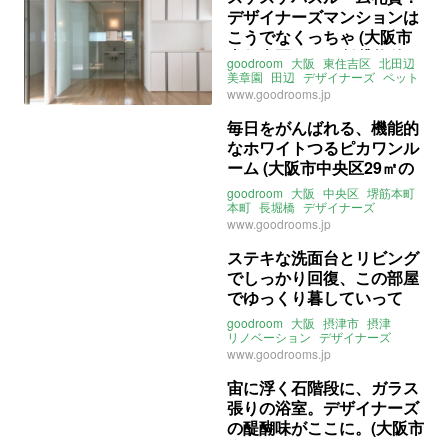
デザイナーズマンションは
こうでなくっちゃ (大阪市
東住吉区38㎡の賃貸物件)
goodroom
大阪
東住吉区
北田辺
美章園
田辺
デザイナーズ
ペット
レインシャワー
www.goodrooms.jp
ライター：葱山紫蘇子
賃貸
毎日をがんばれる、機能的
なホワイトつるピカワンル
ーム (大阪市中央区29㎡の
賃貸物件)
goodroom
大阪
中央区
堺筋本町
本町
長堀橋
デザイナーズ
ライター：葱山紫蘇子
賃貸
www.goodrooms.jp
ステキな洗面台とリビング
でしっかり回復、この部屋
でゆっくり暮していって
ね。(大阪府摂津市42㎡の
goodroom
大阪
摂津市
摂津
賃貸物件)
リノベーション
デザイナーズ
洗面台
ライター：葱山紫蘇子
www.goodrooms.jp
賃貸
宙に浮く石階段に、ガラス
張りの浴室。デザイナーズ
の醍醐味がここに。(大阪市
浪速区58㎡の賃貸物件)