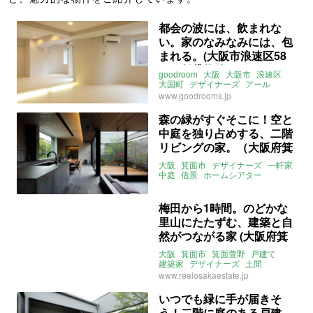
都会の波には、飲まれな
い。家のなみなみには、包
まれる。(大阪市浪速区58
㎡の賃貸物件)
goodroom
大阪
大阪市
浪速区
大国町
デザイナーズ
アール
1LDK
賃貸
www.goodrooms.jp
森の緑がすぐそこに！空と
中庭を独り占めする、二階
リビングの家。（大阪府箕
面市137㎡の売買物件）
大阪
箕面市
デザイナーズ
一軒家
中庭
借景
ホームシアター
株式会社ひかり工務店
募集中
売買
梅田から1時間。のどかな
里山にたたずむ、建築と自
然がつながる家 (大阪府箕
面市59㎡の売買物件)
大阪
箕面市
箕面萱野
戸建て
建築家
デザイナーズ
土間
吹き抜け
庭
セカンドハウス
住居
www.realosakaestate.jp
売買
いつでも緑に手が届きそ
う！二階に庭のある戸建