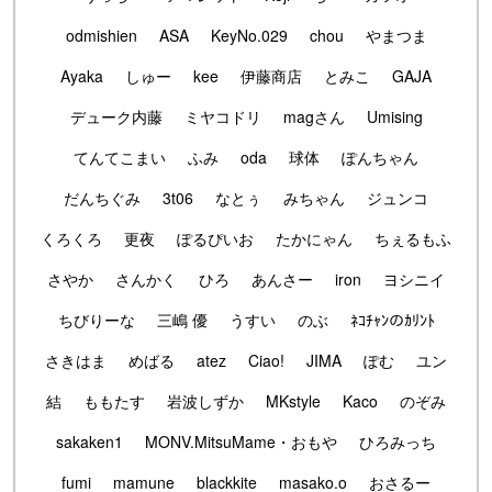
odmishien
ASA
KeyNo.029
chou
やまつま
Ayaka
しゅー
kee
伊藤商店
とみこ
GAJA
デューク内藤
ミヤコドリ
magさん
Umising
てんてこまい
ふみ
oda
球体
ぽんちゃん
だんちぐみ
3t06
なとぅ
みちゃん
ジュンコ
くろくろ
更夜
ぽるぴいお
たかにゃん
ちぇるもふ
さやか
さんかく
ひろ
あんさー
iron
ヨシニイ
ちびりーな
三嶋 優
うすい
のぶ
ﾈｺﾁｬﾝのｶﾘﾝﾄ
さきはま
めばる
atez
Ciao!
JIMA
ぽむ
ユン
結
ももたす
岩波しずか
MKstyle
Kaco
のぞみ
sakaken1
MONV.MitsuMame・おもや
ひろみっち
fumi
mamune
blackkite
masako.o
おさるー