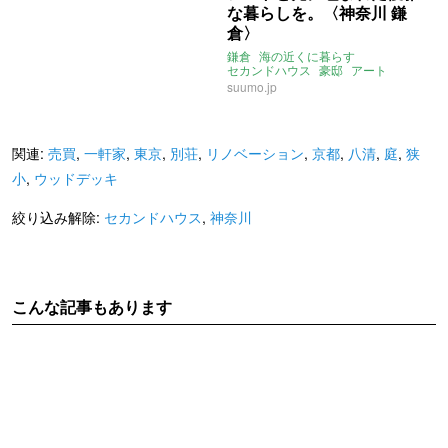
な暮らしを。〈神奈川 鎌
倉〉
鎌倉
海の近くに暮らす
セカンドハウス
豪邸
アート
シンプルモダン
神奈川
鎌倉市
suumo.jp
関連:
売買
,
一軒家
,
東京
,
別荘
,
リノベーション
,
京都
,
八清
,
庭
,
狭
小
,
ウッドデッキ
絞り込み解除:
セカンドハウス
,
神奈川
こんな記事もあります