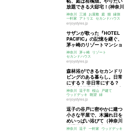
帖、庭は柑橘畑。やりたい
放題できる大邸宅！(神奈川
県三浦市191㎡の売買物件)
神奈川
三浦
お屋敷
庭
畑
縁側
一軒家
アトリエ
セカンドハウス
大家女子
売買
enjoystyles.jp
サザンが歌った『HOTEL
PACIFIC』の記憶を継ぐ、
茅ヶ崎のリゾートマンショ
ン。(神奈川県茅ヶ崎市108
神奈川
茅ヶ崎
リゾート
㎡の売買物件)
セカンドハウス
リゾートマンション
ペット可
海
enjoystyles.jp
サザン
大家女子
売買
森林浴ができるセカンドリ
ビングのある暮らし。日常
にする？ 非日常にする？
(神奈川県逗子市102㎡の売
神奈川
逗子市
桜山
戸建て
買物件)
ウッドデッキ
眺望
緑
セカンドハウス
3LDK
enjoystyles.jp
ENJOYSTYLE
売買
逗子の谷戸に密やかに建つ
小さな平屋で、木漏れ日を
めいっぱい浴びて（神奈川
県逗子市28㎡の売買物件）
神奈川
逗子
一軒家
ウッドデッキ