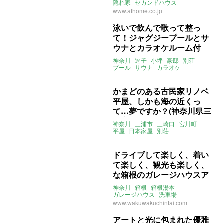
隠れ家
セカンドハウス
ライター：ほしりょうこ
www.athome.co.jp
株式会社原窓
募集中
売買
泳いで飲んで歌って整っ
て！ジャグジープールとサ
ウナとカラオケルーム付
き、海の近くの豪邸で私は
神奈川
逗子
小坪
豪邸
別荘
人魚になる（神奈川県逗子
プール
サウナ
カラオケ
セカンドハウス
民泊
市183㎡の売買物件）
ライター：葱山紫蘇子
売買
かまどのある古民家リノベ
平屋、しかも海の近くっ
て…夢ですか？(神奈川県三
浦市118㎡の売買物件)
神奈川
三浦市
三崎口
宮川町
平屋
日本家屋
別荘
セカンドハウス
土間
かまど
ライター：葱山紫蘇子
売買
ドライブして楽しく、着い
て楽しく、観光も楽しく、
な箱根のガレージハウスア
パートメント(神奈川県足柄
神奈川
箱根
箱根湯本
下郡55㎡～の賃貸物件)
ガレージハウス
洗車場
シェア賃貸
温泉街
別荘
www.wakuwakuchintai.com
セカンドハウス
ペット可
賃貸
アートと光に包まれた優雅