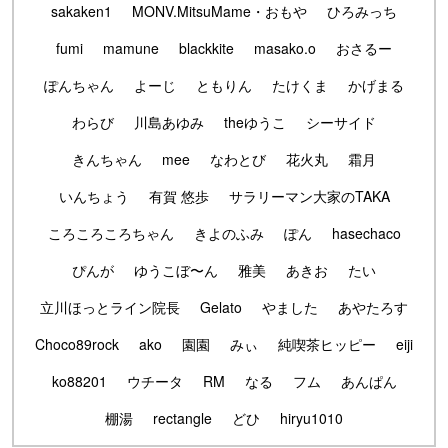
sakaken1
MONV.MitsuMame・おもや
ひろみっち
fumi
mamune
blackkite
masako.o
おさるー
ぽんちゃん
よーじ
ともりん
たけくま
かげまる
わらび
川島あゆみ
theゆうこ
シーサイド
きんちゃん
mee
なわとび
花火丸
霜月
いんちょう
有賀 悠歩
サラリーマン大家のTAKA
ころころころちゃん
きよのふみ
ぽん
hasechaco
ぴんが
ゆうこぼ〜ん
雅美
あきお
たい
立川ほっとライン院長
Gelato
やました
あやたろす
Choco89rock
ako
園園
みぃ
純喫茶ヒッピー
eiji
ko88201
ウチータ
RM
なる
フム
あんぱん
棚湯
rectangle
どひ
hiryu1010