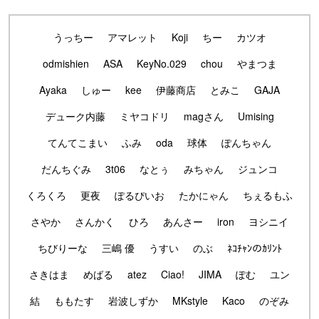
うっちー
アマレット
Koji
ちー
カツオ
odmishien
ASA
KeyNo.029
chou
やまつま
Ayaka
しゅー
kee
伊藤商店
とみこ
GAJA
デューク内藤
ミヤコドリ
magさん
Umising
てんてこまい
ふみ
oda
球体
ぽんちゃん
だんちぐみ
3t06
なとぅ
みちゃん
ジュンコ
くろくろ
更夜
ぽるぴいお
たかにゃん
ちぇるもふ
さやか
さんかく
ひろ
あんさー
iron
ヨシニイ
ちびりーな
三嶋 優
うすい
のぶ
ﾈｺﾁｬﾝのｶﾘﾝﾄ
さきはま
めばる
atez
Ciao!
JIMA
ぽむ
ユン
結
ももたす
岩波しずか
MKstyle
Kaco
のぞみ