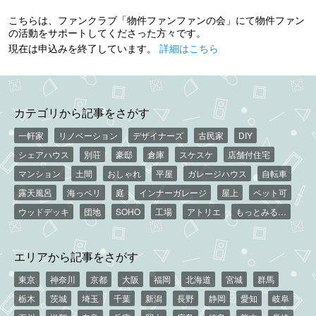
こちらは、ファンクラブ「物件ファンファンの会」にて物件ファン
の活動をサポートしてくださった方々です。
現在は申込みを終了しています。
詳細はこちら
カテゴリから記事をさがす
一軒家
リノベーション
デザイナーズ
古民家
DIY
シェアハウス
別荘
豪邸
倉庫
スケスケ
店舗付住宅
マンション
土間
おしゃれ
平屋
ガレージハウス
自転車
露天風呂
海っペリ
庭
インナーガレージ
屋上
ペット可
ウッドデッキ
団地
SOHO
工場
アトリエ
もっとみる…
エリアから記事をさがす
東京
神奈川
京都
大阪
福岡
北海道
宮城
群馬
栃木
茨城
埼玉
千葉
新潟
長野
静岡
愛知
岐阜