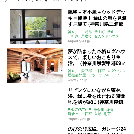
眺望＋本小屋＋ウッドデッ
キ＝優勝！ 葉山の海を見渡
す戸建て (神奈川県三浦郡
99㎡の売買物件)
神奈川
三浦郡
葉山町
葉山
一軒家
戸建て
セカンドハウス
スケルトンハウス
眺望
enjoystyles.jp
ウッドデッキ
駐車場
2LDK
ENJOYSTYLE
売買
夢が詰まった本格ログハウ
スで、楽しいおこもり生
活。（神奈川県愛甲郡89㎡
の売買物件）
神奈川
愛甲郡
一軒家
ログハウス
屋根裏部屋
ウッドデッキ
ロフト
庭
別荘
セカンドハウス
www.y-as.jp
ドッグラン
アンティーク
募集中
売買
リビングにいながら森林
浴。緑に身をゆだねる避暑
地を我が家に (神奈川県鎌
倉市195㎡の売買物件)
ENJOYSTYLE
神奈川
鎌倉
鎌倉市
一軒家
自然
別荘
セカンドハウス
緑
売買
enjoystyles.jp
のびのび広縁、ガレージ24