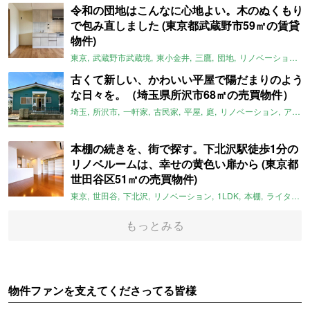
令和の団地はこんなに心地よい。木のぬくもり
で包み直しました (東京都武蔵野市59㎡の賃貸
物件)
東京
武蔵野市武蔵境
東小金井
三鷹
団地
リノベーション
古くて新しい、かわいい平屋で陽だまりのよう
な日々を。（埼玉県所沢市68㎡の売買物件）
埼玉
所沢市
一軒家
古民家
平屋
庭
リノベーション
アメリカンハウス
本棚の続きを、街で探す。下北沢駅徒歩1分の
リノベルームは、幸せの黄色い扉から (東京都
世田谷区51㎡の売買物件)
東京
世田谷
下北沢
リノベーション
1LDK
本棚
ライター：ほしりょうこ
もっとみる
物件ファンを支えてくださってる皆様