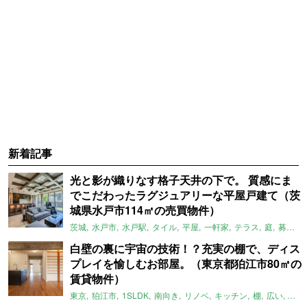
新着記事
光と影が織りなす格子天井の下で。 質感にま
でこだわったラグジュアリーな平屋戸建て（茨
城県水戸市114㎡の売買物件）
茨城
水戸市
水戸駅
タイル
平屋
一軒家
テラス
庭
募集中
白壁の裏に宇宙の技術！？充実の棚で、ディス
プレイを愉しむお部屋。（東京都狛江市80㎡の
賃貸物件）
東京
狛江市
1SLDK
南向き
リノベ
キッチン
棚
広い
ガイ