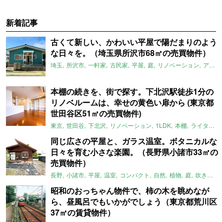
新着記事
古くて新しい、かわいい平屋で陽だまりのよう
な日々を。（埼玉県所沢市68㎡の売買物件）
埼玉
所沢市
一軒家
古民家
平屋
庭
リノベーション
アメリカンハウス
本棚の続きを、街で探す。下北沢駅徒歩1分の
リノベルームは、幸せの黄色い扉から (東京都
世田谷区51㎡の売買物件)
東京
世田谷
下北沢
リノベーション
1LDK
本棚
ライター：ほしりょうこ
同じ広さの平屋と、ガラス温室。ボタニカルな
日々を育む小さな楽園。（長野県小諸市33㎡の
売買物件）
長野
小諸市
平屋
温室
コンパクト
自然
植物
庭
吹き抜け
昭和のおっちゃん物件で、柿の木を眺めなが
ら、昼風呂でもいかがでしょう（東京都荒川区
37㎡の賃貸物件）