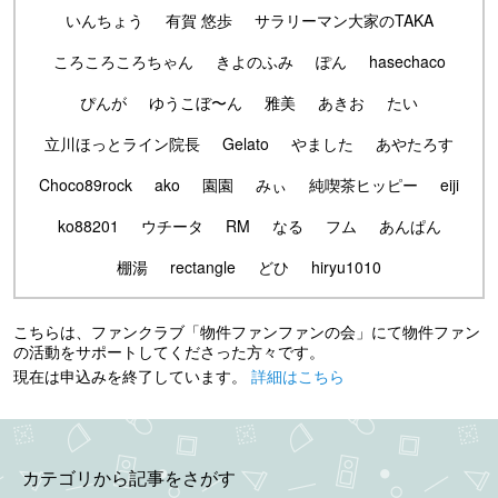
いんちょう
有賀 悠歩
サラリーマン大家のTAKA
ころころころちゃん
きよのふみ
ぽん
hasechaco
ぴんが
ゆうこぼ〜ん
雅美
あきお
たい
立川ほっとライン院長
Gelato
やました
あやたろす
Choco89rock
ako
園園
みぃ
純喫茶ヒッピー
eiji
ko88201
ウチータ
RM
なる
フム
あんぱん
棚湯
rectangle
どひ
hiryu1010
こちらは、ファンクラブ「物件ファンファンの会」にて物件ファン
の活動をサポートしてくださった方々です。
現在は申込みを終了しています。
詳細はこちら
カテゴリから記事をさがす