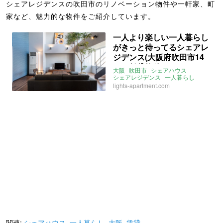
シェアレジデンスの吹田市のリノベーション物件や一軒家、町
家など、魅力的な物件をご紹介しています。
一人より楽しい一人暮らし
がきっと待ってるシェアレ
ジデンス(大阪府吹田市14
㎡の賃貸物件)
大阪
吹田市
シェアハウス
シェアレジデンス
一人暮らし
賃貸
lights-apartment.com
関連:
シェアハウス
,
一人暮らし
,
大阪
,
賃貸