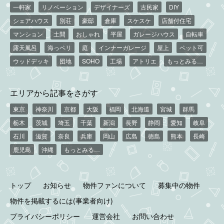
一軒家
リノベーション
デザイナーズ
古民家
DIY
シェアハウス
別荘
豪邸
倉庫
スケスケ
店舗付住宅
マンション
土間
おしゃれ
平屋
ガレージハウス
自転車
露天風呂
海っペリ
庭
インナーガレージ
屋上
ペット可
ウッドデッキ
団地
SOHO
工場
アトリエ
もっとみる…
エリアから記事をさがす
東京
神奈川
京都
大阪
福岡
北海道
宮城
群馬
栃木
茨城
埼玉
千葉
新潟
長野
静岡
愛知
岐阜
石川
滋賀
奈良
兵庫
岡山
広島
徳島
熊本
長崎
鹿児島
沖縄
もっとみる…
トップ
お知らせ
物件ファンについて
募集中の物件
物件を掲載するには(事業者向け)
プライバシーポリシー
運営会社
お問い合わせ