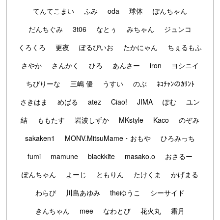
てんてこまい
ふみ
oda
球体
ぽんちゃん
だんちぐみ
3t06
なとぅ
みちゃん
ジュンコ
くろくろ
更夜
ぽるぴいお
たかにゃん
ちぇるもふ
さやか
さんかく
ひろ
あんさー
iron
ヨシニイ
ちびりーな
三嶋 優
うすい
のぶ
ﾈｺﾁｬﾝのｶﾘﾝﾄ
さきはま
めばる
atez
Ciao!
JIMA
ぽむ
ユン
結
ももたす
岩波しずか
MKstyle
Kaco
のぞみ
sakaken1
MONV.MitsuMame・おもや
ひろみっち
fumi
mamune
blackkite
masako.o
おさるー
ぽんちゃん
よーじ
ともりん
たけくま
かげまる
わらび
川島あゆみ
theゆうこ
シーサイド
きんちゃん
mee
なわとび
花火丸
霜月