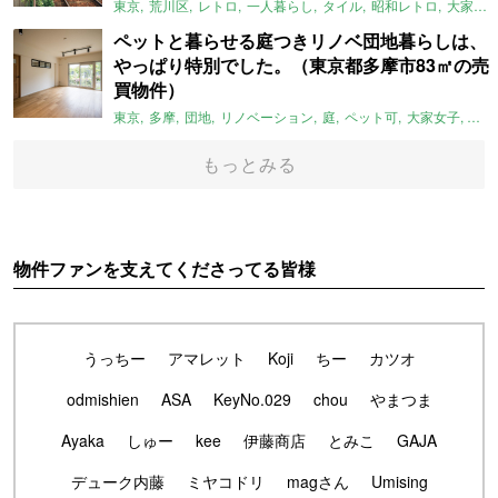
東京
荒川区
レトロ
一人暮らし
タイル
昭和レトロ
大家女子
ペットと暮らせる庭つきリノベ団地暮らしは、
やっぱり特別でした。（東京都多摩市83㎡の売
買物件）
東京
多摩
団地
リノベーション
庭
ペット可
大家女子
団地
もっとみる
物件ファンを支えてくださってる皆様
うっちー
アマレット
Koji
ちー
カツオ
odmishien
ASA
KeyNo.029
chou
やまつま
Ayaka
しゅー
kee
伊藤商店
とみこ
GAJA
デューク内藤
ミヤコドリ
magさん
Umising