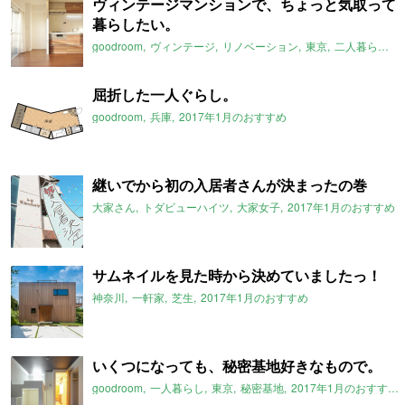
ヴィンテージマンションで、ちょっと気取って
暮らしたい。
goodroom
ヴィンテージ
リノベーション
東京
二人暮らし
2
屈折した一人ぐらし。
goodroom
兵庫
2017年1月のおすすめ
継いでから初の入居者さんが決まったの巻
大家さん
トダビューハイツ
大家女子
2017年1月のおすすめ
サムネイルを見た時から決めていましたっ！
神奈川
一軒家
芝生
2017年1月のおすすめ
いくつになっても、秘密基地好きなもので。
goodroom
一人暮らし
東京
秘密基地
2017年1月のおすすめ