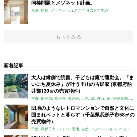
同棲問題とメゾネット計画。
東京
同棲
メゾネット
2017年1月のおすすめ
もっとみる
新着記事
大人は縁側で読書、子どもは庭で運動会。「ま
いにち夏休み」が叶う里山の古民家 (京都府船
井郡130㎡の売買物件)
京都
船井郡
京丹波
古民家
土地
蔵
離れ
庭
家庭菜園
倉
団地のようなレトロマンションで自然と文化に
囲まれペットと暮らす（千葉県我孫子市58㎡の
売買物件）
千葉
我孫子市
レトロ
団地
自然
リノベーション
ペット
ラ