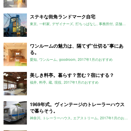
ステキな街角ランドマーク自宅
東京
一軒家
デザイナーズ
打ちっぱなし
事務所付
店舗付
2
ワンルームの魅力は、隔てず”仕切る”事にあ
る。
愛知
ワンルーム
goodroom
2017年1月のおすすめ
美しき料亭。暮らす？営む？宿にする？
福井
料亭
蔵
現役
2017年1月のおすすめ
1969年式。ヴィンテージのトレーラーハウス
で暮らそう。
神奈川
トレーラーハウス
エアストリーム
2017年1月のおすすめ