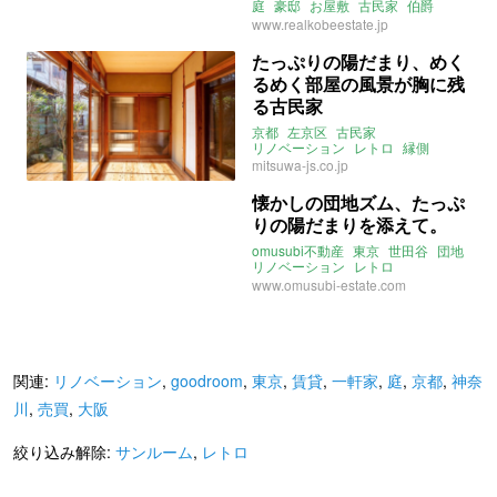
庭
豪邸
お屋敷
古民家
伯爵
一軒家
サンルーム
ヴィンテージ
www.realkobeestate.jp
たっぷりの陽だまり、めく
るめく部屋の風景が胸に残
る古民家
京都
左京区
古民家
リノベーション
レトロ
縁側
サンルーム
instagram
mitsuwa-js.co.jp
懐かしの団地ズム、たっぷ
りの陽だまりを添えて。
omusubi不動産
東京
世田谷
団地
リノベーション
レトロ
サンルーム
2021年2月のおすすめ
www.omusubi-estate.com
関連:
リノベーション
,
goodroom
,
東京
,
賃貸
,
一軒家
,
庭
,
京都
,
神奈
川
,
売買
,
大阪
絞り込み解除:
サンルーム
,
レトロ