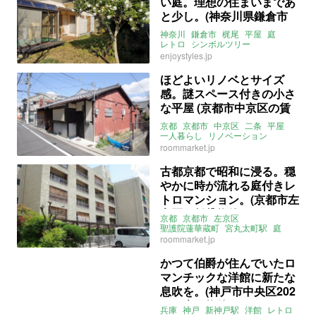
い庭。理想の住まいまであ
と少し。(神奈川県鎌倉市
267㎡の古家付土地）
神奈川
鎌倉市
梶尾
平屋
庭
レトロ
シンボルツリー
サンルーム
売買
enjoystyles.jp
ほどよいリノベとサイズ
感。謎スペース付きの小さ
な平屋 (京都市中京区の賃
貸物件)
京都
京都市
中京区
二条
平屋
一人暮らし
リノベーション
クローゼット
土間
木
和モダン
roommarket.jp
ウッドデッキ
中庭
サンルーム
レトロ
ROOMMARKET
賃貸
古都京都で昭和に浸る。穏
やかに時が流れる庭付きレ
トロマンション。(京都市左
京区の賃貸物件)
京都
京都市
左京区
聖護院蓮華蔵町
宮丸太町駅
庭
サンルーム
レトロ
昭和
roommarket.jp
ライター：山中みく
ルームマーケット
賃貸
かつて伯爵が住んでいたロ
マンチックな洋館に新たな
息吹を。(神戸市中央区202
㎡の売買物件)
兵庫
神戸
新神戸駅
洋館
レトロ