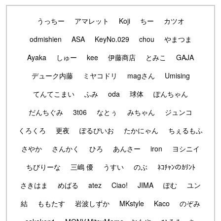
うっちー
アマレット
Koji
ちー
カツオ
odmishien
ASA
KeyNo.029
chou
やまつま
Ayaka
しゅー
kee
伊藤商店
とみこ
GAJA
デューク内藤
ミヤコドリ
magさん
Umising
てんてこまい
ふみ
oda
球体
ぽんちゃん
だんちぐみ
3t06
なとぅ
みちゃん
ジュンコ
くろくろ
更夜
ぽるぴいお
たかにゃん
ちぇるもふ
さやか
さんかく
ひろ
あんさー
iron
ヨシニイ
ちびりーな
三嶋 優
うすい
のぶ
ﾈｺﾁｬﾝのｶﾘﾝﾄ
さきはま
めばる
atez
Ciao!
JIMA
ぽむ
ユン
結
ももたす
岩波しずか
MKstyle
Kaco
のぞみ