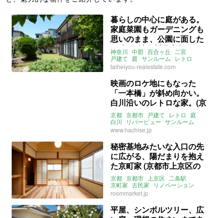
暮らしの中心に庭がある。
家庭菜園もガーデニングも
思いのまま、公園に面した
戸建て (神奈川県中郡92㎡
神奈川
中郡
百合ヶ丘
二宮
の売買物件)
戸建て
庭
サンルーム
レトロ
3LDK
売買
売買
taiheiyou-realestate.com
映画のロケ地にもなった
「一本橋」が斜め向かい。
白川沿いのレトロな家。(京
都市東山区100㎡の売買物
京都
京都市
戸建て
レトロ
庭
件)
白川
リバービュー
サンルーム
一本橋
6K
八清
売買
www.hachise.jp
秘密基地みたいな入口の先
に広がる、陽だまりを抱え
た京町家 (京都市上京区の
賃貸物件)
京都
京都市
上京区
二条駅
京町家
古民家
リノベーション
2階建て
レトロ
DIY
サンルーム
roommarket.jp
和風
木
勾配天井
ルームマーケット
賃貸
平屋、シンボルツリー、広