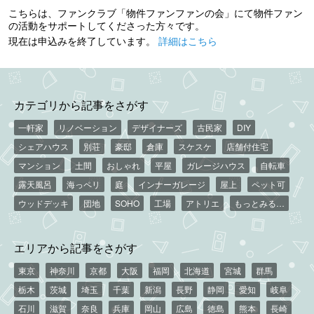
こちらは、ファンクラブ「物件ファンファンの会」にて物件ファン
の活動をサポートしてくださった方々です。
現在は申込みを終了しています。
詳細はこちら
カテゴリから記事をさがす
一軒家
リノベーション
デザイナーズ
古民家
DIY
シェアハウス
別荘
豪邸
倉庫
スケスケ
店舗付住宅
マンション
土間
おしゃれ
平屋
ガレージハウス
自転車
露天風呂
海っペリ
庭
インナーガレージ
屋上
ペット可
ウッドデッキ
団地
SOHO
工場
アトリエ
もっとみる…
エリアから記事をさがす
東京
神奈川
京都
大阪
福岡
北海道
宮城
群馬
栃木
茨城
埼玉
千葉
新潟
長野
静岡
愛知
岐阜
石川
滋賀
奈良
兵庫
岡山
広島
徳島
熊本
長崎