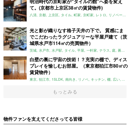
明治時代の京町家が“タイルの館”へ姿を変え
て。(京都市上京区38㎡の賃貸物件)
八清
京都
上京区
タイル
町家
京町家
レトロ
リノベーション
光と影が織りなす格子天井の下で。 質感にま
でこだわったラグジュアリーな平屋戸建て（茨
城県水戸市114㎡の売買物件）
茨城
水戸市
水戸駅
タイル
平屋
一軒家
テラス
庭
募集中
白壁の裏に宇宙の技術！？充実の棚で、ディス
プレイを愉しむお部屋。（東京都狛江市80㎡の
賃貸物件）
東京
狛江市
1SLDK
南向き
リノベ
キッチン
棚
広い
ガイ
もっとみる
物件ファンを支えてくださってる皆様