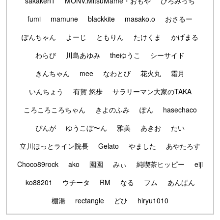
sakaken1
MONV.MitsuMame・おもや
ひろみっち
fumi
mamune
blackkite
masako.o
おさるー
ぽんちゃん
よーじ
ともりん
たけくま
かげまる
わらび
川島あゆみ
theゆうこ
シーサイド
きんちゃん
mee
なわとび
花火丸
霜月
いんちょう
有賀 悠歩
サラリーマン大家のTAKA
ころころころちゃん
きよのふみ
ぽん
hasechaco
ぴんが
ゆうこぼ〜ん
雅美
あきお
たい
立川ほっとライン院長
Gelato
やました
あやたろす
Choco89rock
ako
園園
みぃ
純喫茶ヒッピー
eiji
ko88201
ウチータ
RM
なる
フム
あんぱん
棚湯
rectangle
どひ
hiryu1010