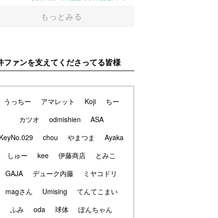
もっとみる
件ファンを支えてくださってる皆様
うっちー
アマレット
Koji
ちー
カツオ
odmishien
ASA
KeyNo.029
chou
やまつま
Ayaka
しゅー
kee
伊藤商店
とみこ
GAJA
デューク内藤
ミヤコドリ
magさん
Umising
てんてこまい
ふみ
oda
球体
ぽんちゃん