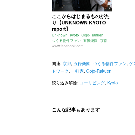
ここからはじまるものがた
り【UNKNOWN KYOTO
report】
Unknown
Kyoto
Gojo-Rakuen
つくる物件ファン
五條楽園
京都
コーリビング
www.facebook.com
関連:
京都
,
五條楽園
,
つくる物件ファン
,
ゲ
トワーク
,
一軒家
,
Gojo-Rakuen
絞り込み解除:
コーリビング
,
Kyoto
こんな記事もあります