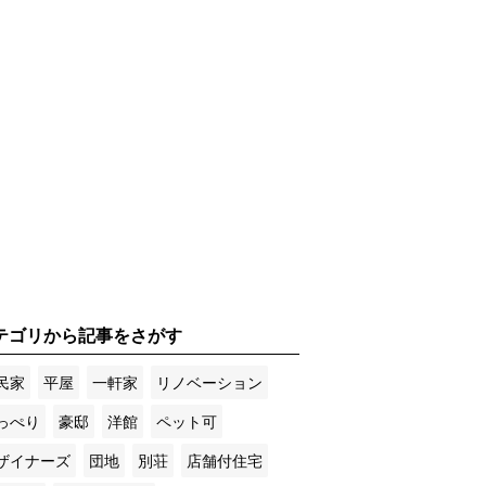
テゴリから記事をさがす
民家
平屋
一軒家
リノベーション
っぺり
豪邸
洋館
ペット可
ザイナーズ
団地
別荘
店舗付住宅