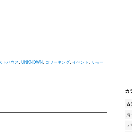
ストハウス
,
UNKNOWN
,
コワーキング
,
イベント
,
リモー
カ
古
海
デ