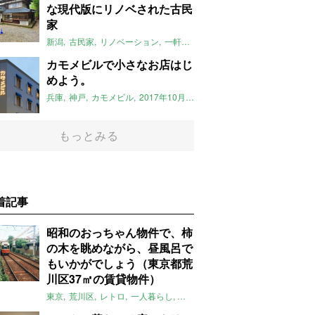
な現代版にリノベされた古民
家
新潟
古民家
リノベーション
一軒家
2017年10月のおすすめ
カモメビルで小さなお店はじ
めよう。
兵庫
神戸
カモメビル
2017年10月のおすすめ
もっとみる
着記事
昭和のおっちゃん物件で、柿
の木を眺めながら、昼風呂で
もいかがでしょう（東京都荒
川区37㎡の賃貸物件）
東京
荒川区
レトロ
一人暮らし
タイル
昭和レトロ
大家女子
トダ