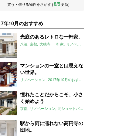
8/5
買う・借りる物件をさがす (
更新)
017年10月のおすすめ
光庭のあるレトロな一軒家。
八清
京都
大徳寺
一軒家
リノベーション
2017年10月のおすすめ
マンションの一室とは思えな
い世界。
リノベーション
2017年10月のおすすめ
憧れたことだからこそ、小さ
く始めよう
京都
リノベーション
元ショットバー
無垢
土間
店舗付
事務所付
駅から雨に濡れない高円寺の
団地。