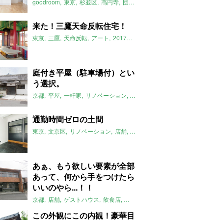
goodroom
東京
杉並区
高円寺
団地
リノベーション
2017年10
来た！三鷹天命反転住宅！
東京
三鷹
天命反転
アート
2017年10月のおすすめ
庭付き平屋（駐車場付）とい
う選択。
京都
平屋
一軒家
リノベーション
庭
2017年10月のおすすめ
通勤時間ゼロの土間
東京
文京区
リノベーション
店舗
事務所
2017年10月のおすすめ
あぁ、もう欲しい要素が全部
あって、何から手をつけたら
いいのやら...！！
京都
店舗
ゲストハウス
飲食店
一棟貸
2017年10月のおすすめ
この外観にこの内観！豪華目