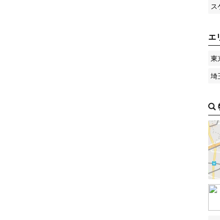
ス
エ
東
埼