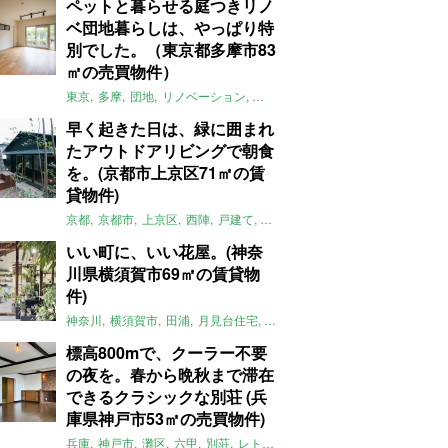
ペットと暮らせる庭つきリノ
ベ団地暮らしは、やっぱり特
別でした。（東京都多摩市83
㎡の売買物件）
東京
多摩
団地
リノベーション
庭
ペット可
大家女子
団地リノベ
早く起きた日は、緑に囲まれ
たアウトドアリビングで朝食
を。(京都市上京区71㎡の賃
貸物件)
京都
京都市
上京区
西陣
戸建て
平屋
京町家
リノベーション
庭
いい町に、いい花屋。(神奈
川県横須賀市69㎡の賃貸物
件)
神奈川
横須賀市
田浦
月見台住宅
一軒家
店舗付住宅
食住近接
土
標高800mで、クーラー不要
の夜を。春から晩秋まで滞在
できるクラシックな別荘 (兵
庫県神戸市53㎡の売買物件)
兵庫
神戸市
灘区
六甲
別荘
レトロ
マンション
絶景
避暑地
1L