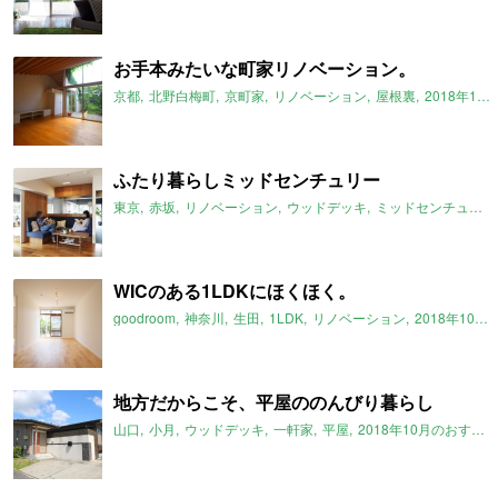
お手本みたいな町家リノベーション。
京都
北野白梅町
京町家
リノベーション
屋根裏
2018年10月のおすすめ
ふたり暮らしミッドセンチュリー
東京
赤坂
リノベーション
ウッドデッキ
ミッドセンチュリー
WICのある1LDKにほくほく。
goodroom
神奈川
生田
1LDK
リノベーション
2018年10月のおすすめ
地方だからこそ、平屋ののんびり暮らし
山口
小月
ウッドデッキ
一軒家
平屋
2018年10月のおすすめ