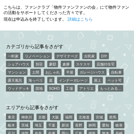
こちらは、ファンクラブ「物件ファンファンの会」にて物件ファン
の活動をサポートしてくださった方々です。
現在は申込みを終了しています。
詳細はこちら
カテゴリから記事をさがす
一軒家
リノベーション
デザイナーズ
古民家
DIY
シェアハウス
別荘
豪邸
倉庫
スケスケ
店舗付住宅
マンション
土間
おしゃれ
平屋
ガレージハウス
自転車
露天風呂
海っペリ
庭
インナーガレージ
屋上
ペット可
ウッドデッキ
団地
SOHO
工場
アトリエ
もっとみる…
エリアから記事をさがす
東京
神奈川
京都
大阪
福岡
北海道
宮城
群馬
栃木
茨城
埼玉
千葉
新潟
長野
静岡
愛知
岐阜
石川
滋賀
奈良
兵庫
岡山
広島
徳島
熊本
長崎