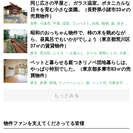
同じ広さの平屋と、ガラス温室。ボタニカルな
日々を育む小さな楽園。（長野県小諸市33㎡の
売買物件）
長野
小諸市
平屋
温室
コンパクト
自然
植物
庭
吹き抜け
昭和のおっちゃん物件で、柿の木を眺めなが
ら、昼風呂でもいかがでしょう（東京都荒川区
37㎡の賃貸物件）
東京
荒川区
レトロ
一人暮らし
タイル
昭和レトロ
大家女子
ペットと暮らせる庭つきリノベ団地暮らしは、
やっぱり特別でした。（東京都多摩市83㎡の売
買物件）
東京
多摩
団地
リノベーション
庭
ペット可
大家女子
団地
もっとみる
物件ファンを支えてくださってる皆様