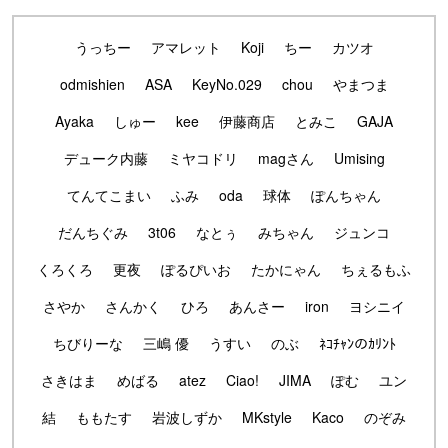
うっちー
アマレット
Koji
ちー
カツオ
odmishien
ASA
KeyNo.029
chou
やまつま
Ayaka
しゅー
kee
伊藤商店
とみこ
GAJA
デューク内藤
ミヤコドリ
magさん
Umising
てんてこまい
ふみ
oda
球体
ぽんちゃん
だんちぐみ
3t06
なとぅ
みちゃん
ジュンコ
くろくろ
更夜
ぽるぴいお
たかにゃん
ちぇるもふ
さやか
さんかく
ひろ
あんさー
iron
ヨシニイ
ちびりーな
三嶋 優
うすい
のぶ
ﾈｺﾁｬﾝのｶﾘﾝﾄ
さきはま
めばる
atez
Ciao!
JIMA
ぽむ
ユン
結
ももたす
岩波しずか
MKstyle
Kaco
のぞみ