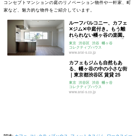
コンセプトマンションの庭のリノベーション物件や一軒家、町
家など、魅力的な物件をご紹介しています。
ルーフバルコニー、カフェ
✕ジム✕中庭付き。もう離
れられない幡ヶ谷の楽園。
(東京都渋谷区35㎡の賃貸
東京
渋谷区
渋谷
幡ヶ谷
物件)
コレクティブハウス
コンセプトマンション
www.arai-s.co.jp
フィットネスジム
ワークスペース
カフェ
庭
吹き抜け
賃貸
カフェもジムも自然もあ
る、幡ヶ谷の中の小さな街
｜東京都渋谷区 賃貸 25
㎡〜
東京
渋谷区
渋谷
幡ヶ谷
コレクティブハウス
コンセプトマンション
www.arai-s.co.jp
フィットネスジム
ワークスペース
カフェ
庭
吹き抜け
関連:
カフェ
,
コレクティブハウス
,
フィットネスジム
,
ワークスペー