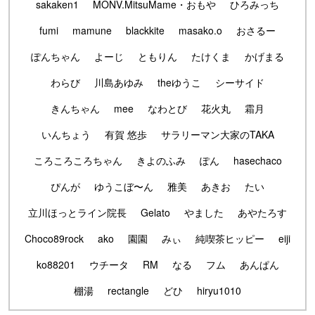
sakaken1
MONV.MitsuMame・おもや
ひろみっち
fumi
mamune
blackkite
masako.o
おさるー
ぽんちゃん
よーじ
ともりん
たけくま
かげまる
わらび
川島あゆみ
theゆうこ
シーサイド
きんちゃん
mee
なわとび
花火丸
霜月
いんちょう
有賀 悠歩
サラリーマン大家のTAKA
ころころころちゃん
きよのふみ
ぽん
hasechaco
ぴんが
ゆうこぼ〜ん
雅美
あきお
たい
立川ほっとライン院長
Gelato
やました
あやたろす
Choco89rock
ako
園園
みぃ
純喫茶ヒッピー
eiji
ko88201
ウチータ
RM
なる
フム
あんぱん
棚湯
rectangle
どひ
hiryu1010