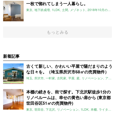
一枚で惚れてしまう一人暮らし。
東京
地下鉄成増
1LDK
土間
メゾネット
2018年10月のおすすめ
もっとみる
新着記事
古くて新しい、かわいい平屋で陽だまりのよう
な日々を。（埼玉県所沢市68㎡の売買物件）
埼玉
所沢市
一軒家
古民家
平屋
庭
リノベーション
アメリカンハウス
本棚の続きを、街で探す。下北沢駅徒歩1分の
リノベルームは、幸せの黄色い扉から (東京都
世田谷区51㎡の売買物件)
東京
世田谷
下北沢
リノベーション
1LDK
本棚
ライター：ほしりょうこ