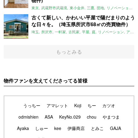
物件)
東京
武蔵野市武蔵境
東小金井
三鷹
団地
リノベーション
古くて新しい、かわいい平屋で陽だまりのよう
な日々を。（埼玉県所沢市68㎡の売買物件）
埼玉
所沢市
一軒家
古民家
平屋
庭
リノベーション
アメリカンハウス
もっとみる
物件ファンを支えてくださってる皆様
うっちー
アマレット
Koji
ちー
カツオ
odmishien
ASA
KeyNo.029
chou
やまつま
Ayaka
しゅー
kee
伊藤商店
とみこ
GAJA