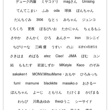
デューク内藤
ミヤコドリ
magさん
Umising
てんてこまい
ふみ
oda
球体
ぽんちゃん
だんちぐみ
3t06
なとぅ
みちゃん
ジュンコ
くろくろ
更夜
ぽるぴいお
たかにゃん
ちぇるもふ
さやか
さんかく
ひろ
あんさー
iron
ヨシニイ
ちびりーな
三嶋 優
うすい
のぶ
ﾈｺﾁｬﾝのｶﾘﾝﾄ
さきはま
めばる
atez
Ciao!
JIMA
ぽむ
ユン
結
ももたす
岩波しずか
MKstyle
Kaco
のぞみ
sakaken1
MONV.MitsuMame・おもや
ひろみっち
fumi
mamune
blackkite
masako.o
おさるー
ぽんちゃん
よーじ
ともりん
たけくま
かげまる
わらび
川島あゆみ
theゆうこ
シーサイド