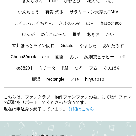
きんちゃん
mee
なわとび
花火丸
霜月
いんちょう
有賀 悠歩
サラリーマン大家のTAKA
ころころころちゃん
きよのふみ
ぽん
hasechaco
ぴんが
ゆうこぼ〜ん
雅美
あきお
たい
立川ほっとライン院長
Gelato
やました
あやたろす
Choco89rock
ako
園園
みぃ
純喫茶ヒッピー
eiji
ko88201
ウチータ
RM
なる
フム
あんぱん
棚湯
rectangle
どひ
hiryu1010
こちらは、ファンクラブ「物件ファンファンの会」にて物件ファン
の活動をサポートしてくださった方々です。
現在は申込みを終了しています。
詳細はこちら