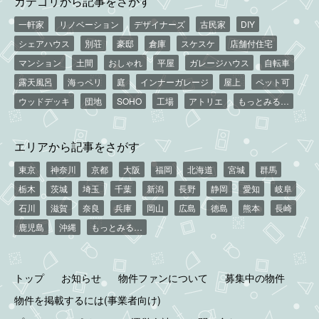
カテゴリから記事をさがす
一軒家
リノベーション
デザイナーズ
古民家
DIY
シェアハウス
別荘
豪邸
倉庫
スケスケ
店舗付住宅
マンション
土間
おしゃれ
平屋
ガレージハウス
自転車
露天風呂
海っペリ
庭
インナーガレージ
屋上
ペット可
ウッドデッキ
団地
SOHO
工場
アトリエ
もっとみる…
エリアから記事をさがす
東京
神奈川
京都
大阪
福岡
北海道
宮城
群馬
栃木
茨城
埼玉
千葉
新潟
長野
静岡
愛知
岐阜
石川
滋賀
奈良
兵庫
岡山
広島
徳島
熊本
長崎
鹿児島
沖縄
もっとみる…
トップ
お知らせ
物件ファンについて
募集中の物件
物件を掲載するには(事業者向け)