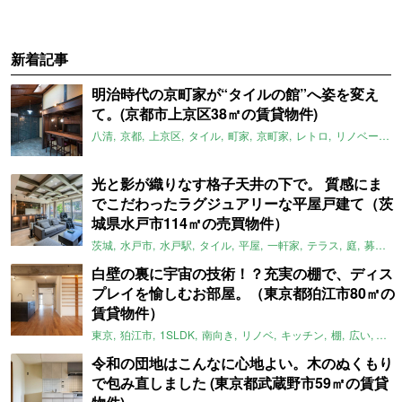
新着記事
明治時代の京町家が“タイルの館”へ姿を変え
て。(京都市上京区38㎡の賃貸物件)
八清
京都
上京区
タイル
町家
京町家
レトロ
リノベーション
光と影が織りなす格子天井の下で。 質感にま
でこだわったラグジュアリーな平屋戸建て（茨
城県水戸市114㎡の売買物件）
茨城
水戸市
水戸駅
タイル
平屋
一軒家
テラス
庭
募集中
白壁の裏に宇宙の技術！？充実の棚で、ディス
プレイを愉しむお部屋。（東京都狛江市80㎡の
賃貸物件）
東京
狛江市
1SLDK
南向き
リノベ
キッチン
棚
広い
ガイ
令和の団地はこんなに心地よい。木のぬくもり
で包み直しました (東京都武蔵野市59㎡の賃貸