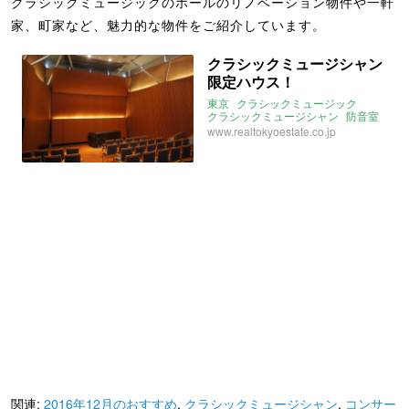
クラシックミュージックのホールのリノベーション物件や一軒
家、町家など、魅力的な物件をご紹介しています。
クラシックミュージシャン
限定ハウス！
東京
クラシックミュージック
クラシックミュージシャン
防音室
コンサートホール
ホール
懇親会
www.realtokyoestate.co.jp
2016年12月のおすすめ
関連:
2016年12月のおすすめ
,
クラシックミュージシャン
,
コンサー