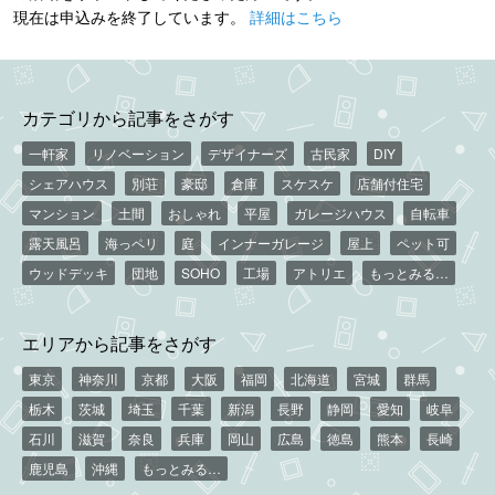
現在は申込みを終了しています。
詳細はこちら
カテゴリから記事をさがす
一軒家
リノベーション
デザイナーズ
古民家
DIY
シェアハウス
別荘
豪邸
倉庫
スケスケ
店舗付住宅
マンション
土間
おしゃれ
平屋
ガレージハウス
自転車
露天風呂
海っペリ
庭
インナーガレージ
屋上
ペット可
ウッドデッキ
団地
SOHO
工場
アトリエ
もっとみる…
エリアから記事をさがす
東京
神奈川
京都
大阪
福岡
北海道
宮城
群馬
栃木
茨城
埼玉
千葉
新潟
長野
静岡
愛知
岐阜
石川
滋賀
奈良
兵庫
岡山
広島
徳島
熊本
長崎
鹿児島
沖縄
もっとみる…