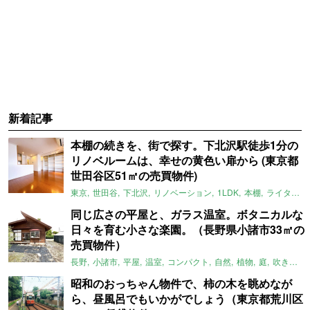
新着記事
本棚の続きを、街で探す。下北沢駅徒歩1分の
リノベルームは、幸せの黄色い扉から (東京都
世田谷区51㎡の売買物件)
東京
世田谷
下北沢
リノベーション
1LDK
本棚
ライター：ほしりょうこ
同じ広さの平屋と、ガラス温室。ボタニカルな
日々を育む小さな楽園。（長野県小諸市33㎡の
売買物件）
長野
小諸市
平屋
温室
コンパクト
自然
植物
庭
吹き抜け
昭和のおっちゃん物件で、柿の木を眺めなが
ら、昼風呂でもいかがでしょう（東京都荒川区