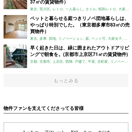
37㎡の賃貸物件）
東京
荒川区
レトロ
一人暮らし
タイル
昭和レトロ
大家女子
ペットと暮らせる庭つきリノベ団地暮らしは、
やっぱり特別でした。（東京都多摩市83㎡の売
買物件）
東京
多摩
団地
リノベーション
庭
ペット可
大家女子
団地
早く起きた日は、緑に囲まれたアウトドアリビ
ングで朝食を。(京都市上京区71㎡の賃貸物件)
京都
京都市
上京区
西陣
戸建て
平屋
京町家
リノベーション
もっとみる
物件ファンを支えてくださってる皆様
うっちー
アマレット
Koji
ちー
カツオ