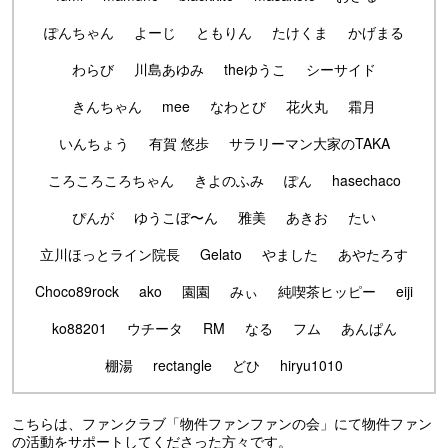
ぽんちゃん
よーじ
ともりん
たけくま
かげまる
わらび
川島あゆみ
theゆうこ
シーサイド
きんちゃん
mee
なわとび
花火丸
霜月
いんちょう
有賀 悠歩
サラリーマン大家のTAKA
ころころころちゃん
きよのふみ
ぽん
hasechaco
ぴんが
ゆうこぼ〜ん
雅美
あきお
たい
立川ほっとライン院長
Gelato
やました
あやたろす
Choco89rock
ako
園園
みぃ
純喫茶ヒッピー
eiji
ko88201
ウチータ
RM
なる
フム
あんぱん
棚湯
rectangle
どひ
hiryu1010
こちらは、ファンクラブ「物件ファンファンの会」にて物件ファン
の活動をサポートしてくださった方々です。