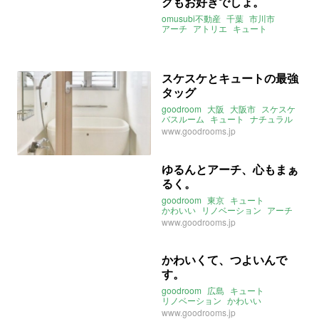
クもお好きでしょ。
omusubi不動産
千葉
市川市
アーチ
アトリエ
キュート
スケスケとキュートの最強
タッグ
goodroom
大阪
大阪市
スケスケ
バスルーム
キュート
ナチュラル
ペット
www.goodrooms.jp
ゆるんとアーチ、心もまぁ
るく。
goodroom
東京
キュート
かわいい
リノベーション
アーチ
練馬区
www.goodrooms.jp
かわいくて、つよいんで
す。
goodroom
広島
キュート
リノベーション
かわいい
ストーリー
www.goodrooms.jp