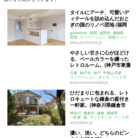
タイルにアーチ、可愛いデ
ィテールを詰め込んだおと
ぎの国のリノベ団地 (福岡
市早良区56㎡の賃貸物件)
goodroom
福岡
福岡市
藤崎駅
団地
リノベーション
団地リノベ
アーチ
タイル
ファミリー
www.goodrooms.jp
かわいい
キュート
ライター：山中みく
賃貸
やさしい甘さに心がほどけ
る、ペールカラーを纏った
レトロルーム。(神戸市東灘
区56㎡の賃貸物件)
兵庫
神戸市
神戸
甲南山手駅
リノベーション
タイル
ペット可
無垢
キュート
www.realkobeestate.jp
ライター：山中みく
賃貸
ひだまりに包まれる、レト
ロキュートな鎌倉の庭付き
一軒家。(神奈川県鎌倉市
119㎡の賃貸物件)
神奈川
鎌倉市
鎌倉
鎌倉駅
一軒家
庭
ウッドデッキ
ペット可
駐車場
キュート
レトロ
enjoystyles.jp
ファミリー
賃貸
濃い、淡い。どちらのピン