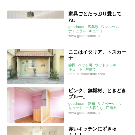
家具ごとたっぷり愛して
ね。
goodroom
広島県
ワンルーム
ナチュラル
キュート
www.goodrooms.jp
ここはイタリア、トスカー
ナ
静岡
ペット可
ウッドデッキ
キュート
戸建て
365life-realestate.com
ピンク、無垢材、ときどき
ブルー。
goodroom
愛知
リノベーション
キュート
一人暮らし
江南市
www.goodrooms.jp
赤いキッチンにずきゅ
ん！！