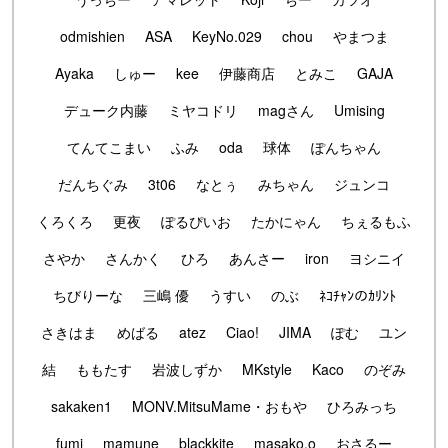
odmishien
ASA
KeyNo.029
chou
やまつま
Ayaka
しゅー
kee
伊藤商店
とみこ
GAJA
デューク内藤
ミヤコドリ
magさん
Umising
てんてこまい
ふみ
oda
球体
ぽんちゃん
だんちぐみ
3t06
なとぅ
みちゃん
ジュンコ
くろくろ
更夜
ぽるぴいお
たかにゃん
ちぇるもふ
さやか
さんかく
ひろ
あんさー
iron
ヨシニイ
ちびりーな
三嶋 優
うすい
のぶ
ﾈｺﾁｬﾝのｶﾘﾝﾄ
さきはま
めばる
atez
Ciao!
JIMA
ぽむ
ユン
結
ももたす
岩波しずか
MKstyle
Kaco
のぞみ
sakaken1
MONV.MitsuMame・おもや
ひろみっち
fumi
mamune
blackkite
masako.o
おさるー