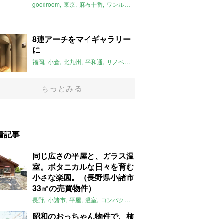
goodroom
東京
麻布十番
ワンルーム
山岡さん物件
2019年5月の
8連アーチをマイギャラリー
に
福岡
小倉
北九州
平和通
リノベーション
2019年5月のおすすめ
もっとみる
着記事
同じ広さの平屋と、ガラス温
室。ボタニカルな日々を育む
小さな楽園。（長野県小諸市
33㎡の売買物件）
長野
小諸市
平屋
温室
コンパクト
自然
植物
庭
吹き抜け
無垢
昭和のおっちゃん物件で、柿