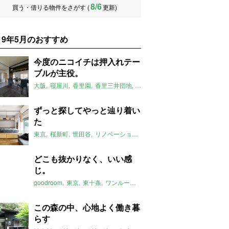
8/6
買う・借りる物件をさがす (
更新)
019年5月のおすすめ
今度のニコイチは押入れテー
ブルが主役。
大阪
寝屋川
香里園
香里三井団地
団地
リノベーション
ニコイチ
ずっと探してやっと辿り着い
た
東京
桜新町
世田谷
リノベーション
小上がり
2019年5月のおすす
どこも抜かりなく、いい感
じ。
goodroom
東京
東十条
ワンルーム
細長い
一人暮らし
2019年5
この森の中、心地よく働き暮
らす