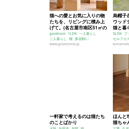
猫への愛とお気に入りの物
烏帽子
たちを、リビングに積み上
ウッド
げて。(名古屋市南区51㎡の
猫と暮
賃貸物件)
57㎡の
goodroom
1LDK
一人暮らし
3LDK
フ
二人暮らし
猫
多頭飼い
セルフカ
キャットウォーク
www.goodrooms.jp
一軒家
kumamoto
庭
キャットステップ
キャットタワー
キャット
爪とぎ
レトロ
マンション
リノベ
SOHO
熊
二面採光
角部屋
愛知
名古屋
烏帽子岳
中割
名鉄常滑線
大江駅
賃貸
東海道本線
笠寺駅
名鉄名古屋本線
本笠寺駅
ライター：増成かおり
賃貸
一軒家で考えるのは猫たち
ほんと
のことばかり
猫ちゃ
大阪
吹田市
岸部
猫
三重
久居