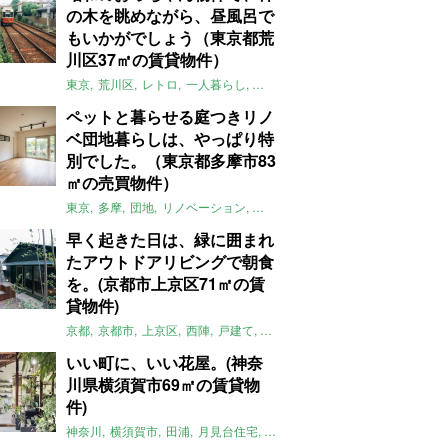
の木を眺めながら、昼風呂で
もいかがでしょう（東京都荒
川区37㎡の賃貸物件）
東京
荒川区
レトロ
一人暮らし
タイル
昭和レトロ
大家女子
トダ
ペットと暮らせる庭つきリノ
ベ団地暮らしは、やっぱり特
別でした。（東京都多摩市83
㎡の売買物件）
東京
多摩
団地
リノベーション
庭
ペット可
大家女子
団地リノベ
早く起きた日は、緑に囲まれ
たアウトドアリビングで朝食
を。(京都市上京区71㎡の賃
貸物件)
京都
京都市
上京区
西陣
戸建て
平屋
京町家
リノベーション
庭
いい町に、いい花屋。(神奈
川県横須賀市69㎡の賃貸物
件)
神奈川
横須賀市
田浦
月見台住宅
一軒家
店舗付住宅
食住近接
土