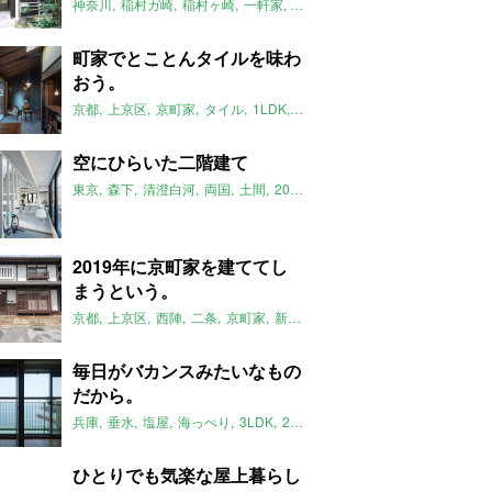
神奈川
稲村ガ崎
稲村ヶ崎
一軒家
平屋
サンルーム
リノベーショ
町家でとことんタイルを味わ
おう。
京都
上京区
京町家
タイル
1LDK
八清
2019年5月のおすすめ
空にひらいた二階建て
東京
森下
清澄白河
両国
土間
2019年5月のおすすめ
2019年に京町家を建ててし
まうという。
京都
上京区
西陣
二条
京町家
新築
3LDK
八清
2019年5月のお
毎日がバカンスみたいなもの
だから。
兵庫
垂水
塩屋
海っぺり
3LDK
2019年5月のおすすめ
ひとりでも気楽な屋上暮らし