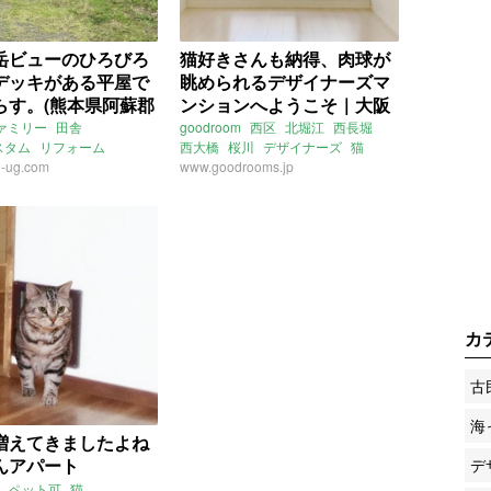
岳ビューのひろびろ
猫好きさんも納得、肉球が
デッキがある平屋で
眺められるデザイナーズマ
らす。(熊本県阿蘇郡
ンションへようこそ｜大阪
賃貸物件)
市西区 賃貸 20㎡
ァミリー
田舎
goodroom
西区
北堀江
西長堀
スタム
リフォーム
西大橋
桜川
デザイナーズ
猫
-ug.com
ペット
猫
キャットステップ
www.goodrooms.jp
多頭飼い
ステップ
ウッドデッキ
本
阿蘇
南阿蘇
ライター：増成かおり
カ
古
海
増えてきましたよね
んアパート
デ
ペット可
猫