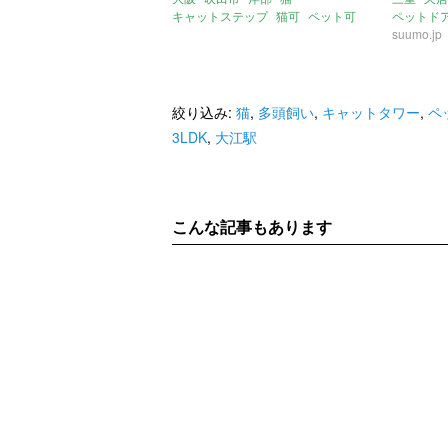
キャットステップ
猫可
ペット可
ペットド
多頭飼い
一軒家
キャット
suumo.jp
絞り込み:
猫
,
多頭飼い
,
キャットタワー
,
ペ
3LDK
,
大江駅
こんな記事もあります