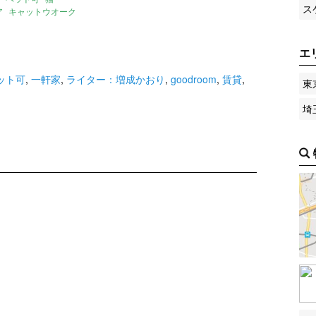
ス
ア
キャットウオーク
ステップ
キャットタワー
エ
ット可
,
一軒家
,
ライター：増成かおり
,
goodroom
,
賃貸
,
東
埼