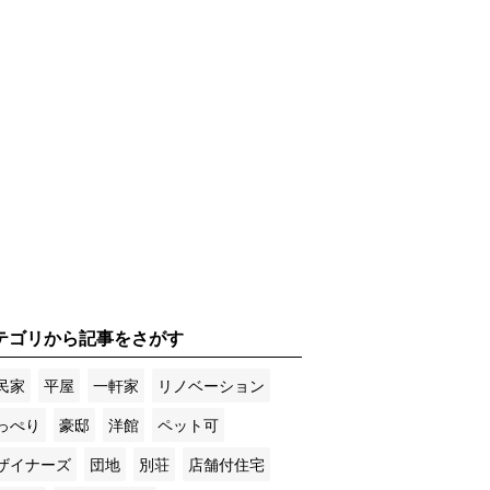
テゴリから記事をさがす
民家
平屋
一軒家
リノベーション
っぺり
豪邸
洋館
ペット可
ザイナーズ
団地
別荘
店舗付住宅