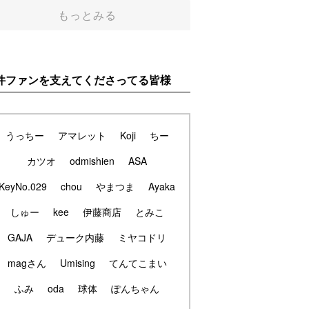
もっとみる
件ファンを支えてくださってる皆様
うっちー
アマレット
Koji
ちー
カツオ
odmishien
ASA
KeyNo.029
chou
やまつま
Ayaka
しゅー
kee
伊藤商店
とみこ
GAJA
デューク内藤
ミヤコドリ
magさん
Umising
てんてこまい
ふみ
oda
球体
ぽんちゃん