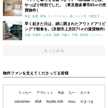
やっぱり特別でした。（東京都多摩市83㎡の売
買物件）
東京
多摩
団地
リノベーション
庭
ペット可
大家女子
団地
早く起きた日は、緑に囲まれたアウトドアリビ
ングで朝食を。(京都市上京区71㎡の賃貸物件)
京都
京都市
上京区
西陣
戸建て
平屋
京町家
リノベーション
もっとみる
物件ファンを支えてくださってる皆様
うっちー
アマレット
Koji
ちー
カツオ
odmishien
ASA
KeyNo.029
chou
やまつま