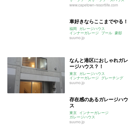
外シャワー
インナーガレージ
www.capetown-resortlife.com
ガレージハウス
シーリングファン
車好きならここまでやる！
福岡
ガレージハウス
インナーガレージ
プール
豪邸
車が好き過ぎ
suumo.jp
なんと港区におしゃれガレ
ージハウス？！
東京
ガレージハウス
インナーガレージ
グレーチング
suumo.jp
存在感のあるガレージハウ
ス
東京
インナーガレージ
ガレージハウス
ビルトインガレージ
スケスケ
suumo.jp