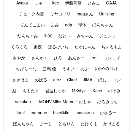
Ayaka
しゅー
kee
伊藤商店
とみこ
GAJA
デューク内藤
ミヤコドリ
magさん
Umising
てんてこまい
ふみ
oda
球体
ぽんちゃん
だんちぐみ
3t06
なとぅ
みちゃん
ジュンコ
くろくろ
更夜
ぽるぴいお
たかにゃん
ちぇるもふ
さやか
さんかく
ひろ
あんさー
iron
ヨシニイ
ちびりーな
三嶋 優
うすい
のぶ
ﾈｺﾁｬﾝのｶﾘﾝﾄ
さきはま
めばる
atez
Ciao!
JIMA
ぽむ
ユン
結
ももたす
岩波しずか
MKstyle
Kaco
のぞみ
sakaken1
MONV.MitsuMame・おもや
ひろみっち
fumi
mamune
blackkite
masako.o
おさるー
ぽんちゃん
よーじ
ともりん
たけくま
かげまる