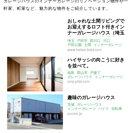
ガレージハウスのインナーガレージのリノベーション物件や一
軒家、町家など、魅力的な物件をご紹介しています。
おしゃれな土間リビングで
お迎えするロフト付きイン
ナーガレージハウス（埼玉
県戸田市61㎡の賃貸物件）
埼玉
戸田市
西川口
川口
戸田公園
土間
インナーガレージ
ガレージハウス
ロフト
www.heiwa-toda.com
ライター：葱山紫蘇子
賃貸
ハイサッシの向こうに好き
を並べて。
福島
郡山市
戸建て
ガレージハウス
インナーガレージ
バルコニー
郡山
smp.pitat.com
趣味のガレージハウス
茨城
ガレージハウス
インナーガレージ
バイク
自転車
ウッドデッキ
suumo.jp