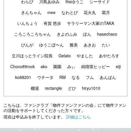
わらび
川島あゆみ
theゆうこ
シーサイド
きんちゃん
mee
なわとび
花火丸
霜月
いんちょう
有賀 悠歩
サラリーマン大家のTAKA
ころころころちゃん
きよのふみ
ぽん
hasechaco
ぴんが
ゆうこぼ〜ん
雅美
あきお
たい
立川ほっとライン院長
Gelato
やました
あやたろす
Choco89rock
ako
園園
みぃ
純喫茶ヒッピー
eiji
ko88201
ウチータ
RM
なる
フム
あんぱん
棚湯
rectangle
どひ
hiryu1010
こちらは、ファンクラブ「物件ファンファンの会」にて物件ファン
の活動をサポートしてくださった方々です。
現在は申込みを終了しています。
詳細はこちら