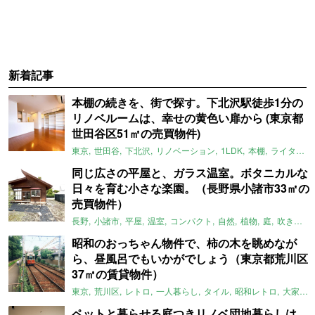
新着記事
本棚の続きを、街で探す。下北沢駅徒歩1分の
リノベルームは、幸せの黄色い扉から (東京都
世田谷区51㎡の売買物件)
東京
世田谷
下北沢
リノベーション
1LDK
本棚
ライター：ほしりょうこ
同じ広さの平屋と、ガラス温室。ボタニカルな
日々を育む小さな楽園。（長野県小諸市33㎡の
売買物件）
長野
小諸市
平屋
温室
コンパクト
自然
植物
庭
吹き抜け
昭和のおっちゃん物件で、柿の木を眺めなが
ら、昼風呂でもいかがでしょう（東京都荒川区
37㎡の賃貸物件）
東京
荒川区
レトロ
一人暮らし
タイル
昭和レトロ
大家女子
ペットと暮らせる庭つきリノベ団地暮らしは、