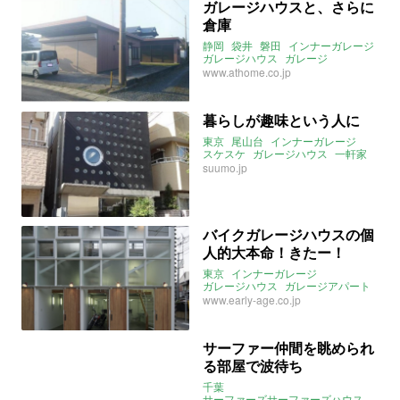
ガレージハウスと、さらに
倉庫
静岡
袋井
磐田
インナーガレージ
ガレージハウス
ガレージ
倉庫付住宅
倉庫
www.athome.co.jp
暮らしが趣味という人に
東京
尾山台
インナーガレージ
スケスケ
ガレージハウス
一軒家
suumo.jp
バイクガレージハウスの個
人的大本命！きたー！
東京
インナーガレージ
ガレージハウス
ガレージアパート
バイク
自転車
スケスケ
www.early-age.co.jp
サーファー仲間を眺められ
る部屋で波待ち
千葉
サーファーズサーファーズハウス