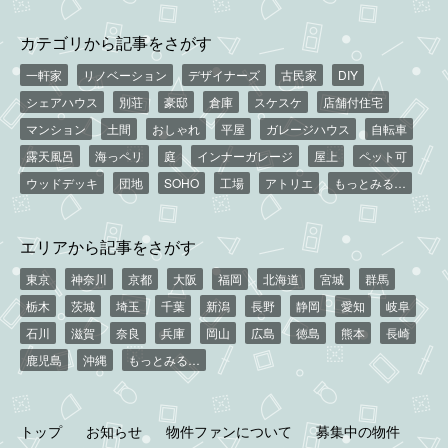
カテゴリから記事をさがす
一軒家
リノベーション
デザイナーズ
古民家
DIY
シェアハウス
別荘
豪邸
倉庫
スケスケ
店舗付住宅
マンション
土間
おしゃれ
平屋
ガレージハウス
自転車
露天風呂
海っペリ
庭
インナーガレージ
屋上
ペット可
ウッドデッキ
団地
SOHO
工場
アトリエ
もっとみる…
エリアから記事をさがす
東京
神奈川
京都
大阪
福岡
北海道
宮城
群馬
栃木
茨城
埼玉
千葉
新潟
長野
静岡
愛知
岐阜
石川
滋賀
奈良
兵庫
岡山
広島
徳島
熊本
長崎
鹿児島
沖縄
もっとみる…
トップ
お知らせ
物件ファンについて
募集中の物件