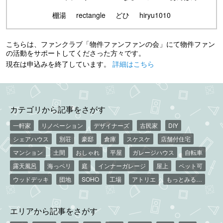
棚湯
rectangle
どひ
hiryu1010
こちらは、ファンクラブ「物件ファンファンの会」にて物件ファン
の活動をサポートしてくださった方々です。
現在は申込みを終了しています。
詳細はこちら
カテゴリから記事をさがす
一軒家
リノベーション
デザイナーズ
古民家
DIY
シェアハウス
別荘
豪邸
倉庫
スケスケ
店舗付住宅
マンション
土間
おしゃれ
平屋
ガレージハウス
自転車
露天風呂
海っペリ
庭
インナーガレージ
屋上
ペット可
ウッドデッキ
団地
SOHO
工場
アトリエ
もっとみる…
エリアから記事をさがす