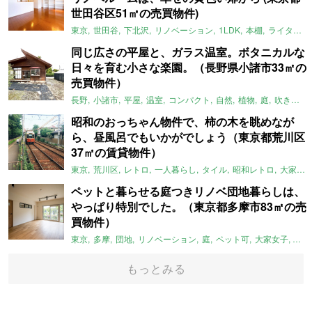
世田谷区51㎡の売買物件)
東京
世田谷
下北沢
リノベーション
1LDK
本棚
ライター：ほしりょうこ
同じ広さの平屋と、ガラス温室。ボタニカルな
日々を育む小さな楽園。（長野県小諸市33㎡の
売買物件）
長野
小諸市
平屋
温室
コンパクト
自然
植物
庭
吹き抜け
昭和のおっちゃん物件で、柿の木を眺めなが
ら、昼風呂でもいかがでしょう（東京都荒川区
37㎡の賃貸物件）
東京
荒川区
レトロ
一人暮らし
タイル
昭和レトロ
大家女子
ペットと暮らせる庭つきリノベ団地暮らしは、
やっぱり特別でした。（東京都多摩市83㎡の売
買物件）
東京
多摩
団地
リノベーション
庭
ペット可
大家女子
団地
もっとみる