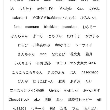
結
ももたす
岩波しずか
MKstyle
Kaco
のぞみ
sakaken1
MONV.MitsuMame・おもや
ひろみっち
fumi
mamune
blackkite
masako.o
おさるー
ぽんちゃん
よーじ
ともりん
たけくま
かげまる
わらび
川島あゆみ
theゆうこ
シーサイド
きんちゃん
mee
なわとび
花火丸
霜月
いんちょう
有賀 悠歩
サラリーマン大家のTAKA
ころころころちゃん
きよのふみ
ぽん
hasechaco
ぴんが
ゆうこぼ〜ん
雅美
あきお
たい
立川ほっとライン院長
Gelato
やました
あやたろす
Choco89rock
ako
園園
みぃ
純喫茶ヒッピー
eiji
ko88201
ウチータ
RM
なる
フム
あんぱん