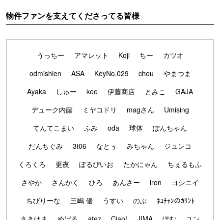
物件ファンを支えてくださってる皆様
うっちー
アマレット
Koji
ちー
カツオ
odmishien
ASA
KeyNo.029
chou
やまつま
Ayaka
しゅー
kee
伊藤商店
とみこ
GAJA
デューク内藤
ミヤコドリ
magさん
Umising
てんてこまい
ふみ
oda
球体
ぽんちゃん
だんちぐみ
3t06
なとぅ
みちゃん
ジュンコ
くろくろ
更夜
ぽるぴいお
たかにゃん
ちぇるもふ
さやか
さんかく
ひろ
あんさー
iron
ヨシニイ
ちびりーな
三嶋 優
うすい
のぶ
ﾈｺﾁｬﾝのｶﾘﾝﾄ
さきはま
めばる
atez
Ciao!
JIMA
ぽむ
ユン