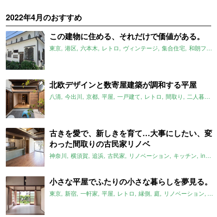
2022年4月のおすすめ
この建物に住める、それだけで価値がある。
東京
港区
六本木
レトロ
ヴィンテージ
集合住宅
和朗フラット
北欧デザインと数寄屋建築が調和する平屋
八清
今出川
京都
平屋
一戸建て
レトロ
間取り
二人暮らし
古きを愛で、新しきを育て…大事にしたい、変
わった間取りの古民家リノベ
神奈川
横須賀
追浜
古民家
リノベーション
キッチン
instagram
小さな平屋でふたりの小さな暮らしを夢見る。
東京
新宿
一軒家
平屋
レトロ
縁側
庭
リノベーション
ス