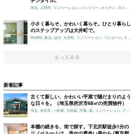
チンタイル。
埼玉
入間市
リノベーション
パントリー
キッチン
タイル
i
小さく暮らそ、かわいく暮らそ。ひとり暮らし
のステップアップは大井町で。
REISM
東京
品川
大井町
リノベーション
ワンルーム
2022年4月のおすすめ
もっとみる
新着記事
古くて新しい、かわいい平屋で陽だまりのよう
な日々を。（埼玉県所沢市68㎡の売買物件）
埼玉
所沢市
一軒家
古民家
平屋
庭
リノベーション
アメリカンハウス
本棚の続きを、街で探す。下北沢駅徒歩1分の
リノベルームは、幸せの黄色い扉から (東京都