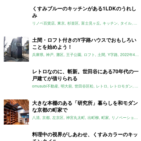
くすみブルーのキッチンがある1LDKのうれし
み
リノベ百貨店
東京
杉並区
富士見ヶ丘
キッチン
タイル
一
土間・ロフト付きのY字路ハウスでおもしろい
ことを始めよう！
兵庫県
神戸
灘区
王子公園
ロフト
土間
Y字路
2022年4月のおすすめ
レトロなのに、斬新。世田谷にある70年代の一
戸建てが借りられる
omusubi不動産
明大前
世田谷区松
レトロ
レトロモダン
和
大きな本棚のある「研究所」暮らしを和モダン
な京都の町家で
八清
京都
左京区
神宮丸太町
出町柳
町家
リノベーション
料理中の視界がしあわせ、くすみカラーのキッ