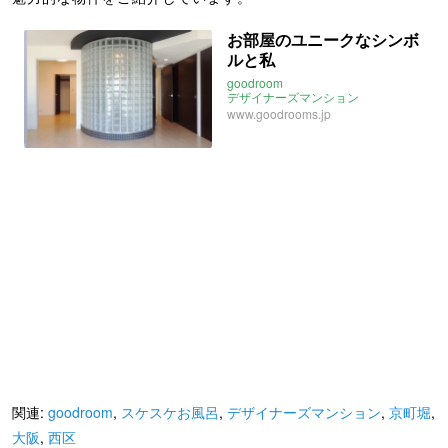
お部屋のユニークなシンボ
ルと私
goodroom
デザイナーズマンション
スケスケお風呂
ガラス柱
大阪
www.goodrooms.jp
肥後橋
西区
京町堀
関連:
goodroom
,
スケスケお風呂
,
デザイナーズマンション
,
京町堀
,
大阪
,
西区