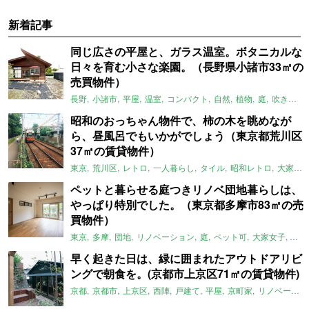
新着記事
同じ広さの平屋と、ガラス温室。ボタニカルな
日々を育む小さな楽園。（長野県小諸市33㎡の
売買物件）
長野
小諸市
平屋
温室
コンパクト
自然
植物
庭
吹き抜け
昭和のおっちゃん物件で、柿の木を眺めなが
ら、昼風呂でもいかがでしょう（東京都荒川区
37㎡の賃貸物件）
東京
荒川区
レトロ
一人暮らし
タイル
昭和レトロ
大家女子
ペットと暮らせる庭つきリノベ団地暮らしは、
やっぱり特別でした。（東京都多摩市83㎡の売
買物件）
東京
多摩
団地
リノベーション
庭
ペット可
大家女子
団地
早く起きた日は、緑に囲まれたアウトドアリビ
ングで朝食を。(京都市上京区71㎡の賃貸物件)
京都
京都市
上京区
西陣
戸建て
平屋
京町家
リノベーション