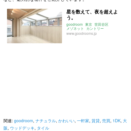
星を数えて、夜を超えよ
う。
goodroom
東京
世田谷区
メゾネット
カントリー
ナチュラル
サンルーム
www.goodrooms.jp
関連:
goodroom
,
ナチュラル
,
かわいい
,
一軒家
,
賃貸
,
売買
,
1DK
,
大
阪
,
ウッドデッキ
,
タイル