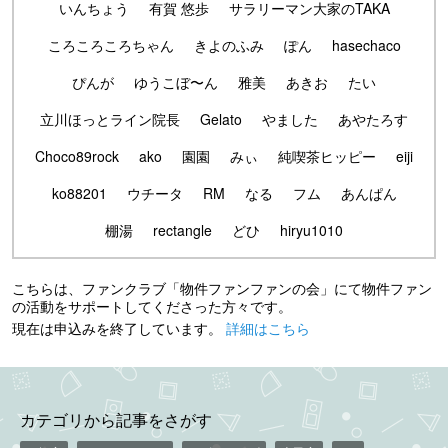
いんちょう
有賀 悠歩
サラリーマン大家のTAKA
ころころころちゃん
きよのふみ
ぽん
hasechaco
ぴんが
ゆうこぼ〜ん
雅美
あきお
たい
立川ほっとライン院長
Gelato
やました
あやたろす
Choco89rock
ako
園園
みぃ
純喫茶ヒッピー
eiji
ko88201
ウチータ
RM
なる
フム
あんぱん
棚湯
rectangle
どひ
hiryu1010
こちらは、ファンクラブ「物件ファンファンの会」にて物件ファン
の活動をサポートしてくださった方々です。
現在は申込みを終了しています。
詳細はこちら
カテゴリから記事をさがす