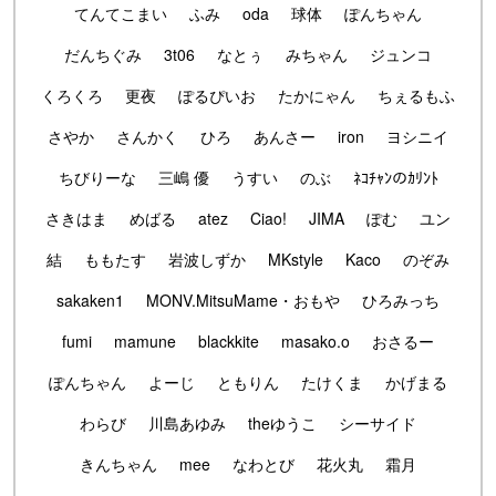
てんてこまい
ふみ
oda
球体
ぽんちゃん
だんちぐみ
3t06
なとぅ
みちゃん
ジュンコ
くろくろ
更夜
ぽるぴいお
たかにゃん
ちぇるもふ
さやか
さんかく
ひろ
あんさー
iron
ヨシニイ
ちびりーな
三嶋 優
うすい
のぶ
ﾈｺﾁｬﾝのｶﾘﾝﾄ
さきはま
めばる
atez
Ciao!
JIMA
ぽむ
ユン
結
ももたす
岩波しずか
MKstyle
Kaco
のぞみ
sakaken1
MONV.MitsuMame・おもや
ひろみっち
fumi
mamune
blackkite
masako.o
おさるー
ぽんちゃん
よーじ
ともりん
たけくま
かげまる
わらび
川島あゆみ
theゆうこ
シーサイド
きんちゃん
mee
なわとび
花火丸
霜月