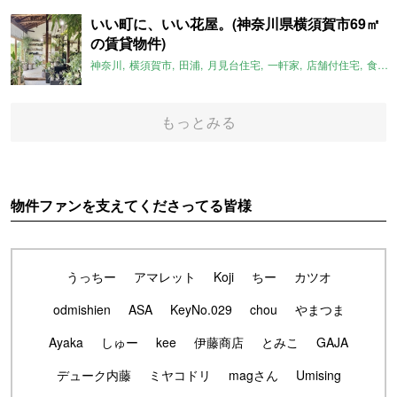
いい町に、いい花屋。(神奈川県横須賀市69㎡
の賃貸物件)
神奈川
横須賀市
田浦
月見台住宅
一軒家
店舗付住宅
食住近接
もっとみる
物件ファンを支えてくださってる皆様
うっちー
アマレット
Koji
ちー
カツオ
odmishien
ASA
KeyNo.029
chou
やまつま
Ayaka
しゅー
kee
伊藤商店
とみこ
GAJA
デューク内藤
ミヤコドリ
magさん
Umising