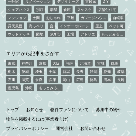
一軒家
リノベーション
デザイナーズ
古民家
DIY
シェアハウス
別荘
豪邸
倉庫
スケスケ
店舗付住宅
マンション
土間
おしゃれ
平屋
ガレージハウス
自転車
露天風呂
海っペリ
庭
インナーガレージ
屋上
ペット可
ウッドデッキ
団地
SOHO
工場
アトリエ
もっとみる…
エリアから記事をさがす
東京
神奈川
京都
大阪
福岡
北海道
宮城
群馬
栃木
茨城
埼玉
千葉
新潟
長野
静岡
愛知
岐阜
石川
滋賀
奈良
兵庫
岡山
広島
徳島
熊本
長崎
鹿児島
沖縄
もっとみる…
トップ
お知らせ
物件ファンについて
募集中の物件
物件を掲載するには(事業者向け)
プライバシーポリシー
運営会社
お問い合わせ