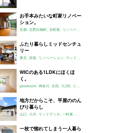
お手本みたいな町家リノベー
ション。
京都
北野白梅町
京町家
リノベーション
屋根裏
2018年10月のお
ふたり暮らしミッドセンチュ
リー
東京
赤坂
リノベーション
ウッドデッキ
ミッドセンチュリー
201
WICのある1LDKにほくほ
く。
goodroom
神奈川
生田
1LDK
リノベーション
2018年10月のおす
地方だからこそ、平屋ののん
びり暮らし
山口
小月
ウッドデッキ
一軒家
平屋
2018年10月のおすすめ
一枚で惚れてしまう一人暮ら