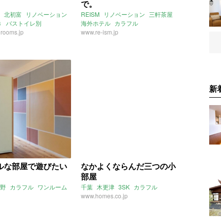
で。
北初富
リノベーション
REISM
リノベーション
三軒茶屋
き
バストイレ別
海外ホテル
カラフル
トクロス
rooms.jp
千葉県
キッチン広々
www.re-ism.jp
2020年4月のおすすめ
新
ルな部屋で遊びたい
なかよくならんだ三つの小
部屋
野
カラフル
ワンルーム
千葉
木更津
3SK
カラフル
www.homes.co.jp