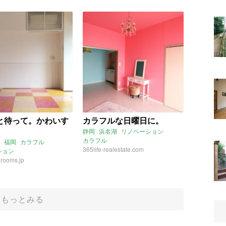
と待って。かわいす
カラフルな日曜日に。
静岡
浜名湖
リノベーション
カラフル
福岡
カラフル
365life-realestate.com
ション
rooms.jp
もっとみる