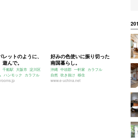
2
パレットのように、
好みの色使いに振り切った
、遊んで。
南国暮らし。
千船駅
大阪市
淀川区
沖縄
中頭郡
一軒家
カラフル
ム
ハンモック
カラフル
自然
吹き抜け
移住
rooms.jp
大阪
リモートワーク
www.e-uchina.net