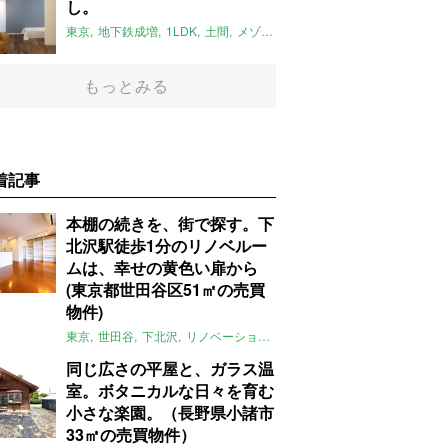
し。
東京
地下鉄成増
1LDK
土間
メゾネット
2018年10月のおすすめ
もっとみる
着記事
本棚の続きを、街で探す。下
北沢駅徒歩1分のリノベルー
ムは、幸せの黄色い扉から
(東京都世田谷区51㎡の売買
物件)
東京
世田谷
下北沢
リノベーション
1LDK
本棚
ライター：ほしり
同じ広さの平屋と、ガラス温
室。ボタニカルな日々を育む
小さな楽園。（長野県小諸市
33㎡の売買物件）