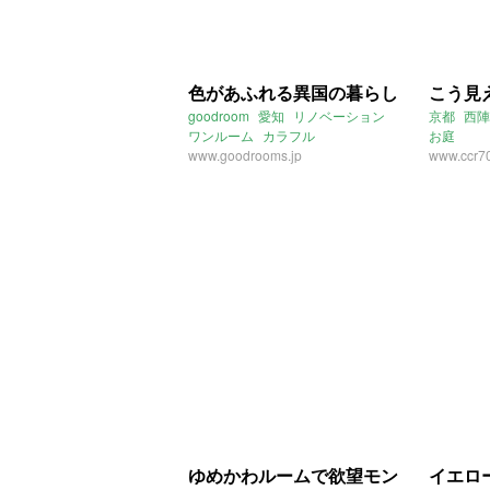
色があふれる異国の暮らし
こう見
goodroom
愛知
リノベーション
京都
西陣
ワンルーム
カラフル
お庭
www.goodrooms.jp
www.ccr7
ゆめかわルームで欲望モン
イエロ