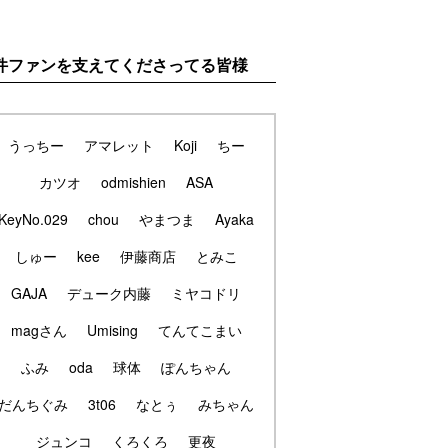
件ファンを支えてくださってる皆様
うっちー
アマレット
Koji
ちー
カツオ
odmishien
ASA
KeyNo.029
chou
やまつま
Ayaka
しゅー
kee
伊藤商店
とみこ
GAJA
デューク内藤
ミヤコドリ
magさん
Umising
てんてこまい
ふみ
oda
球体
ぽんちゃん
だんちぐみ
3t06
なとぅ
みちゃん
ジュンコ
くろくろ
更夜