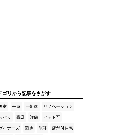
テゴリから記事をさがす
民家
平屋
一軒家
リノベーション
っぺり
豪邸
洋館
ペット可
ザイナーズ
団地
別荘
店舗付住宅