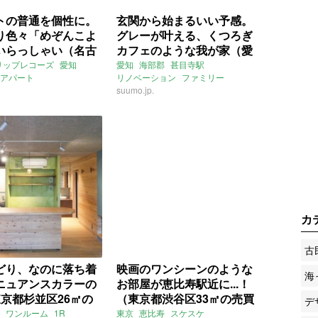
トの普通を個性に。
玄関から始まるいい予感。
り色々「めぞんこよ
グレーが叶える、くつろぎ
いらっしゃい（名古
カフェのような我が家（愛
34.4㎡～の賃貸物
知県海部郡59㎡の賃貸物
リップレコーズ
愛知
愛知
海部郡
甚目寺駅
アパート
リノベーション
ファミリー
件）
ション
カラフル
店舗
ナチュラル
suumo.jp.
アクセントクロス
カラフル
賃貸
カ
古
どり、なのに落ち着
映画のワンシーンのような
海
ニュアンスカラーの
お部屋が恵比寿駅近に...！
東京都杉並区26㎡の
（東京都渋谷区33㎡の売買
デ
)
物件）
ワンルーム
1R
東京
恵比寿
スケスケ