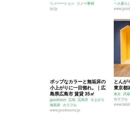
リノベーション
リノベ事例
一人暮ら
ベーション事例）
カラフル
lpr.jp
株式会社リップレコーズ
カラフル
www.good
阿佐ヶ谷
中央本線
西武鉄道
鷲ノ宮駅
賃貸
ポップなカラーと無垢床の
とんが
小上がりに一目惚れ。｜広
東京都武
島県広島市 賃貸 35㎡
東京
武蔵
カラフル
goodroom
広島
広島市
小上がり
www.tatod
無垢床
カラフル
www.goodrooms.jp