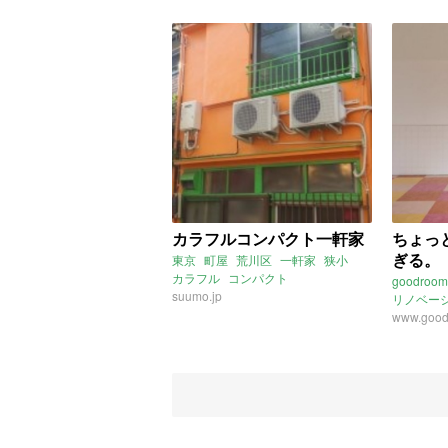
カラフルコンパクト一軒家
ちょっ
ぎる。
東京
町屋
荒川区
一軒家
狭小
カラフル
コンパクト
goodroom
suumo.jp
リノベー
www.good