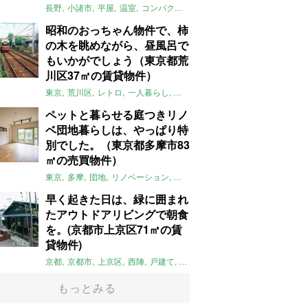
長野
小諸市
平屋
温室
コンパクト
自然
植物
庭
吹き抜け
無垢
昭和のおっちゃん物件で、柿
の木を眺めながら、昼風呂で
もいかがでしょう（東京都荒
川区37㎡の賃貸物件）
東京
荒川区
レトロ
一人暮らし
タイル
昭和レトロ
大家女子
トダ
ペットと暮らせる庭つきリノ
ベ団地暮らしは、やっぱり特
別でした。（東京都多摩市83
㎡の売買物件）
東京
多摩
団地
リノベーション
庭
ペット可
大家女子
団地リノベ
早く起きた日は、緑に囲まれ
たアウトドアリビングで朝食
を。(京都市上京区71㎡の賃
貸物件)
京都
京都市
上京区
西陣
戸建て
平屋
京町家
リノベーション
庭
もっとみる