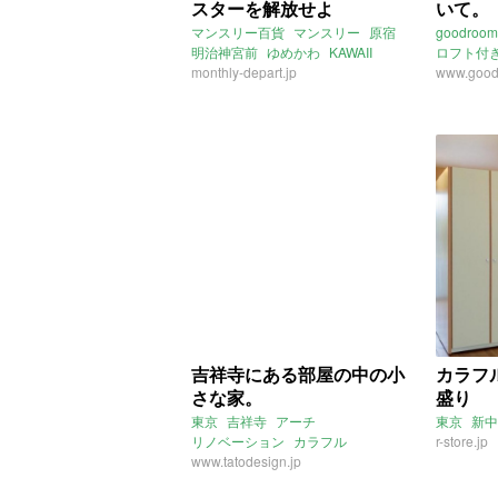
スターを解放せよ
いて。
マンスリー百貨
マンスリー
原宿
goodroom
明治神宮前
ゆめかわ
KAWAII
ロフト付
カラフル
monthly-depart.jp
個性的
アクセン
www.good
カラフル
吉祥寺にある部屋の中の小
カラフ
さな家。
盛り
東京
吉祥寺
アーチ
東京
新中
リノベーション
カラフル
r-store.jp
www.tatodesign.jp