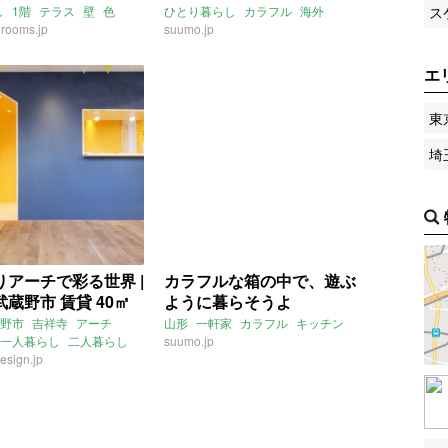
ス
し
1階
テラス
壁
色
ひとり暮らし
カラフル
海外
rooms.jp
トイレ
ウッド
おしゃれ
大家女子
suumo.jp
売買
東京
杉並
本天沼
阿佐ヶ谷駅
エ
新宿線
下井草駅
ライター：増成かおり
東
埼
りアーチで彩る世界 |
カラフルな箱の中で、遊ぶ
蔵野市 賃貸 40㎡
ように暮らそうよ
野市
吉祥寺
アーチ
山形
一軒家
カラフル
キッチン
一人暮らし
二人暮らし
suumo.jp
esign.jp