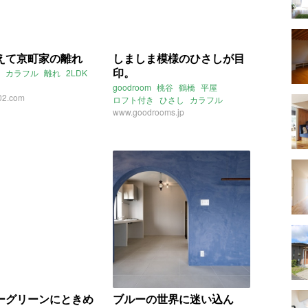
えて京町家の離れ
しましま模様のひさしが目
印。
カラフル
離れ
2LDK
goodroom
桃谷
鶴橋
平屋
02.com
ロフト付き
ひさし
カラフル
かわいい
www.goodrooms.jp
大阪
ーグリーンにときめ
ブルーの世界に迷い込ん