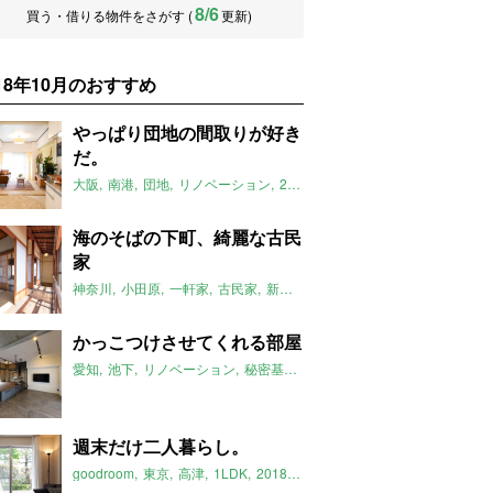
8/6
買う・借りる物件をさがす (
更新)
018年10月のおすすめ
やっぱり団地の間取りが好き
だ。
大阪
南港
団地
リノベーション
2LDK
goodroom
2018年10月の
海のそばの下町、綺麗な古民
家
神奈川
小田原
一軒家
古民家
新幹線通勤
2018年10月のおすすめ
かっこつけさせてくれる部屋
愛知
池下
リノベーション
秘密基地
2018年10月のおすすめ
週末だけ二人暮らし。
goodroom
東京
高津
1LDK
2018年10月のおすすめ