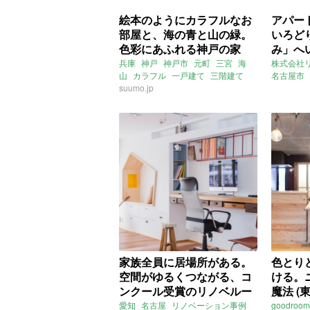
絵本のようにカラフルなお
アパー
部屋と、海の青と山の緑。
いろど
色彩にあふれる神戸の家
み」へ
（神戸市中央区126㎡の売
屋市北区
兵庫
神戸
神戸市
元町
三宮
海
株式会社
山
カラフル
一戸建て
三階建て
名古屋市
買物件）
件）
ビルトインガレージ
suumo.jp
売買
リノベー
賃貸
家族全員に居場所がある。
色とり
空間がゆるくつながる、コ
ける。
ンクール受賞のリノベルー
魔法 (
ム。（名古屋市北区のリノ
賃貸物件
愛知
名古屋
リノベーション事例
goodroom