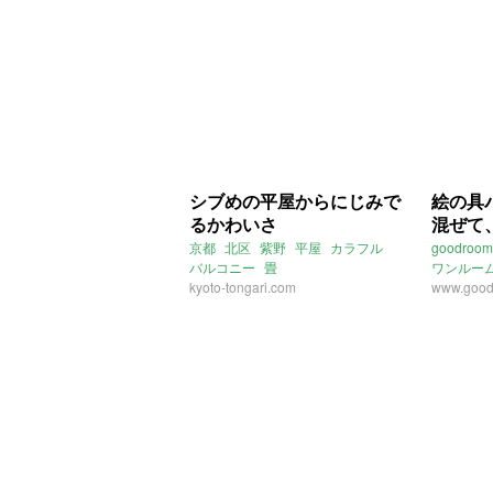
シブめの平屋からにじみで
絵の具
るかわいさ
混ぜて
京都
北区
紫野
平屋
カラフル
goodroom
バルコニー
畳
ワンルー
kyoto-tongari.com
キャンプ
www.good