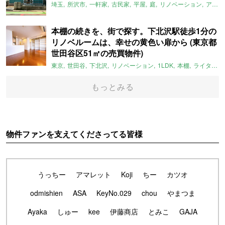
埼玉
所沢市
一軒家
古民家
平屋
庭
リノベーション
アメリカンハウス
本棚の続きを、街で探す。下北沢駅徒歩1分の
リノベルームは、幸せの黄色い扉から (東京都
世田谷区51㎡の売買物件)
東京
世田谷
下北沢
リノベーション
1LDK
本棚
ライター：ほしりょうこ
もっとみる
物件ファンを支えてくださってる皆様
うっちー
アマレット
Koji
ちー
カツオ
odmishien
ASA
KeyNo.029
chou
やまつま
Ayaka
しゅー
kee
伊藤商店
とみこ
GAJA