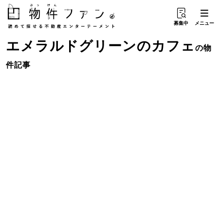
募集中
メニュー
エメラルドグリーン
の
カフェ
の物
件記事