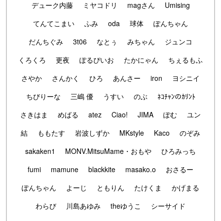
デューク内藤
ミヤコドリ
magさん
Umising
てんてこまい
ふみ
oda
球体
ぽんちゃん
だんちぐみ
3t06
なとぅ
みちゃん
ジュンコ
くろくろ
更夜
ぽるぴいお
たかにゃん
ちぇるもふ
さやか
さんかく
ひろ
あんさー
iron
ヨシニイ
ちびりーな
三嶋 優
うすい
のぶ
ﾈｺﾁｬﾝのｶﾘﾝﾄ
さきはま
めばる
atez
Ciao!
JIMA
ぽむ
ユン
結
ももたす
岩波しずか
MKstyle
Kaco
のぞみ
sakaken1
MONV.MitsuMame・おもや
ひろみっち
fumi
mamune
blackkite
masako.o
おさるー
ぽんちゃん
よーじ
ともりん
たけくま
かげまる
わらび
川島あゆみ
theゆうこ
シーサイド