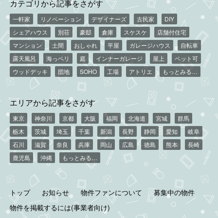
カテゴリから記事をさがす
一軒家
リノベーション
デザイナーズ
古民家
DIY
シェアハウス
別荘
豪邸
倉庫
スケスケ
店舗付住宅
マンション
土間
おしゃれ
平屋
ガレージハウス
自転車
露天風呂
海っペリ
庭
インナーガレージ
屋上
ペット可
ウッドデッキ
団地
SOHO
工場
アトリエ
もっとみる…
エリアから記事をさがす
東京
神奈川
京都
大阪
福岡
北海道
宮城
群馬
栃木
茨城
埼玉
千葉
新潟
長野
静岡
愛知
岐阜
石川
滋賀
奈良
兵庫
岡山
広島
徳島
熊本
長崎
鹿児島
沖縄
もっとみる…
トップ
お知らせ
物件ファンについて
募集中の物件
物件を掲載するには(事業者向け)