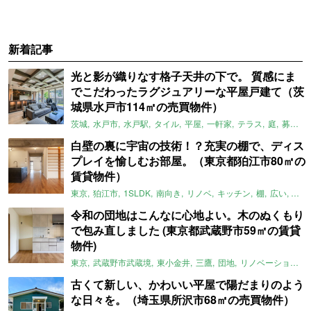
新着記事
光と影が織りなす格子天井の下で。 質感にま
でこだわったラグジュアリーな平屋戸建て（茨
城県水戸市114㎡の売買物件）
茨城
水戸市
水戸駅
タイル
平屋
一軒家
テラス
庭
募集中
白壁の裏に宇宙の技術！？充実の棚で、ディス
プレイを愉しむお部屋。（東京都狛江市80㎡の
賃貸物件）
東京
狛江市
1SLDK
南向き
リノベ
キッチン
棚
広い
ガイ
令和の団地はこんなに心地よい。木のぬくもり
で包み直しました (東京都武蔵野市59㎡の賃貸
物件)
東京
武蔵野市武蔵境
東小金井
三鷹
団地
リノベーション
古くて新しい、かわいい平屋で陽だまりのよう
な日々を。（埼玉県所沢市68㎡の売買物件）