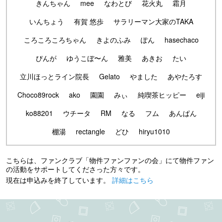
きんちゃん
mee
なわとび
花火丸
霜月
いんちょう
有賀 悠歩
サラリーマン大家のTAKA
ころころころちゃん
きよのふみ
ぽん
hasechaco
ぴんが
ゆうこぼ〜ん
雅美
あきお
たい
立川ほっとライン院長
Gelato
やました
あやたろす
Choco89rock
ako
園園
みぃ
純喫茶ヒッピー
eiji
ko88201
ウチータ
RM
なる
フム
あんぱん
棚湯
rectangle
どひ
hiryu1010
こちらは、ファンクラブ「物件ファンファンの会」にて物件ファン
の活動をサポートしてくださった方々です。
現在は申込みを終了しています。
詳細はこちら