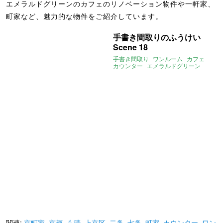
エメラルドグリーンのカフェのリノベーション物件や一軒家、
町家など、魅力的な物件をご紹介しています。
手書き間取りのふうけい
Scene 18
手書き間取り
ワンルーム
カフェ
カウンター
エメラルドグリーン
関連:
京町家
,
京都
,
八清
,
上京区
,
二条
,
七条
,
町家
,
カウンター
,
ワン