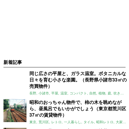
新着記事
同じ広さの平屋と、ガラス温室。ボタニカルな
日々を育む小さな楽園。（長野県小諸市33㎡の
売買物件）
長野
小諸市
平屋
温室
コンパクト
自然
植物
庭
吹き抜け
昭和のおっちゃん物件で、柿の木を眺めなが
ら、昼風呂でもいかがでしょう（東京都荒川区
37㎡の賃貸物件）
東京
荒川区
レトロ
一人暮らし
タイル
昭和レトロ
大家女子