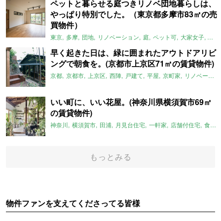
ペットと暮らせる庭つきリノベ団地暮らしは、
やっぱり特別でした。（東京都多摩市83㎡の売
買物件）
東京
多摩
団地
リノベーション
庭
ペット可
大家女子
団地
早く起きた日は、緑に囲まれたアウトドアリビ
ングで朝食を。(京都市上京区71㎡の賃貸物件)
京都
京都市
上京区
西陣
戸建て
平屋
京町家
リノベーション
いい町に、いい花屋。(神奈川県横須賀市69㎡
の賃貸物件)
神奈川
横須賀市
田浦
月見台住宅
一軒家
店舗付住宅
食住近接
もっとみる
物件ファンを支えてくださってる皆様