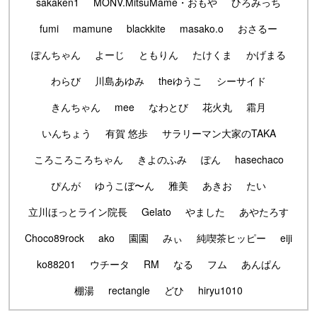
sakaken1
MONV.MitsuMame・おもや
ひろみっち
fumi
mamune
blackkite
masako.o
おさるー
ぽんちゃん
よーじ
ともりん
たけくま
かげまる
わらび
川島あゆみ
theゆうこ
シーサイド
きんちゃん
mee
なわとび
花火丸
霜月
いんちょう
有賀 悠歩
サラリーマン大家のTAKA
ころころころちゃん
きよのふみ
ぽん
hasechaco
ぴんが
ゆうこぼ〜ん
雅美
あきお
たい
立川ほっとライン院長
Gelato
やました
あやたろす
Choco89rock
ako
園園
みぃ
純喫茶ヒッピー
eiji
ko88201
ウチータ
RM
なる
フム
あんぱん
棚湯
rectangle
どひ
hiryu1010