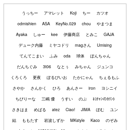
うっちー
アマレット
Koji
ちー
カツオ
odmishien
ASA
KeyNo.029
chou
やまつま
Ayaka
しゅー
kee
伊藤商店
とみこ
GAJA
デューク内藤
ミヤコドリ
magさん
Umising
てんてこまい
ふみ
oda
球体
ぽんちゃん
だんちぐみ
3t06
なとぅ
みちゃん
ジュンコ
くろくろ
更夜
ぽるぴいお
たかにゃん
ちぇるもふ
さやか
さんかく
ひろ
あんさー
iron
ヨシニイ
ちびりーな
三嶋 優
うすい
のぶ
ﾈｺﾁｬﾝのｶﾘﾝﾄ
さきはま
めばる
atez
Ciao!
JIMA
ぽむ
ユン
結
ももたす
岩波しずか
MKstyle
Kaco
のぞみ