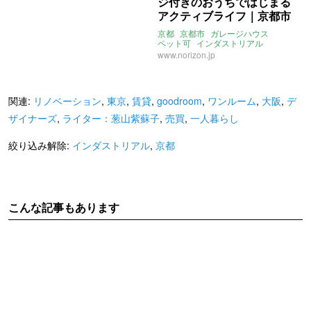
ジ付きのおうちではじまる
アクティブライフ｜京都市
北区 賃貸 60㎡
京都
京都市
ガレージハウス
ペット可
インダストリアル
ロフト
www.norizon.jp
関連:
リノベーション
,
東京
,
賃貸
,
goodroom
,
ワンルーム
,
大阪
,
デ
ザイナーズ
,
ライター：葱山紫蘇子
,
売買
,
一人暮らし
絞り込み解除:
インダストリアル
,
京都
こんな記事もあります