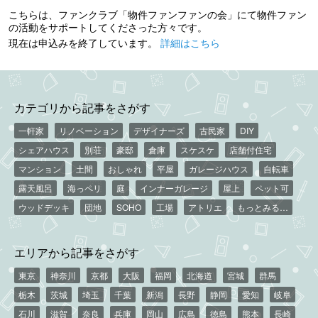
こちらは、ファンクラブ「物件ファンファンの会」にて物件ファン
の活動をサポートしてくださった方々です。
現在は申込みを終了しています。
詳細はこちら
カテゴリから記事をさがす
一軒家
リノベーション
デザイナーズ
古民家
DIY
シェアハウス
別荘
豪邸
倉庫
スケスケ
店舗付住宅
マンション
土間
おしゃれ
平屋
ガレージハウス
自転車
露天風呂
海っペリ
庭
インナーガレージ
屋上
ペット可
ウッドデッキ
団地
SOHO
工場
アトリエ
もっとみる…
エリアから記事をさがす
東京
神奈川
京都
大阪
福岡
北海道
宮城
群馬
栃木
茨城
埼玉
千葉
新潟
長野
静岡
愛知
岐阜
石川
滋賀
奈良
兵庫
岡山
広島
徳島
熊本
長崎