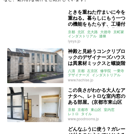
ときを重ねた佇まいに今を
重ねる。暮らしにもう一つ
の機能をもたらす、工場付
きの京町家（京都市北区
京都
北区
北大路
大徳寺
京町家
220㎡の売買物件）
インダストリアル
連棟
ライター：ほしりょうこ
いえ屋
iyeya.jp
募集中
売買
神殿と見紛うコンクリブロ
ックのデザイナーズハウス
は異素材ミックスと螺旋階
段がたまりません！(京都市
八清
京都
左京区
修学院
一乗寺
左京区94㎡の売買物件)
デザイナーズ
インダストリアル
異素材MIX
螺旋階段
関西
www.hachise.jp
ライター：葱山紫蘇子
売買
この良さがわかる大人なア
ナタへ、レトロな室内窓の
ある部屋。(京都市東山区
41㎡の賃貸物件)
京都
京都市
東山区
室内窓
レトロ
タイル
ブルックリンスタイル
www.goodrooms.jp
インダストリアル
ライター：葱山紫蘇子
賃貸
どんなふうに使う？ガレー