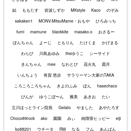
結
ももたす
岩波しずか
MKstyle
Kaco
のぞみ
sakaken1
MONV.MitsuMame・おもや
ひろみっち
fumi
mamune
blackkite
masako.o
おさるー
ぽんちゃん
よーじ
ともりん
たけくま
かげまる
わらび
川島あゆみ
theゆうこ
シーサイド
きんちゃん
mee
なわとび
花火丸
霜月
いんちょう
有賀 悠歩
サラリーマン大家のTAKA
ころころころちゃん
きよのふみ
ぽん
hasechaco
ぴんが
ゆうこぼ〜ん
雅美
あきお
たい
立川ほっとライン院長
Gelato
やました
あやたろす
Choco89rock
ako
園園
みぃ
純喫茶ヒッピー
eiji
ko88201
ウチータ
RM
なる
フム
あんぱん