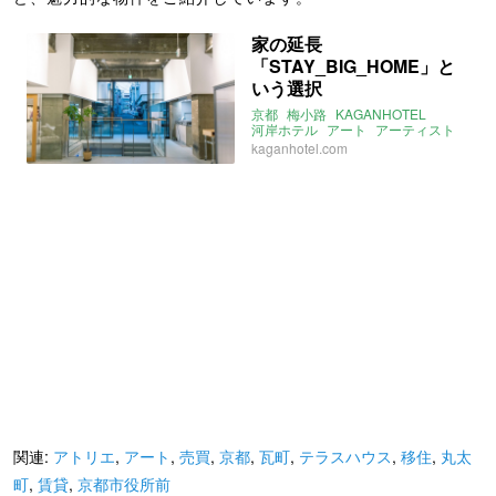
家の延長
「STAY_BIG_HOME」と
いう選択
京都
梅小路
KAGANHOTEL
河岸ホテル
アート
アーティスト
シェアオフィス
kaganhotel.com
#STAY_BIG_HOME
リモートワーク
在宅勤務
リモートオフィス
テレワーク
関連:
アトリエ
,
アート
,
売買
,
京都
,
瓦町
,
テラスハウス
,
移住
,
丸太
町
,
賃貸
,
京都市役所前