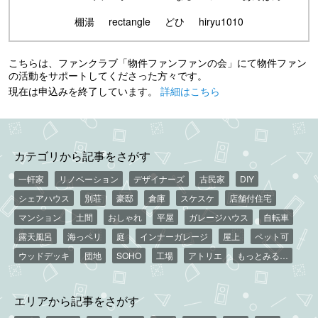
棚湯
rectangle
どひ
hiryu1010
こちらは、ファンクラブ「物件ファンファンの会」にて物件ファン
の活動をサポートしてくださった方々です。
現在は申込みを終了しています。
詳細はこちら
カテゴリから記事をさがす
一軒家
リノベーション
デザイナーズ
古民家
DIY
シェアハウス
別荘
豪邸
倉庫
スケスケ
店舗付住宅
マンション
土間
おしゃれ
平屋
ガレージハウス
自転車
露天風呂
海っペリ
庭
インナーガレージ
屋上
ペット可
ウッドデッキ
団地
SOHO
工場
アトリエ
もっとみる…
エリアから記事をさがす