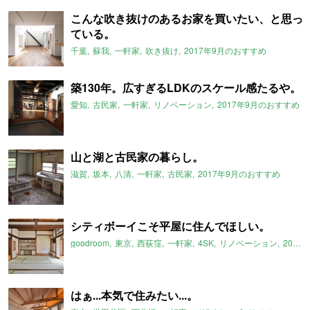
こんな吹き抜けのあるお家を買いたい、と思っ
ている。
千葉
蘇我
一軒家
吹き抜け
2017年9月のおすすめ
築130年。広すぎるLDKのスケール感たるや。
愛知
古民家
一軒家
リノベーション
2017年9月のおすすめ
山と湖と古民家の暮らし。
滋賀
坂本
八清
一軒家
古民家
2017年9月のおすすめ
シティボーイこそ平屋に住んでほしい。
goodroom
東京
西荻窪
一軒家
4SK
リノベーション
2017年9月のおすすめ
はぁ...本気で住みたい...。