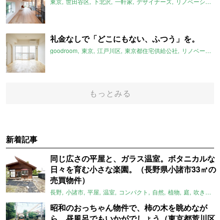
東京
世田谷区
下北沢
一軒家
デザイナーズ
リノベーション
礼金なしで「どこにもない、ふつう」を。
goodroom
東京
江戸川区
東京都住宅供給公社
リノベーション
もっとみる
新着記事
同じ広さの平屋と、ガラス温室。ボタニカルな
日々を育む小さな楽園。（長野県小諸市33㎡の
売買物件）
長野
小諸市
平屋
温室
コンパクト
自然
植物
庭
吹き抜け
昭和のおっちゃん物件で、柿の木を眺めなが
ら、昼風呂でもいかがでしょう（東京都荒川区