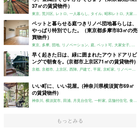
37㎡の賃貸物件）
東京
荒川区
レトロ
一人暮らし
タイル
昭和レトロ
大家女子
ペットと暮らせる庭つきリノベ団地暮らしは、
やっぱり特別でした。（東京都多摩市83㎡の売
買物件）
東京
多摩
団地
リノベーション
庭
ペット可
大家女子
団地
早く起きた日は、緑に囲まれたアウトドアリビ
ングで朝食を。(京都市上京区71㎡の賃貸物件)
京都
京都市
上京区
西陣
戸建て
平屋
京町家
リノベーション
いい町に、いい花屋。(神奈川県横須賀市69㎡
の賃貸物件)
神奈川
横須賀市
田浦
月見台住宅
一軒家
店舗付住宅
食住近接
もっとみる