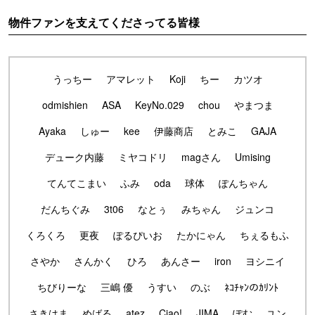
物件ファンを支えてくださってる皆様
うっちー
アマレット
Koji
ちー
カツオ
odmishien
ASA
KeyNo.029
chou
やまつま
Ayaka
しゅー
kee
伊藤商店
とみこ
GAJA
デューク内藤
ミヤコドリ
magさん
Umising
てんてこまい
ふみ
oda
球体
ぽんちゃん
だんちぐみ
3t06
なとぅ
みちゃん
ジュンコ
くろくろ
更夜
ぽるぴいお
たかにゃん
ちぇるもふ
さやか
さんかく
ひろ
あんさー
iron
ヨシニイ
ちびりーな
三嶋 優
うすい
のぶ
ﾈｺﾁｬﾝのｶﾘﾝﾄ
さきはま
めばる
atez
Ciao!
JIMA
ぽむ
ユン