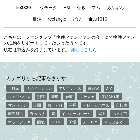
ko88201
ウチータ
RM
なる
フム
あんぱん
棚湯
rectangle
どひ
hiryu1010
こちらは、ファンクラブ「物件ファンファンの会」にて物件ファン
の活動をサポートしてくださった方々です。
現在は申込みを終了しています。
詳細はこちら
カテゴリから記事をさがす
一軒家
リノベーション
デザイナーズ
古民家
DIY
シェアハウス
別荘
豪邸
倉庫
スケスケ
店舗付住宅
マンション
土間
おしゃれ
平屋
ガレージハウス
自転車
露天風呂
海っペリ
庭
インナーガレージ
屋上
ペット可
ウッドデッキ
団地
SOHO
工場
アトリエ
もっとみる…