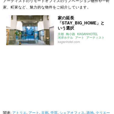
アーティストのリモートオフィスのリノベーション物件や一軒
家、町家など、魅力的な物件をご紹介しています。
家の延長
「STAY_BIG_HOME」と
いう選択
京都
梅小路
KAGANHOTEL
河岸ホテル
アート
アーティスト
シェアオフィス
kaganhotel.com
#STAY_BIG_HOME
リモートワーク
在宅勤務
リモートオフィス
テレワーク
関連:
アトリエ
,
アート
,
京都
,
売買
,
シェアオフィス
,
路地
,
クリエー