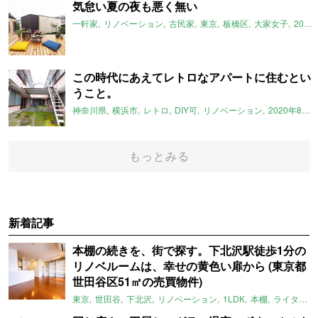
気怠い夏の夜も悪く無い
一軒家
リノベーション
古民家
東京
板橋区
大家女子
2020年8月のおすすめ
この時代にあえてレトロなアパートに住むとい
うこと。
神奈川県
横浜市
レトロ
DIY可
リノベーション
2020年8月のおすすめ
もっとみる
新着記事
本棚の続きを、街で探す。下北沢駅徒歩1分の
リノベルームは、幸せの黄色い扉から (東京都
世田谷区51㎡の売買物件)
東京
世田谷
下北沢
リノベーション
1LDK
本棚
ライター：ほしりょうこ