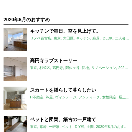
2020年8月のおすすめ
キッチンで毎日、空を見上げて。
リノベ百貨店
東京
大田区
キッチン
絶景
２LDK
二人暮らし
高円寺ラブストーリー
東京
杉並区
高円寺
阿佐ヶ谷
団地
リノベーション
2020年8月のおすすめ
スカートを揺らして暮らしたい
R不動産
芦屋
ヴィンテージ
アンティーク
女性限定
屋上付き
ペットと団欒、築古の一戸建て
東京
篠崎
一軒家
ペット
DIY可
土間
2020年8月のおすすめ