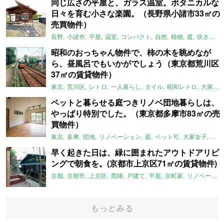
同じ広さの平屋と、ガラス温室。ボタニカルな
日々を育む小さな楽園。（長野県小諸市33㎡の
売買物件）
長野
小諸市
平屋
温室
コンパクト
自然
植物
庭
吹き抜け
昭和のおっちゃん物件で、柿の木を眺めなが
ら、昼風呂でもいかがでしょう（東京都荒川区
37㎡の賃貸物件）
東京
荒川区
レトロ
一人暮らし
タイル
昭和レトロ
大家女子
ペットと暮らせる庭つきリノベ団地暮らしは、
やっぱり特別でした。（東京都多摩市83㎡の売
買物件）
東京
多摩
団地
リノベーション
庭
ペット可
大家女子
団地
早く起きた日は、緑に囲まれたアウトドアリビ
ングで朝食を。(京都市上京区71㎡の賃貸物件)
京都
京都市
上京区
西陣
戸建て
平屋
京町家
リノベーション
もっとみる