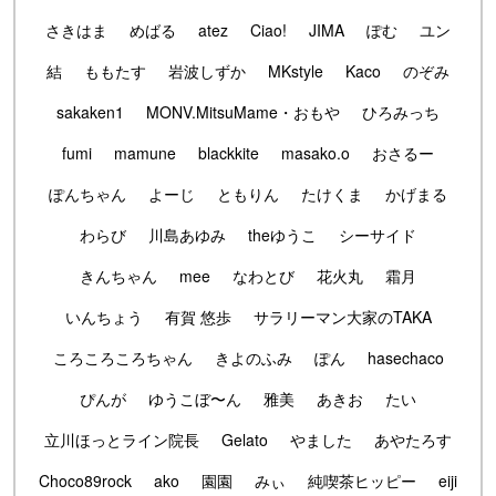
さきはま
めばる
atez
Ciao!
JIMA
ぽむ
ユン
結
ももたす
岩波しずか
MKstyle
Kaco
のぞみ
sakaken1
MONV.MitsuMame・おもや
ひろみっち
fumi
mamune
blackkite
masako.o
おさるー
ぽんちゃん
よーじ
ともりん
たけくま
かげまる
わらび
川島あゆみ
theゆうこ
シーサイド
きんちゃん
mee
なわとび
花火丸
霜月
いんちょう
有賀 悠歩
サラリーマン大家のTAKA
ころころころちゃん
きよのふみ
ぽん
hasechaco
ぴんが
ゆうこぼ〜ん
雅美
あきお
たい
立川ほっとライン院長
Gelato
やました
あやたろす
Choco89rock
ako
園園
みぃ
純喫茶ヒッピー
eiji