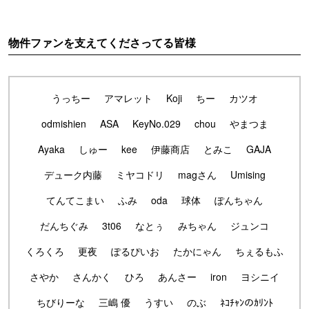
物件ファンを支えてくださってる皆様
うっちー
アマレット
Koji
ちー
カツオ
odmishien
ASA
KeyNo.029
chou
やまつま
Ayaka
しゅー
kee
伊藤商店
とみこ
GAJA
デューク内藤
ミヤコドリ
magさん
Umising
てんてこまい
ふみ
oda
球体
ぽんちゃん
だんちぐみ
3t06
なとぅ
みちゃん
ジュンコ
くろくろ
更夜
ぽるぴいお
たかにゃん
ちぇるもふ
さやか
さんかく
ひろ
あんさー
iron
ヨシニイ
ちびりーな
三嶋 優
うすい
のぶ
ﾈｺﾁｬﾝのｶﾘﾝﾄ