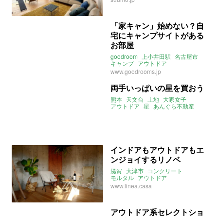
セカンドライフ
海っぺり
2021年9月のおすすめ
神奈川
「家キャン」始めない？自
宅にキャンプサイトがある
お部屋
goodroom
上小井田駅
名古屋市
キャンプ
アウトドア
ファミリータイプ
www.goodrooms.jp
キャンプ道具付き物件
両手いっぱいの星を買おう
熊本
天文台
土地
大家女子
アウトドア
星
あんぐら不動産
インドアもアウトドアもエ
ンジョイするリノベ
滋賀
大津市
コンクリート
モルタル
アウトドア
リノベーション
キャンプ
linea
www.linea.casa
アウトドア系セレクトショ