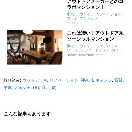
アウトドアメーカーとのコ
ラボマンション！
東京
アウトドア
リノベーション
コラボ
マンション
suumo.jp
これは凄い！アウトドア系
ソーシャルマンション
浜松
アウトドア
シェアハウス
ソーシャルアパートメント
カヌー
BBQ
キャンプ
スクリーン
365life-realestate.com
2016年5月のおすすめ
絞り込み:
ウッドデッキ
,
リノベーション
,
神奈川
,
キャンプ
,
賃貸
,
平屋
,
大家女子
,
DIY
,
庭
,
土間
こんな記事もあります