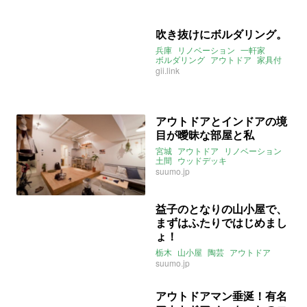
吹き抜けにボルダリング。
兵庫
リノベーション
一軒家
ボルダリング
アウトドア
家具付
gii.link
アウトドアとインドアの境
目が曖昧な部屋と私
宮城
アウトドア
リノベーション
土間
ウッドデッキ
suumo.jp
益子のとなりの山小屋で、
まずはふたりではじめまし
ょ！
栃木
山小屋
陶芸
アウトドア
suumo.jp
アウトドアマン垂涎！有名