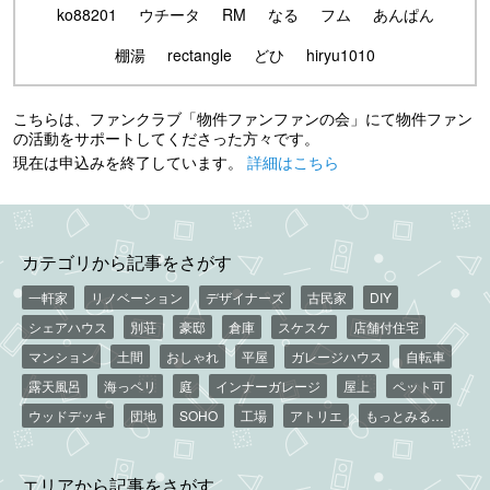
ko88201
ウチータ
RM
なる
フム
あんぱん
棚湯
rectangle
どひ
hiryu1010
こちらは、ファンクラブ「物件ファンファンの会」にて物件ファン
の活動をサポートしてくださった方々です。
現在は申込みを終了しています。
詳細はこちら
カテゴリから記事をさがす
一軒家
リノベーション
デザイナーズ
古民家
DIY
シェアハウス
別荘
豪邸
倉庫
スケスケ
店舗付住宅
マンション
土間
おしゃれ
平屋
ガレージハウス
自転車
露天風呂
海っペリ
庭
インナーガレージ
屋上
ペット可
ウッドデッキ
団地
SOHO
工場
アトリエ
もっとみる…
エリアから記事をさがす