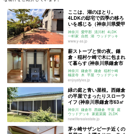
ここは、湖のほとり。
4LDKの邸宅で四季の移ろ
いを感じる（神奈川県愛甲
郡154㎡の売買物件）
神奈川
愛甲郡
清川村
4LDK
一軒家
自然
湖
ウッドデッキ
BBQ
アウトドア
募集中
売買
www.y-as.jp
薪ストーブと蛍の夜。鎌
倉・稲村ケ崎で木に包まれ
て暮らす (神奈川県鎌倉市
119㎡の売買物件)
神奈川
鎌倉市
鎌倉
稲村ケ崎
極楽寺
木
平屋
ウッドデッキ
二世帯住宅
薪ストーブ
DIY
enjoystyles.jp
アウトドア
自然
山
海
ENJOYSTYLE
売買
緑の庭と青い屋根。西鎌倉
の平屋でまったりスローラ
イフ (神奈川県鎌倉市63㎡
の賃貸物件)
神奈川
鎌倉市
西鎌倉
平屋
庭
ウッドデッキ
家庭菜園
2LDK
アウトドア
ガーデニング
明るい
newliferealestate.jp
バリアフリー
ストーリー
ライター：さとうめぐみ
茅ヶ崎サザンビーチ近くの
新しい暮らし発見不動産
賃貸