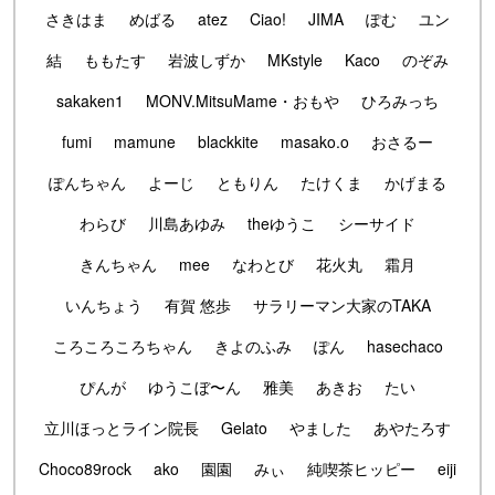
さきはま
めばる
atez
Ciao!
JIMA
ぽむ
ユン
結
ももたす
岩波しずか
MKstyle
Kaco
のぞみ
sakaken1
MONV.MitsuMame・おもや
ひろみっち
fumi
mamune
blackkite
masako.o
おさるー
ぽんちゃん
よーじ
ともりん
たけくま
かげまる
わらび
川島あゆみ
theゆうこ
シーサイド
きんちゃん
mee
なわとび
花火丸
霜月
いんちょう
有賀 悠歩
サラリーマン大家のTAKA
ころころころちゃん
きよのふみ
ぽん
hasechaco
ぴんが
ゆうこぼ〜ん
雅美
あきお
たい
立川ほっとライン院長
Gelato
やました
あやたろす
Choco89rock
ako
園園
みぃ
純喫茶ヒッピー
eiji