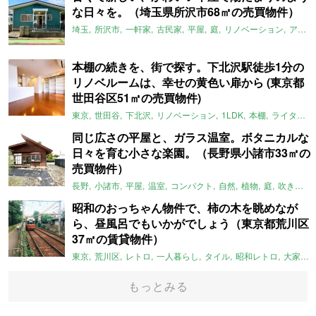
な日々を。（埼玉県所沢市68㎡の売買物件）
埼玉
所沢市
一軒家
古民家
平屋
庭
リノベーション
アメリカンハウス
本棚の続きを、街で探す。下北沢駅徒歩1分の
リノベルームは、幸せの黄色い扉から (東京都
世田谷区51㎡の売買物件)
東京
世田谷
下北沢
リノベーション
1LDK
本棚
ライター：ほしりょうこ
同じ広さの平屋と、ガラス温室。ボタニカルな
日々を育む小さな楽園。（長野県小諸市33㎡の
売買物件）
長野
小諸市
平屋
温室
コンパクト
自然
植物
庭
吹き抜け
昭和のおっちゃん物件で、柿の木を眺めなが
ら、昼風呂でもいかがでしょう（東京都荒川区
37㎡の賃貸物件）
東京
荒川区
レトロ
一人暮らし
タイル
昭和レトロ
大家女子
もっとみる