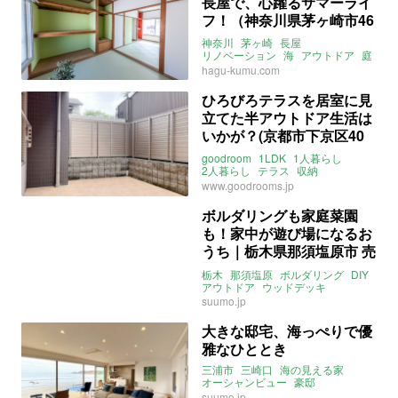
長屋で、心躍るサマーライ
フ！（神奈川県茅ヶ崎市46
㎡の賃貸物件）
神奈川
茅ヶ崎
長屋
リノベーション
海
アウトドア
庭
事務所
メゾネット
SOHO
DIY
hagu-kumu.com
大家女子
賃貸
ひろびろテラスを居室に見
立てた半アウトドア生活は
いかが？(京都市下京区40
㎡の賃貸物件)
goodroom
1LDK
1人暮らし
2人暮らし
テラス
収納
ウォークインクローゼット
www.goodrooms.jp
アウトドア
京都
ライター：増成かおり
賃貸
ボルダリングも家庭菜園
も！家中が遊び場になるお
うち｜栃木県那須塩原市 売
買 106㎡
栃木
那須塩原
ボルダリング
DIY
アウトドア
ウッドデッキ
大家女子
suumo.jp
大きな邸宅、海っぺりで優
雅なひととき
三浦市
三崎口
海の見える家
オーシャンビュー
豪邸
ウッドデッキ
アウトドア
suumo.jp