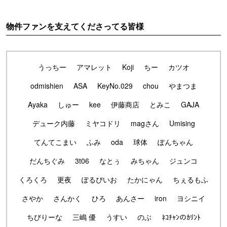
物件ファンを支えてくださってる皆様
うっちー
アマレット
Koji
ちー
カツオ
odmishien
ASA
KeyNo.029
chou
やまつま
Ayaka
しゅー
kee
伊藤商店
とみこ
GAJA
デューク内藤
ミヤコドリ
magさん
Umising
てんてこまい
ふみ
oda
球体
ぽんちゃん
だんちぐみ
3t06
なとぅ
みちゃん
ジュンコ
くろくろ
更夜
ぽるぴいお
たかにゃん
ちぇるもふ
さやか
さんかく
ひろ
あんさー
iron
ヨシニイ
ちびりーな
三嶋 優
うすい
のぶ
ﾈｺﾁｬﾝのｶﾘﾝﾄ