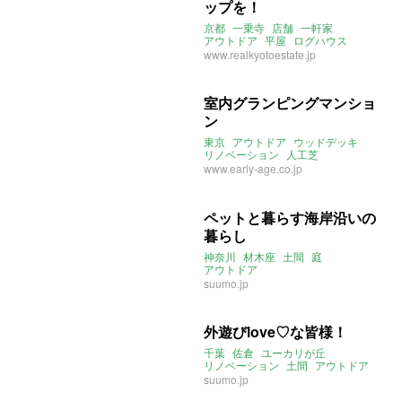
ップを！
京都
一乗寺
店舗
一軒家
アウトドア
平屋
ログハウス
www.realkyotoestate.jp
室内グランピングマンショ
ン
東京
アウトドア
ウッドデッキ
リノベーション
人工芝
www.early-age.co.jp
ペットと暮らす海岸沿いの
暮らし
神奈川
材木座
土間
庭
アウトドア
suumo.jp
外遊びlove♡な皆様！
千葉
佐倉
ユーカリが丘
リノベーション
土間
アウトドア
suumo.jp