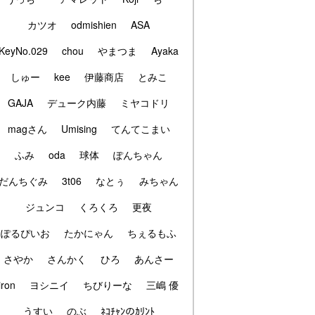
カツオ
odmishien
ASA
KeyNo.029
chou
やまつま
Ayaka
しゅー
kee
伊藤商店
とみこ
GAJA
デューク内藤
ミヤコドリ
magさん
Umising
てんてこまい
ふみ
oda
球体
ぽんちゃん
だんちぐみ
3t06
なとぅ
みちゃん
ジュンコ
くろくろ
更夜
ぽるぴいお
たかにゃん
ちぇるもふ
さやか
さんかく
ひろ
あんさー
iron
ヨシニイ
ちびりーな
三嶋 優
うすい
のぶ
ﾈｺﾁｬﾝのｶﾘﾝﾄ