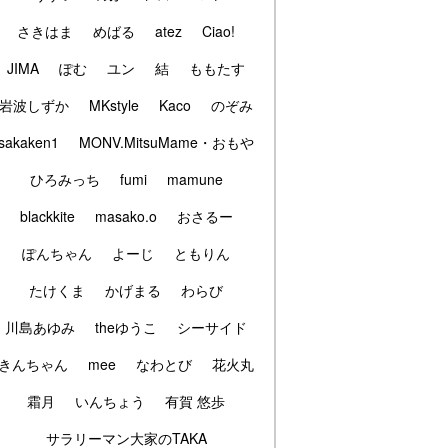
さきはま
めばる
atez
Ciao!
JIMA
ぽむ
ユン
結
ももたす
岩波しずか
MKstyle
Kaco
のぞみ
sakaken1
MONV.MitsuMame・おもや
ひろみっち
fumi
mamune
blackkite
masako.o
おさるー
ぽんちゃん
よーじ
ともりん
たけくま
かげまる
わらび
川島あゆみ
theゆうこ
シーサイド
きんちゃん
mee
なわとび
花火丸
霜月
いんちょう
有賀 悠歩
サラリーマン大家のTAKA