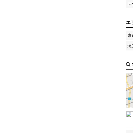
ス
エ
東
埼