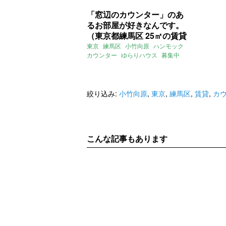
「窓辺のカウンター」のあ
るお部屋が好きなんです。
（東京都練馬区 25㎡の賃貸
物件）
東京
練馬区
小竹向原
ハンモック
カウンター
ゆらりハウス
募集中
賃貸
絞り込み:
小竹向原
,
東京
,
練馬区
,
賃貸
,
カ
こんな記事もあります