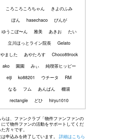
ころころころちゃん
きよのふみ
ぽん
hasechaco
ぴんが
ゆうこぼ〜ん
雅美
あきお
たい
立川ほっとライン院長
Gelato
やました
あやたろす
Choco89rock
ako
園園
みぃ
純喫茶ヒッピー
eiji
ko88201
ウチータ
RM
なる
フム
あんぱん
棚湯
rectangle
どひ
hiryu1010
ちらは、ファンクラブ「物件ファンファンの
」にて物件ファンの活動をサポートしてくだ
った方々です。
在は申込みを終了しています。
詳細はこちら