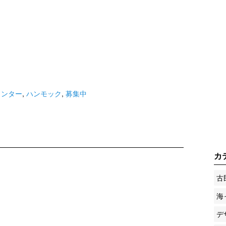
ウンター
,
ハンモック
,
募集中
カ
古
海
デ