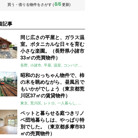
8/6
買う・借りる物件をさがす (
更新)
着記事
同じ広さの平屋と、ガラス温
室。ボタニカルな日々を育む
小さな楽園。（長野県小諸市
33㎡の売買物件）
長野
小諸市
平屋
温室
コンパクト
自然
植物
庭
吹き抜け
無垢
昭和のおっちゃん物件で、柿
の木を眺めながら、昼風呂で
もいかがでしょう（東京都荒
川区37㎡の賃貸物件）
東京
荒川区
レトロ
一人暮らし
タイル
昭和レトロ
大家女子
トダ
ペットと暮らせる庭つきリノ
ベ団地暮らしは、やっぱり特
別でした。（東京都多摩市83
㎡の売買物件）