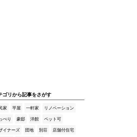
テゴリから記事をさがす
民家
平屋
一軒家
リノベーション
っぺり
豪邸
洋館
ペット可
ザイナーズ
団地
別荘
店舗付住宅