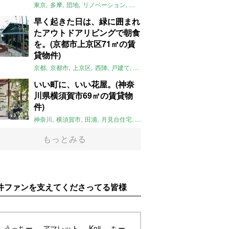
東京
多摩
団地
リノベーション
庭
ペット可
大家女子
団地リノベ
早く起きた日は、緑に囲まれ
たアウトドアリビングで朝食
を。(京都市上京区71㎡の賃
貸物件)
京都
京都市
上京区
西陣
戸建て
平屋
京町家
リノベーション
庭
いい町に、いい花屋。(神奈
川県横須賀市69㎡の賃貸物
件)
神奈川
横須賀市
田浦
月見台住宅
一軒家
店舗付住宅
食住近接
土
もっとみる
件ファンを支えてくださってる皆様
うっちー
アマレット
Koji
ちー