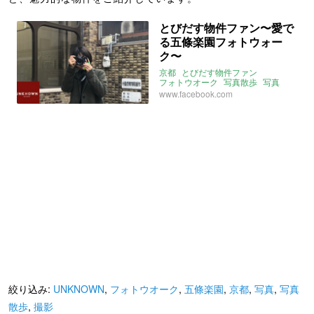
とびだす物件ファン〜愛で
る五條楽園フォトウォー
ク〜
京都
とびだす物件ファン
フォトウオーク
写真散歩
写真
撮影
五條楽園
UNKNOWN
www.facebook.com
絞り込み:
UNKNOWN
,
フォトウオーク
,
五條楽園
,
京都
,
写真
,
写真
散歩
,
撮影