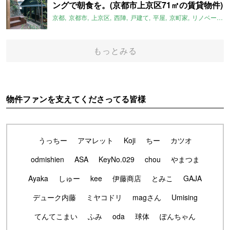
ングで朝食を。(京都市上京区71㎡の賃貸物件)
京都
京都市
上京区
西陣
戸建て
平屋
京町家
リノベーション
もっとみる
物件ファンを支えてくださってる皆様
うっちー
アマレット
Koji
ちー
カツオ
odmishien
ASA
KeyNo.029
chou
やまつま
Ayaka
しゅー
kee
伊藤商店
とみこ
GAJA
デューク内藤
ミヤコドリ
magさん
Umising
てんてこまい
ふみ
oda
球体
ぽんちゃん