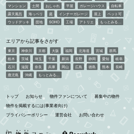
マンション
土間
おしゃれ
平屋
ガレージハウス
自転車
露天風呂
海っペリ
庭
インナーガレージ
屋上
ペット可
ウッドデッキ
団地
SOHO
工場
アトリエ
もっとみる…
エリアから記事をさがす
東京
神奈川
京都
大阪
福岡
北海道
宮城
群馬
栃木
茨城
埼玉
千葉
新潟
長野
静岡
愛知
岐阜
石川
滋賀
奈良
兵庫
岡山
広島
徳島
熊本
長崎
鹿児島
沖縄
もっとみる…
トップ
お知らせ
物件ファンについて
募集中の物件
物件を掲載するには(事業者向け)
プライバシーポリシー
運営会社
お問い合わせ