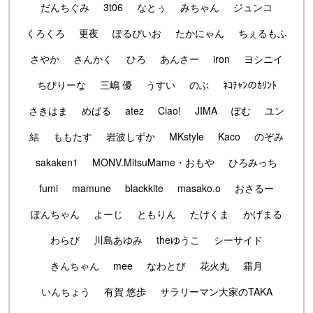
だんちぐみ
3t06
なとぅ
みちゃん
ジュンコ
くろくろ
更夜
ぽるぴいお
たかにゃん
ちぇるもふ
さやか
さんかく
ひろ
あんさー
iron
ヨシニイ
ちびりーな
三嶋 優
うすい
のぶ
ﾈｺﾁｬﾝのｶﾘﾝﾄ
さきはま
めばる
atez
Ciao!
JIMA
ぽむ
ユン
結
ももたす
岩波しずか
MKstyle
Kaco
のぞみ
sakaken1
MONV.MitsuMame・おもや
ひろみっち
fumi
mamune
blackkite
masako.o
おさるー
ぽんちゃん
よーじ
ともりん
たけくま
かげまる
わらび
川島あゆみ
theゆうこ
シーサイド
きんちゃん
mee
なわとび
花火丸
霜月
いんちょう
有賀 悠歩
サラリーマン大家のTAKA