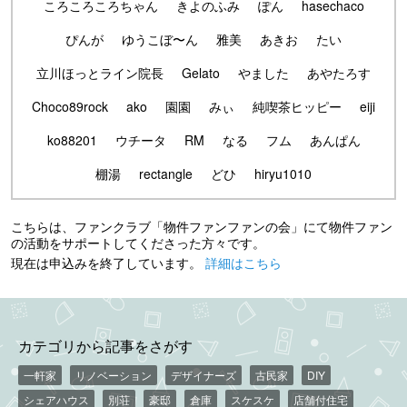
ころころころちゃん
きよのふみ
ぽん
hasechaco
ぴんが
ゆうこぼ〜ん
雅美
あきお
たい
立川ほっとライン院長
Gelato
やました
あやたろす
Choco89rock
ako
園園
みぃ
純喫茶ヒッピー
eiji
ko88201
ウチータ
RM
なる
フム
あんぱん
棚湯
rectangle
どひ
hiryu1010
こちらは、ファンクラブ「物件ファンファンの会」にて物件ファン
の活動をサポートしてくださった方々です。
現在は申込みを終了しています。
詳細はこちら
カテゴリから記事をさがす
一軒家
リノベーション
デザイナーズ
古民家
DIY
シェアハウス
別荘
豪邸
倉庫
スケスケ
店舗付住宅