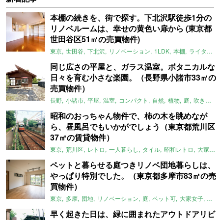
本棚の続きを、街で探す。下北沢駅徒歩1分の
リノベルームは、幸せの黄色い扉から (東京都
世田谷区51㎡の売買物件)
東京
世田谷
下北沢
リノベーション
1LDK
本棚
ライター：ほしりょうこ
同じ広さの平屋と、ガラス温室。ボタニカルな
日々を育む小さな楽園。（長野県小諸市33㎡の
売買物件）
長野
小諸市
平屋
温室
コンパクト
自然
植物
庭
吹き抜け
昭和のおっちゃん物件で、柿の木を眺めなが
ら、昼風呂でもいかがでしょう（東京都荒川区
37㎡の賃貸物件）
東京
荒川区
レトロ
一人暮らし
タイル
昭和レトロ
大家女子
ペットと暮らせる庭つきリノベ団地暮らしは、
やっぱり特別でした。（東京都多摩市83㎡の売
買物件）
東京
多摩
団地
リノベーション
庭
ペット可
大家女子
団地
早く起きた日は、緑に囲まれたアウトドアリビ