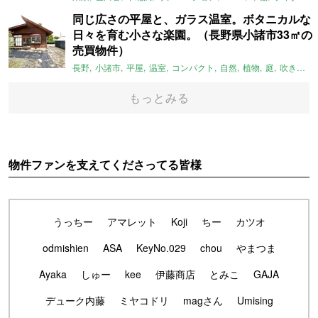
同じ広さの平屋と、ガラス温室。ボタニカルな
日々を育む小さな楽園。（長野県小諸市33㎡の
売買物件）
長野
小諸市
平屋
温室
コンパクト
自然
植物
庭
吹き抜け
もっとみる
物件ファンを支えてくださってる皆様
うっちー
アマレット
Koji
ちー
カツオ
odmishien
ASA
KeyNo.029
chou
やまつま
Ayaka
しゅー
kee
伊藤商店
とみこ
GAJA
デューク内藤
ミヤコドリ
magさん
Umising