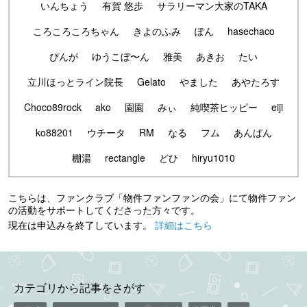
いんちょう
有賀 悠歩
サラリーマン大家のTAKA
ころころころちゃん
きよのふみ
ぽん
hasechaco
ぴんが
ゆうこぼ〜ん
雅美
あきお
たい
立川ほっとライン院長
Gelato
やました
あやたろす
Choco89rock
ako
園園
みぃ
純喫茶ヒッピー
eiji
ko88201
ウチータ
RM
なる
フム
あんぱん
棚湯
rectangle
どひ
hiryu1010
こちらは、ファンクラブ「物件ファンファンの会」にて物件ファン
の活動をサポートしてくださった方々です。
現在は申込みを終了しています。
詳細はこちら
カテゴリから記事をさがす