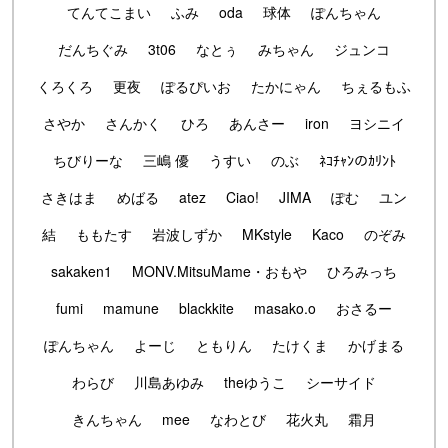
てんてこまい
ふみ
oda
球体
ぽんちゃん
だんちぐみ
3t06
なとぅ
みちゃん
ジュンコ
くろくろ
更夜
ぽるぴいお
たかにゃん
ちぇるもふ
さやか
さんかく
ひろ
あんさー
iron
ヨシニイ
ちびりーな
三嶋 優
うすい
のぶ
ﾈｺﾁｬﾝのｶﾘﾝﾄ
さきはま
めばる
atez
Ciao!
JIMA
ぽむ
ユン
結
ももたす
岩波しずか
MKstyle
Kaco
のぞみ
sakaken1
MONV.MitsuMame・おもや
ひろみっち
fumi
mamune
blackkite
masako.o
おさるー
ぽんちゃん
よーじ
ともりん
たけくま
かげまる
わらび
川島あゆみ
theゆうこ
シーサイド
きんちゃん
mee
なわとび
花火丸
霜月