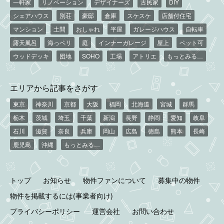
一軒家
リノベーション
デザイナーズ
古民家
DIY
シェアハウス
別荘
豪邸
倉庫
スケスケ
店舗付住宅
マンション
土間
おしゃれ
平屋
ガレージハウス
自転車
露天風呂
海っペリ
庭
インナーガレージ
屋上
ペット可
ウッドデッキ
団地
SOHO
工場
アトリエ
もっとみる…
エリアから記事をさがす
東京
神奈川
京都
大阪
福岡
北海道
宮城
群馬
栃木
茨城
埼玉
千葉
新潟
長野
静岡
愛知
岐阜
石川
滋賀
奈良
兵庫
岡山
広島
徳島
熊本
長崎
鹿児島
沖縄
もっとみる…
トップ
お知らせ
物件ファンについて
募集中の物件
物件を掲載するには(事業者向け)
プライバシーポリシー
運営会社
お問い合わせ