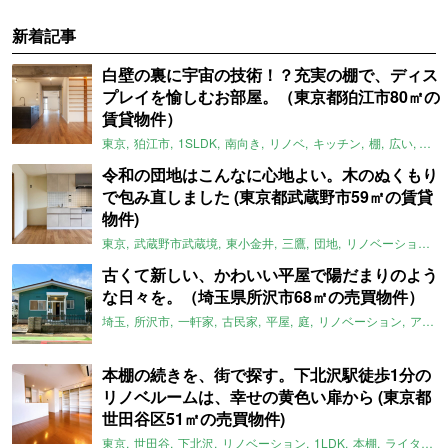
新着記事
白壁の裏に宇宙の技術！？充実の棚で、ディス
プレイを愉しむお部屋。（東京都狛江市80㎡の
賃貸物件）
東京
狛江市
1SLDK
南向き
リノベ
キッチン
棚
広い
ガイ
令和の団地はこんなに心地よい。木のぬくもり
で包み直しました (東京都武蔵野市59㎡の賃貸
物件)
東京
武蔵野市武蔵境
東小金井
三鷹
団地
リノベーション
古くて新しい、かわいい平屋で陽だまりのよう
な日々を。（埼玉県所沢市68㎡の売買物件）
埼玉
所沢市
一軒家
古民家
平屋
庭
リノベーション
アメリカンハウス
本棚の続きを、街で探す。下北沢駅徒歩1分の
リノベルームは、幸せの黄色い扉から (東京都
世田谷区51㎡の売買物件)
東京
世田谷
下北沢
リノベーション
1LDK
本棚
ライター：ほしりょうこ