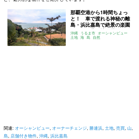
那覇空港から1時間ちょっ
と！ 車で渡れる神秘の離
島・浜比嘉島で絶景の楽園
をつくる夢（沖縄県うるま
沖縄
うるま市
オーシャンビュー
市1783.95㎡の売買物件）
土地
海
島
自然
オーナーチェンジ
店舗付き物件
山
浜比嘉島
勝連浜
海っぺり
売買
関連:
オーシャンビュー
,
オーナーチェンジ
,
勝連浜
,
土地
,
売買
,
山
,
島
,
店舗付き物件
,
沖縄
,
浜比嘉島